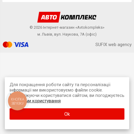
© 2026 Інтернет-магазин «Avtokompleks»
м. Львів, вул. Наукова, 7А (офіс)
SUFIX web agency
Для покращення роботи сайту та персоналізації
інформації ми використовуємо файли cookie.
Продовжуючи користуватися сайтом, ви погоджуєтесь
КНОПКА
з
умовами користування
ЗВ'ЯЗКУ
Ok