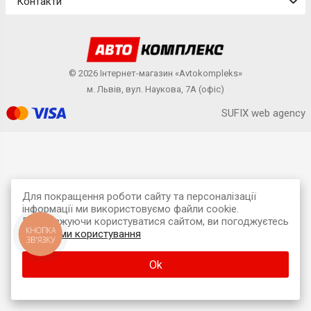
Контакти
© 2026 Інтернет-магазин «Avtokompleks»
м. Львів, вул. Наукова, 7А (офіс)
SUFIX web agency
Для покращення роботи сайту та персоналізації
інформації ми використовуємо файли cookie.
Продовжуючи користуватися сайтом, ви погоджуєтесь
КНОПКА
з
умовами користування
ЗВ'ЯЗКУ
Ok