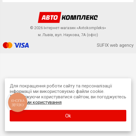
© 2026 Інтернет-магазин «Avtokompleks»
м. Львів, вул. Наукова, 7А (офіс)
SUFIX web agency
Для покращення роботи сайту та персоналізації
інформації ми використовуємо файли cookie.
Продовжуючи користуватися сайтом, ви погоджуєтесь
КНОПКА
з
умовами користування
ЗВ'ЯЗКУ
Ok