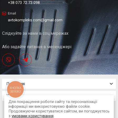
+38 073 72 73 098
Email
avtokompleks.com@gmail.com
Слідкуйте за нами в соц.мережах
Або задайте питання в месенджері
Покупцеві
КНОПКА
ЗВ'ЯЗКУ
Контакти
Для покращення роботи сайту та персоналізації
інформації ми використовуємо файли cookie.
Продовжуючи користуватися сайтом, ви погоджуєтесь
з
умовами користування