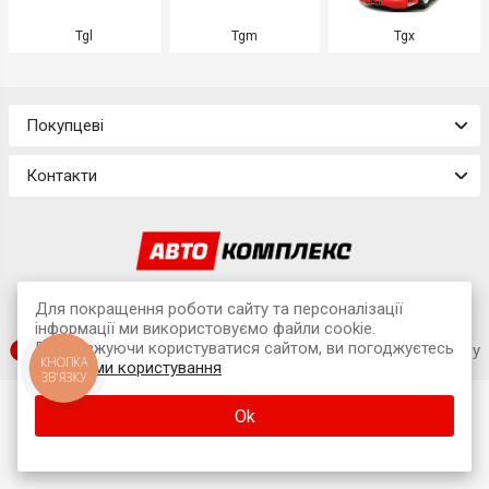
Tgl
Tgm
Tgx
Покупцеві
Контакти
© 2026 Інтернет-магазин «Avtokompleks»
Для покращення роботи сайту та персоналізації
м. Львів, вул. Наукова, 7А (офіс)
інформації ми використовуємо файли cookie.
Продовжуючи користуватися сайтом, ви погоджуєтесь
SUFIX web agency
КНОПКА
з
умовами користування
ЗВ'ЯЗКУ
Ok