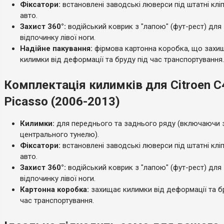
Фіксатори:
встановлені заводські люверси під штатні клі
авто.
Захист 360°:
водійський коврик з "лапою" (фут-рест) для
відпочинку лівої ноги.
Надійне пакування:
фірмова картонна коробка, що захи
килимки від деформації та бруду під час транспортування.
Комплектація килимків для Citroen C
Picasso (2006-2013)
Килимки:
для переднього та заднього ряду (включаючи 
центрального тунелю).
Фіксатори:
встановлені заводські люверси під штатні клі
авто.
Захист 360°:
водійський коврик з "лапою" (фут-рест) для
відпочинку лівої ноги.
Картонна коробка:
захищає килимки від деформації та б
час транспортування.