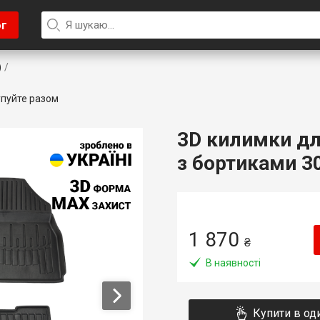
ог
)
пуйте разом
3D килимки для
з бортиками 30
1 870
₴
В наявності
Купити в од