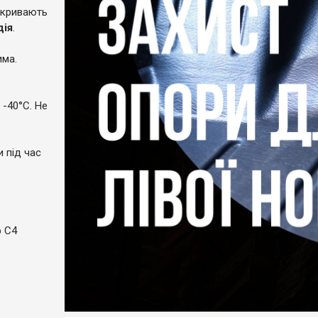
акривають
дія
.
има.
 -40°C. Не
и під час
р C4