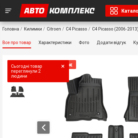
Катал
Головна
Килимки
Citroen
C4 Picasso
C4 Picasso (2006-2013
Все про товар
Характеристики
Фото
Додати відгук
Ку
Топ продаж
Топ продаж
Сьогодні товар
переглянули
2
людини