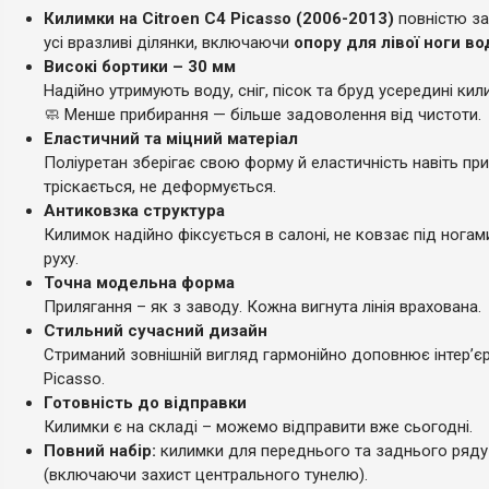
Килимки на Citroen C4 Picasso (2006-2013)
повністю з
усі вразливі ділянки, включаючи
опору для лівої ноги во
Високі бортики – 30 мм
Надійно утримують воду, сніг, пісок та бруд усередині кил
🧼 Менше прибирання — більше задоволення від чистоти.
Еластичний та міцний матеріал
Поліуретан зберігає свою форму й еластичність навіть при
тріскається, не деформується.
Антиковзка структура
Килимок надійно фіксується в салоні, не ковзає під ногам
руху.
Точна модельна форма
Прилягання – як з заводу. Кожна вигнута лінія врахована.
Стильний сучасний дизайн
Стриманий зовнішній вигляд гармонійно доповнює інтер’є
Picasso.
Готовність до відправки
Килимки є на складі – можемо відправити вже сьогодні.
Повний набір:
килимки для переднього та заднього ряду
(включаючи захист центрального тунелю).