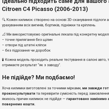
Ідеально підходить саме для вашого
Citroen C4 Picasso (2006-2013)
🔍 Кожен килимок створено на основі 3D-сканування підлоги а
урахуванням всіх вигинів, бортиків, підніжки та кріплень.
📐 Ми використовуємо оригінальні лекала під конкретну моде
– точне прилягання без щілин
– отвори під штатні кліпси
– без підрізання чи доробок
🧪 Кожна модель проходить реальне тестування в салоні авто, 
отримаєте результат "як з заводу".
Не підійде? Ми подбаємо!
Хоча килимки виготовлені за точними мірками,
ми завжди гот
проконсультувати
та перевірити сумісність перед замовленн
якихось причин килимок не підійде —
гарантовано замінимо 
повернемо кошти.