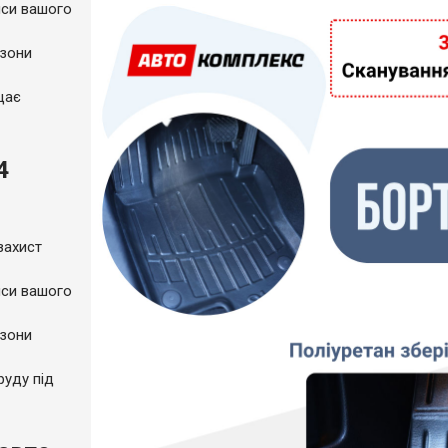
пси вашого
 зони
щає
4
захист
пси вашого
 зони
руду під