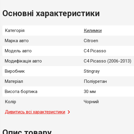
Основні характеристики
Категорія
Килимки
Марка авто
Citroen
Модель авто
C4 Picasso
Модифікація авто
C4 Picasso (2006-2013)
Виробник
Stingray
Матеріал
Поліуретан
Висота бортика
30 мм
Колір
Чорний
Місце застосування
Дивитись всі характеристики
Салон
Тип
Модельний
Опис товару
Країна-виробник
Україна