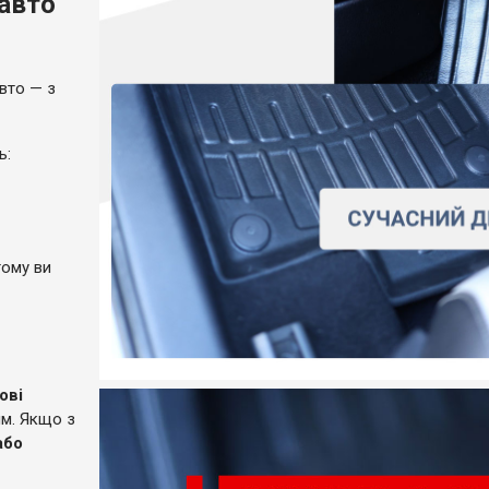
 авто
вто — з
ль:
тому ви
ові
ям. Якщо з
або