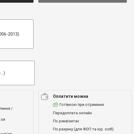
006-2013)
..)
Оплатити можна
Готівкою при отриманні
лення /
Передоплата онлайн
.ua
По реквізитах
По рахунку (для ФОП та юр. осіб)
кур’єр