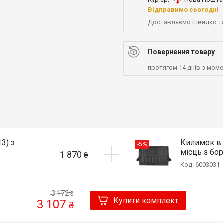
Відправимо сьогодні
Доставляємо швидко т
Повернення товару
протягом 14 днів з мом
3) з
Килимок в 
-5%
місць з бор
1 870
₴
Код: 6003031
3 172
₴
Купити комплект
3 107
₴