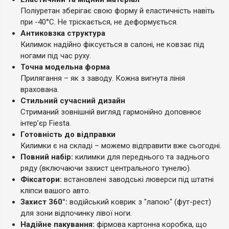
Поліуретан зберігає свою форму й еластичність навіть
при -40°C. Не тріскається, не деформується.
Антиковзка структура
Килимок надійно фіксується в салоні, не ковзає під
ногами під час руху.
Точна модельна форма
Прилягання – як з заводу. Кожна вигнута лінія
врахована.
Стильний сучасний дизайн
Стриманий зовнішній вигляд гармонійно доповнює
інтер’єр Fiesta.
Готовність до відправки
Килимки є на складі – можемо відправити вже сьогодні.
Повний набір:
килимки для переднього та заднього
ряду (включаючи захист центрального тунелю).
Фіксатори:
встановлені заводські люверси під штатні
кліпси вашого авто.
Захист 360°:
водійський коврик з "лапою" (фут-рест)
для зони відпочинку лівої ноги.
Надійне пакування:
фірмова картонна коробка, що