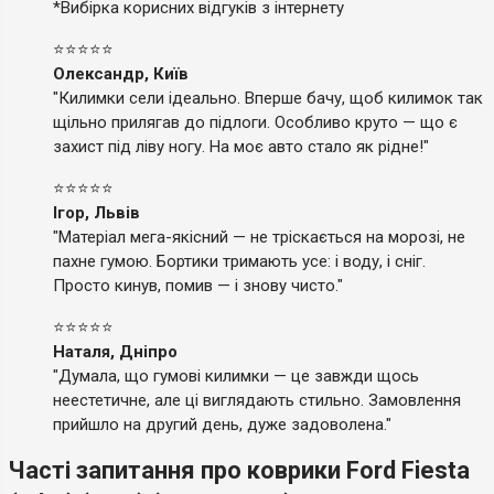
*Вибірка корисних відгуків з інтернету
⭐⭐⭐⭐⭐
Олександр, Київ
"Килимки сели ідеально. Вперше бачу, щоб килимок так
щільно прилягав до підлоги. Особливо круто — що є
захист під ліву ногу. На моє авто стало як рідне!"
⭐⭐⭐⭐⭐
Ігор, Львів
"Матеріал мега-якісний — не тріскається на морозі, не
пахне гумою. Бортики тримають усе: і воду, і сніг.
Просто кинув, помив — і знову чисто."
⭐⭐⭐⭐⭐
Наталя, Дніпро
"Думала, що гумові килимки — це завжди щось
неестетичне, але ці виглядають стильно. Замовлення
прийшло на другий день, дуже задоволена."
Часті запитання про коврики Ford Fiesta