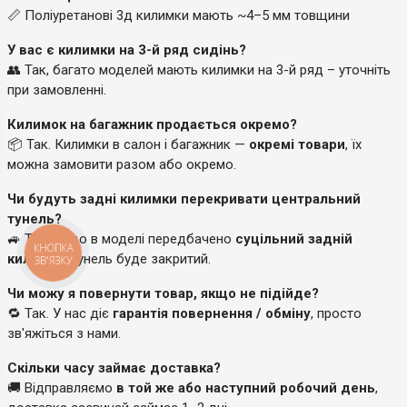
📏 Поліуретанові 3д килимки мають ~4–5 мм товщини
У вас є килимки на 3-й ряд сидінь?
👥 Так, багато моделей мають килимки на 3-й ряд – уточніть
при замовленні.
Килимок на багажник продається окремо?
📦 Так. Килимки в салон і багажник —
окремі товари
, їх
можна замовити разом або окремо.
Чи будуть задні килимки перекривати центральний
тунель?
🚙 Так, якщо в моделі передбачено
суцільний задній
КНОПКА
килимок
, тунель буде закритий.
ЗВ'ЯЗКУ
Чи можу я повернути товар, якщо не підійде?
🔁 Так. У нас діє
гарантія повернення / обміну
, просто
зв'яжіться з нами.
Скільки часу займає доставка?
🚚 Відправляємо
в той же або наступний робочий день
,