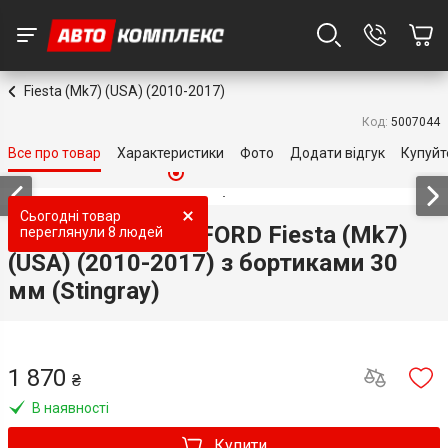
Fiesta (Mk7) (USA) (2010-2017)
Код:
5007044
Все про товар
Характеристики
Фото
Додати відгук
Купуйт
Топ продаж
Топ продаж
Топ продаж
Топ продаж
Топ продаж
Сьогодні товар
3D килимки для FORD Fiesta (Mk7)
переглянули
8 людей
(USA) (2010-2017) з бортиками 30
мм (Stingray)
1 870
₴
В наявності
Купити