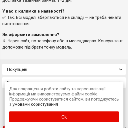
доставка зазвичай займає 1–2 дні.
У вас є килимки в наявності?
✅ Так. Всі моделі зберігаються на складі — не треба чекати
виготовлення.
Як оформити замовлення?
📱 Через сайт, по телефону або в месенджерах. Консультант
допоможе підібрати точну модель.
Покупцеві
Контакти
Для покращення роботи сайту та персоналізації
інформації ми використовуємо файли cookie.
Продовжуючи користуватися сайтом, ви погоджуєтесь
з
умовами користування
© 2026 Інтернет-магазин «Avtokompleks»
Ok
м. Львів, вул. Наукова, 7А (офіс)