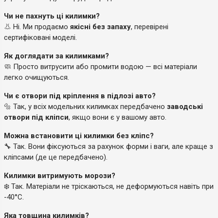
Чи не пахнуть ці килимки?
👃 Ні. Ми продаємо
якісні без запаху
, перевірені
сертифіковані моделі.
Як доглядати за килимками?
🧼 Просто витрусити або промити водою — всі матеріали
легко очищуються.
Чи є отвори під кріплення в підлозі авто?
🔩 Так, у всіх модельних килимках передбачено
заводські
отвори під кліпси
, якщо вони є у вашому авто.
Можна встановити ці килимки без кліпс?
🔧 Так. Вони фіксуються за рахунок форми і ваги, але краще з
кліпсами (де це передбачено).
Килимки витримують морози?
❄️ Так. Матеріали не тріскаються, не деформуються навіть при
-40°C.
Яка товщина килимків?