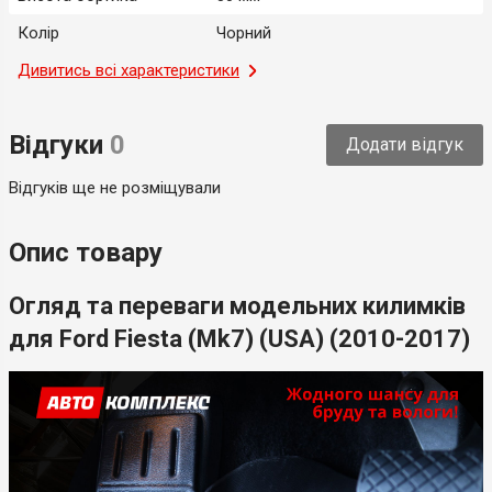
Колір
Чорний
Місце застосування
Дивитись всі характеристики
Салон
Тип
Модельний
Відгуки
0
Додати відгук
Країна-виробник
Україна
Відгуків ще не розміщували
Опис товару
Огляд та переваги модельних килимків
для Ford Fiesta (Mk7) (USA) (2010-2017)