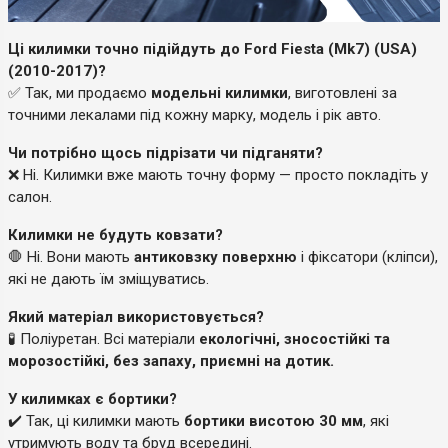
Ці килимки точно підійдуть до Ford Fiesta (Mk7) (USA)
(2010-2017)?
✅ Так, ми продаємо
модельні килимки
, виготовлені за
точними лекалами під кожну марку, модель і рік авто.
Чи потрібно щось підрізати чи підганяти?
❌ Ні. Килимки вже мають точну форму — просто покладіть у
салон.
Килимки не будуть ковзати?
🛑 Ні. Вони мають
антиковзку поверхню
і фіксатори (кліпси),
які не дають їм зміщуватись.
Який матеріал використовується?
🧪 Поліуретан. Всі матеріали
екологічні, зносостійкі та
морозостійкі, без запаху, приємні на дотик.
У килимках є бортики?
✔️ Так, ці килимки мають
бортики висотою 30 мм
, які
утримують воду та бруд всередині.