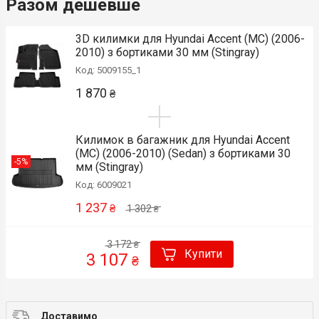
Разом дешевше
3D килимки для Hyundai Accent (MC) (2006-
2010) з бортиками 30 мм (Stingray)
Код: 5009155_1
1 870
₴
Килимок в багажник для Hyundai Accent
(MC) (2006-2010) (Sedan) з бортиками 30
-5%
мм (Stingray)
Код: 6009021
1 237
₴
1 302
₴
3 172
₴
Купити
3 107
₴
Доставимо