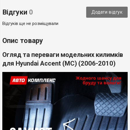
Тип
Модельний
Відгуки
0
Додати відгук
Країна-виробник
Україна
Відгуків ще не розміщували
Опис товару
Огляд та переваги модельних килимків
для Hyundai Accent (MC) (2006-2010)