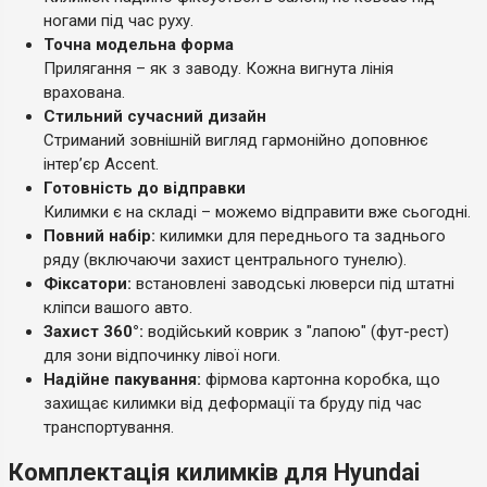
ногами під час руху.
Точна модельна форма
Прилягання – як з заводу. Кожна вигнута лінія
врахована.
Стильний сучасний дизайн
Стриманий зовнішній вигляд гармонійно доповнює
інтер’єр Accent.
Готовність до відправки
Килимки є на складі – можемо відправити вже сьогодні.
Повний набір:
килимки для переднього та заднього
ряду (включаючи захист центрального тунелю).
Фіксатори:
встановлені заводські люверси під штатні
кліпси вашого авто.
Захист 360°:
водійський коврик з "лапою" (фут-рест)
для зони відпочинку лівої ноги.
Надійне пакування:
фірмова картонна коробка, що
захищає килимки від деформації та бруду під час
транспортування.
Комплектація килимків для Hyundai