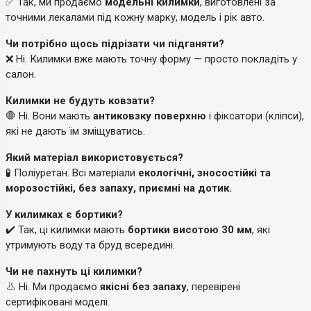
✅ Так, ми продаємо
модельні килимки
, виготовлені за
точними лекалами під кожну марку, модель і рік авто.
Чи потрібно щось підрізати чи підганяти?
❌ Ні. Килимки вже мають точну форму — просто покладіть у
салон.
Килимки не будуть ковзати?
🛑 Ні. Вони мають
антиковзку поверхню
і фіксатори (кліпси),
які не дають їм зміщуватись.
Який матеріал використовується?
🧪 Поліуретан. Всі матеріали
екологічні, зносостійкі та
морозостійкі, без запаху, приємні на дотик.
У килимках є бортики?
✔️ Так, ці килимки мають
бортики висотою 30 мм
, які
утримують воду та бруд всередині.
Чи не пахнуть ці килимки?
👃 Ні. Ми продаємо
якісні без запаху
, перевірені
сертифіковані моделі.