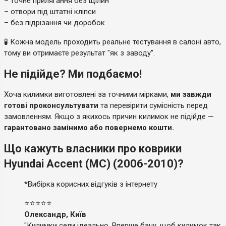
– точне прилягання без щілин
– отвори під штатні кліпси
– без підрізання чи доробок
🧪 Кожна модель проходить реальне тестування в салоні авто,
тому ви отримаєте результат "як з заводу".
Не підійде? Ми подбаємо!
Хоча килимки виготовлені за точними мірками,
ми завжди
готові проконсультувати
та перевірити сумісність перед
замовленням. Якщо з якихось причин килимок не підійде —
гарантовано замінимо або повернемо кошти.
Що кажуть власники про коврики
Hyundai Accent (MC) (2006-2010)?
*Вибірка корисних відгуків з інтернету
⭐⭐⭐⭐⭐
Олександр, Київ
"Килимки сели ідеально. Вперше бачу, щоб килимок так