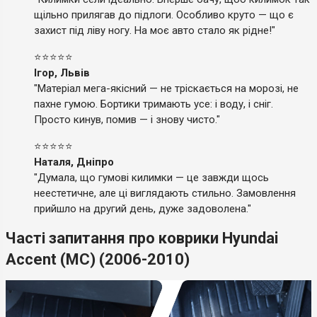
щільно прилягав до підлоги. Особливо круто — що є
захист під ліву ногу. На моє авто стало як рідне!"
⭐⭐⭐⭐⭐
Ігор, Львів
"Матеріал мега-якісний — не тріскається на морозі, не
пахне гумою. Бортики тримають усе: і воду, і сніг.
Просто кинув, помив — і знову чисто."
⭐⭐⭐⭐⭐
Наталя, Дніпро
"Думала, що гумові килимки — це завжди щось
неестетичне, але ці виглядають стильно. Замовлення
прийшло на другий день, дуже задоволена."
Часті запитання про коврики Hyundai
Accent (MC) (2006-2010)