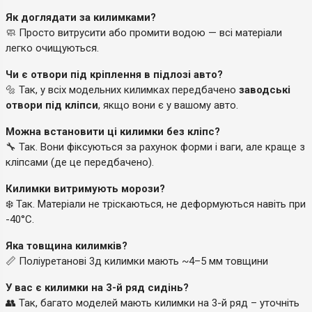
Як доглядати за килимками?
🧼 Просто витрусити або промити водою — всі матеріали
легко очищуються.
Чи є отвори під кріплення в підлозі авто?
🔩 Так, у всіх модельних килимках передбачено
заводські
отвори під кліпси
, якщо вони є у вашому авто.
Можна встановити ці килимки без кліпс?
🔧 Так. Вони фіксуються за рахунок форми і ваги, але краще з
кліпсами (де це передбачено).
Килимки витримують морози?
❄️ Так. Матеріали не тріскаються, не деформуються навіть при
-40°C.
Яка товщина килимків?
📏 Поліуретанові 3д килимки мають ~4–5 мм товщини
У вас є килимки на 3-й ряд сидінь?
👥 Так, багато моделей мають килимки на 3-й ряд – уточніть