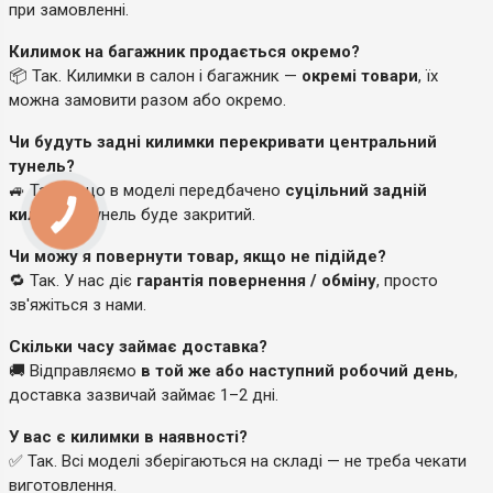
при замовленні.
Килимок на багажник продається окремо?
📦 Так. Килимки в салон і багажник —
окремі товари
, їх
можна замовити разом або окремо.
Чи будуть задні килимки перекривати центральний
тунель?
🚙 Так, якщо в моделі передбачено
суцільний задній
килимок
, тунель буде закритий.
Чи можу я повернути товар, якщо не підійде?
🔁 Так. У нас діє
гарантія повернення / обміну
, просто
зв'яжіться з нами.
Скільки часу займає доставка?
🚚 Відправляємо
в той же або наступний робочий день
,
доставка зазвичай займає 1–2 дні.
У вас є килимки в наявності?
✅ Так. Всі моделі зберігаються на складі — не треба чекати
виготовлення.