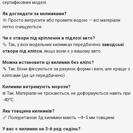
сертифіковані моделі.
Як доглядати за килимками?
🧼 Просто витрусити або промити водою — всі матеріали
легко очищуються.
Чи є отвори під кріплення в підлозі авто?
🔩 Так, у всіх модельних килимках передбачено
заводські
отвори під кліпси
, якщо вони є у вашому авто.
Можна встановити ці килимки без кліпс?
🔧 Так. Вони фіксуються за рахунок форми і ваги, але краще з
кліпсами (де це передбачено).
Килимки витримують морози?
❄️ Так. Матеріали не тріскаються, не деформуються навіть при
-40°C.
Яка товщина килимків?
📏 Поліуретанові 3д килимки мають ~4–5 мм товщини
У вас є килимки на 3-й ряд сидінь?