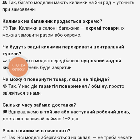
👥 Так, багато моделей мають килимки на 3-й ряд – уточніть
при замовленні.
Килимок на багажник продається окремо?
📦 Так. Килимки в салон і багажник —
окремі товари
, їх
можна замовити разом або окремо.
Чи будуть задні килимки перекривати центральний
тунель?
🚙 Так, якщо в моделі передбачено
суцільний задній
килимок
, тунель буде закритий.
КНОПКА
ЗВ'ЯЗКУ
Чи можу я повернути товар, якщо не підійде?
🔁 Так. У нас діє
гарантія повернення / обміну
, просто
зв'яжіться з нами.
Скільки часу займає доставка?
🚚 Відправляємо
в той же або наступний робочий день
,
доставка зазвичай займає 1–2 дні.
У вас є килимки в наявності?
✅ Так. Всі моделі зберігаються на складі — не треба чекати