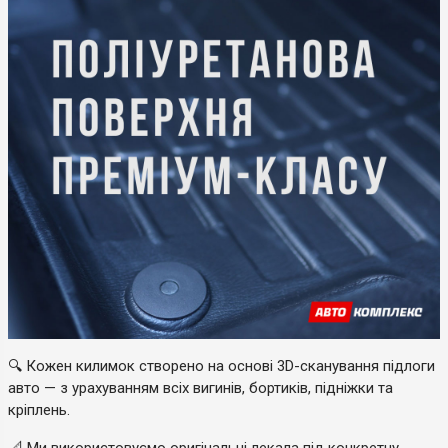
🔍 Кожен килимок створено на основі 3D-сканування підлоги
авто — з урахуванням всіх вигинів, бортиків, підніжки та
кріплень.
📐 Ми використовуємо оригінальні лекала під конкретну