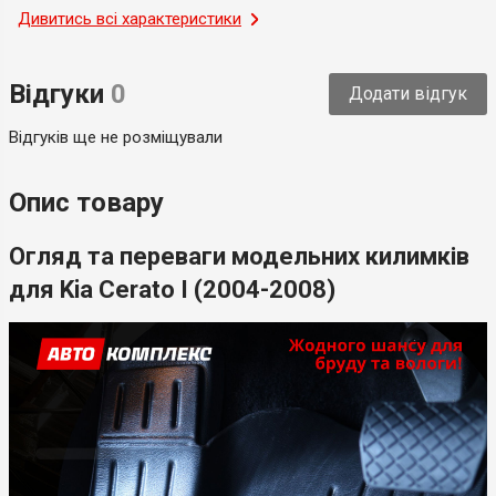
Місце застосування
Дивитись всі характеристики
Салон
Тип
Модельний
Відгуки
0
Додати відгук
Країна-виробник
Україна
Відгуків ще не розміщували
Опис товару
Огляд та переваги модельних килимків
для Kia Cerato I (2004-2008)