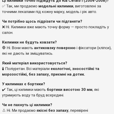
Ці килимки точно підійдуть до Kia Cerato I (2004-2008)?
✅ Так, ми продаємо
модельні килимки
, виготовлені за
точними лекалами під кожну марку, модель і рік авто.
Чи потрібно щось підрізати чи підганяти?
❌ Ні. Килимки вже мають точну форму — просто покладіть у
салон.
Килимки не будуть ковзати?
🛑 Ні. Вони мають
антиковзку поверхню
і фіксатори (кліпси),
які не дають їм зміщуватись.
Який матеріал використовується?
🧪 Поліуретан. Всі матеріали
екологічні, зносостійкі та
морозостійкі, без запаху, приємні на дотик.
У килимках є бортики?
✔️ Так, ці килимки мають
бортики висотою 30 мм
, які
утримують воду та бруд всередині.
Чи не пахнуть ці килимки?
👃 Ні. Ми продаємо
якісні без запаху
, перевірені