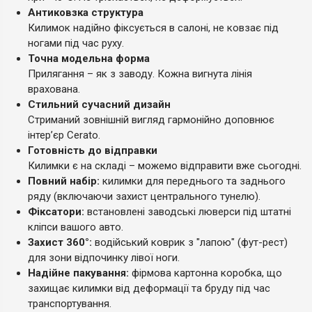
Антиковзка структура
Килимок надійно фіксується в салоні, не ковзає під
ногами під час руху.
Точна модельна форма
Прилягання – як з заводу. Кожна вигнута лінія
врахована.
Стильний сучасний дизайн
Стриманий зовнішній вигляд гармонійно доповнює
інтер’єр Cerato.
Готовність до відправки
Килимки є на складі – можемо відправити вже сьогодні.
Повний набір:
килимки для переднього та заднього
ряду (включаючи захист центрального тунелю).
Фіксатори:
встановлені заводські люверси під штатні
кліпси вашого авто.
Захист 360°:
водійський коврик з "лапою" (фут-рест)
для зони відпочинку лівої ноги.
Надійне пакування:
фірмова картонна коробка, що
захищає килимки від деформації та бруду під час
транспортування.