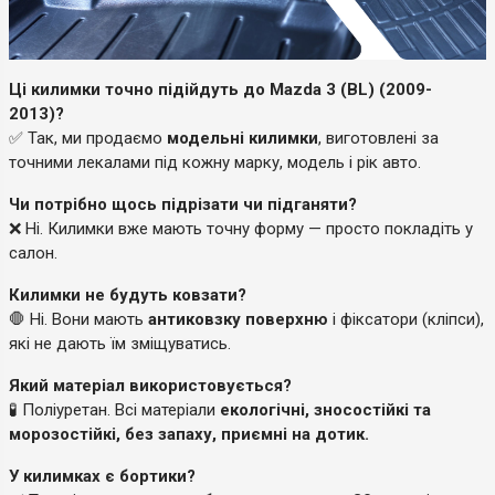
Ці килимки точно підійдуть до Mazda 3 (BL) (2009-
2013)?
✅ Так, ми продаємо
модельні килимки
, виготовлені за
точними лекалами під кожну марку, модель і рік авто.
Чи потрібно щось підрізати чи підганяти?
❌ Ні. Килимки вже мають точну форму — просто покладіть у
салон.
Килимки не будуть ковзати?
🛑 Ні. Вони мають
антиковзку поверхню
і фіксатори (кліпси),
які не дають їм зміщуватись.
Який матеріал використовується?
🧪 Поліуретан. Всі матеріали
екологічні, зносостійкі та
морозостійкі, без запаху, приємні на дотик.
У килимках є бортики?