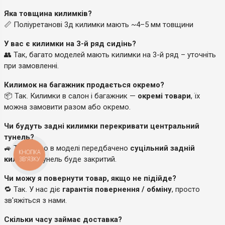
Яка товщина килимків?
📏 Поліуретанові 3д килимки мають ~4–5 мм товщини
У вас є килимки на 3-й ряд сидінь?
👥 Так, багато моделей мають килимки на 3-й ряд – уточніть
при замовленні.
Килимок на багажник продається окремо?
📦 Так. Килимки в салон і багажник —
окремі товари
, їх
можна замовити разом або окремо.
Чи будуть задні килимки перекривати центральний
тунель?
🚙 Так, якщо в моделі передбачено
суцільний задній
КНОПКА
килимок
, тунель буде закритий.
ЗВ'ЯЗКУ
Чи можу я повернути товар, якщо не підійде?
🔁 Так. У нас діє
гарантія повернення / обміну
, просто
зв'яжіться з нами.
Скільки часу займає доставка?