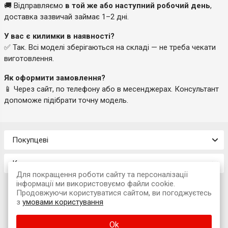
🚚 Відправляємо
в той же або наступний робочий день
,
доставка зазвичай займає 1–2 дні.
У вас є килимки в наявності?
✅ Так. Всі моделі зберігаються на складі — не треба чекати
виготовлення.
Як оформити замовлення?
📱 Через сайт, по телефону або в месенджерах. Консультант
допоможе підібрати точну модель.
Покупцеві
Контакти
Для покращення роботи сайту та персоналізації
інформації ми використовуємо файли cookie.
Продовжуючи користуватися сайтом, ви погоджуєтесь
з
умовами користування
© 2026 Інтернет-магазин «Avtokompleks»
Ok
м. Львів, вул. Наукова, 7А (офіс)