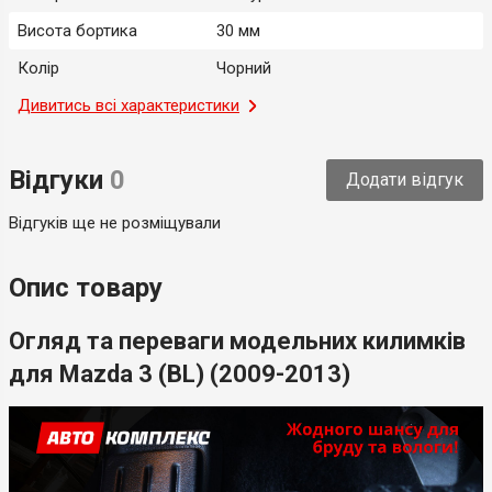
Висота бортика
30 мм
Колір
Чорний
Місце застосування
Дивитись всі характеристики
Салон
Тип
Модельний
Відгуки
0
Додати відгук
Країна-виробник
Україна
Відгуків ще не розміщували
Опис товару
Огляд та переваги модельних килимків
для Mazda 3 (BL) (2009-2013)