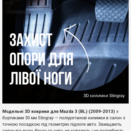
Модельні 3D коврики для Mazda 3 (BL) (2009-2013)
з
бортиками 30 мм Stingray — поліуретанові килимки в салон з
точною посадкою під геометрію підлоги авто. Захищають
салон від води, бруду та снігу, не ковзають і не потребують