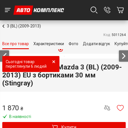
3 (BL) (2009-2013)
Код:
5011264
Все про товар
Характеристики
Фото
Додати відгук
Купуйт
Топ продаж
Топ продаж
Сьогодні товар
3D килимки для Mazda 3 (BL) (2009-
переглянули
6 людей
2013) EU з бортиками 30 мм
(Stingray)
1 870
₴
В наявності
Купити