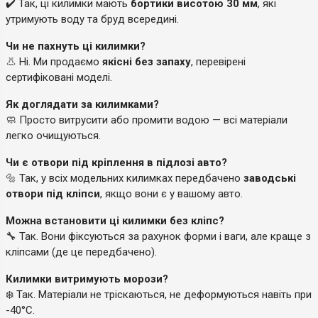
✔️ Так, ці килимки мають
бортики висотою 30 мм
, які
утримують воду та бруд всередині.
Чи не пахнуть ці килимки?
👃 Ні. Ми продаємо
якісні без запаху
, перевірені
сертифіковані моделі.
Як доглядати за килимками?
🧼 Просто витрусити або промити водою — всі матеріали
легко очищуються.
Чи є отвори під кріплення в підлозі авто?
🔩 Так, у всіх модельних килимках передбачено
заводські
отвори під кліпси
, якщо вони є у вашому авто.
Можна встановити ці килимки без кліпс?
🔧 Так. Вони фіксуються за рахунок форми і ваги, але краще з
кліпсами (де це передбачено).
Килимки витримують морози?
❄️ Так. Матеріали не тріскаються, не деформуються навіть при
-40°C.