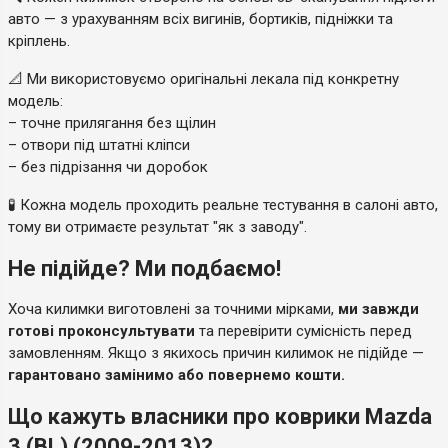
авто — з урахуванням всіх вигинів, бортиків, підніжки та
кріплень.
📐 Ми використовуємо оригінальні лекала під конкретну
модель:
– точне прилягання без щілин
– отвори під штатні кліпси
– без підрізання чи доробок
🧪 Кожна модель проходить реальне тестування в салоні авто,
тому ви отримаєте результат "як з заводу".
Не підійде? Ми подбаємо!
Хоча килимки виготовлені за точними мірками,
ми завжди
готові проконсультувати
та перевірити сумісність перед
замовленням. Якщо з якихось причин килимок не підійде —
гарантовано замінимо або повернемо кошти.
Що кажуть власники про коврики Mazda
3 (BL) (2009-2013)?