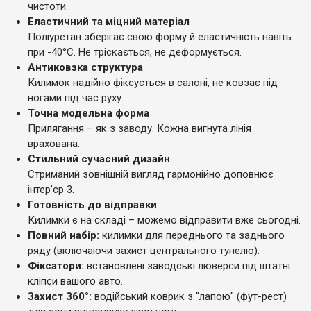
чистоти.
Еластичний та міцний матеріал
Поліуретан зберігає свою форму й еластичність навіть
при -40°C. Не тріскається, не деформується.
Антиковзка структура
Килимок надійно фіксується в салоні, не ковзає під
ногами під час руху.
Точна модельна форма
Прилягання – як з заводу. Кожна вигнута лінія
врахована.
Стильний сучасний дизайн
Стриманий зовнішній вигляд гармонійно доповнює
інтер’єр 3.
Готовність до відправки
Килимки є на складі – можемо відправити вже сьогодні.
Повний набір:
килимки для переднього та заднього
ряду (включаючи захист центрального тунелю).
Фіксатори:
встановлені заводські люверси під штатні
кліпси вашого авто.
Захист 360°:
водійський коврик з "лапою" (фут-рест)