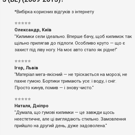
*Вибірка корисних відгуків з інтернету
⭐⭐⭐⭐⭐
Олександр, Київ
"Килимки сели ідеально. Вперше бачу, щоб килимок так
щільно прилягав до підлоги. Особливо круто — що є
захист під ліву ногу. На моє авто стало як рідне!"
⭐⭐⭐⭐⭐
Ігор, Львів
"Матеріал мега-якісний — не тріскається на морозі, не
пахне гумою. Бортики тримають усе: і воду, і сніг.
Просто кинув, помив — і знову чисто."
⭐⭐⭐⭐⭐
Наталя, Дніпро
"Думала, що гумові килимки — це завжди щось
неестетичне, але ці виглядають стильно. Замовлення
прийшло на другий день, дуже задоволена."