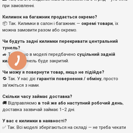
при замовленні.
Килимок на багажник продається окремо?
📦 Так. Килимки в салон і багажник —
окремі товари
, їх
можна замовити разом або окремо.
Чи будуть задні килимки перекривати центральний
тунель?
🚙 Так, якщо в моделі передбачено
суцільний задній
килимок
, тунель буде закритий.
Чи можу я повернути товар, якщо не підійде?
🔁 Так. У нас діє
гарантія повернення / обміну
, просто
зв'яжіться з нами.
Скільки часу займає доставка?
🚚 Відправляємо
в той же або наступний робочий день
,
доставка зазвичай займає 1–2 дні.
У вас є килимки в наявності?
✅ Так. Всі моделі зберігаються на складі — не треба чекати