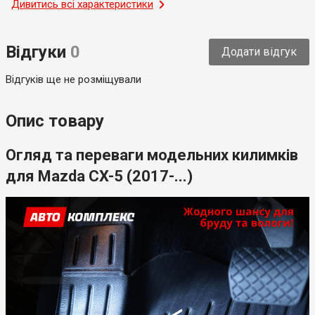
Місце застосування
Дивитись всі характеристики
Салон
Тип
Модельний
Відгуки
0
Додати відгук
Країна-виробник
Україна
Відгуків ще не розміщували
Опис товару
Огляд та переваги модельних килимків
для Mazda CX-5 (2017-...)