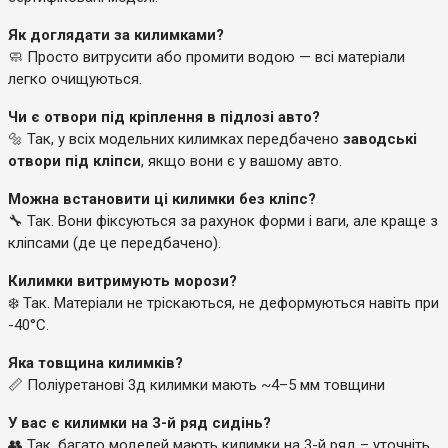
Як доглядати за килимками?
🧼 Просто витрусити або промити водою — всі матеріали
легко очищуються.
Чи є отвори під кріплення в підлозі авто?
🔩 Так, у всіх модельних килимках передбачено
заводські
отвори під кліпси
, якщо вони є у вашому авто.
Можна встановити ці килимки без кліпс?
🔧 Так. Вони фіксуються за рахунок форми і ваги, але краще з
кліпсами (де це передбачено).
Килимки витримують морози?
❄️ Так. Матеріали не тріскаються, не деформуються навіть при
-40°C.
Яка товщина килимків?
📏 Поліуретанові 3д килимки мають ~4–5 мм товщини
У вас є килимки на 3-й ряд сидінь?
👥 Так, багато моделей мають килимки на 3-й ряд – уточніть