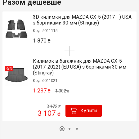
Разом дешевше
3D килимки для MAZDA CX-5 (2017-...) USA
з бортиками 30 мм (Stingray)
Код: 5011115
1 870
₴
Килимок в багажник для MAZDA CX-5
(2017-2022) (EU USA) з бортиками 30 мм
-5%
(Stingray)
Код: 6011021
1 237
₴
1 302
₴
3 172
₴
Купити
3 107
₴