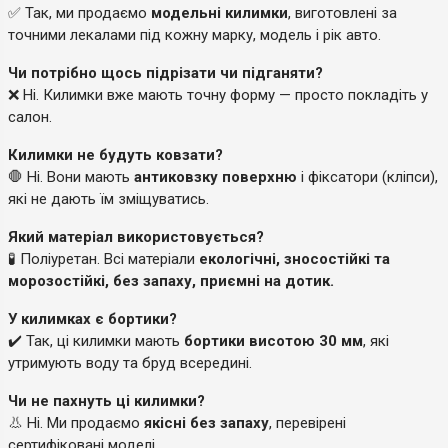
✅ Так, ми продаємо
модельні килимки
, виготовлені за
точними лекалами під кожну марку, модель і рік авто.
Чи потрібно щось підрізати чи підганяти?
❌ Ні. Килимки вже мають точну форму — просто покладіть у
салон.
Килимки не будуть ковзати?
🛑 Ні. Вони мають
антиковзку поверхню
і фіксатори (кліпси),
які не дають їм зміщуватись.
Який матеріал використовується?
🧪 Поліуретан. Всі матеріали
екологічні, зносостійкі та
морозостійкі, без запаху, приємні на дотик.
У килимках є бортики?
✔️ Так, ці килимки мають
бортики висотою 30 мм
, які
утримують воду та бруд всередині.
Чи не пахнуть ці килимки?
👃 Ні. Ми продаємо
якісні без запаху
, перевірені
сертифіковані моделі.