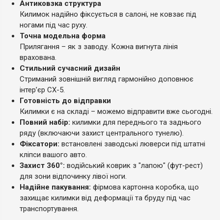
Антиковзка структура
Килимок надійно фіксується в салоні, не ковзає під
ногами під час руху.
Точна модельна форма
Прилягання – як з заводу. Кожна вигнута лінія
врахована.
Стильний сучасний дизайн
Стриманий зовнішній вигляд гармонійно доповнює
інтер’єр CX-5.
Готовність до відправки
Килимки є на складі – можемо відправити вже сьогодні.
Повний набір:
килимки для переднього та заднього
ряду (включаючи захист центрального тунелю).
Фіксатори:
встановлені заводські люверси під штатні
кліпси вашого авто.
Захист 360°:
водійський коврик з "лапою" (фут-рест)
для зони відпочинку лівої ноги.
Надійне пакування:
фірмова картонна коробка, що
захищає килимки від деформації та бруду під час
транспортування.