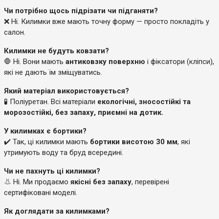
Чи потрібно щось підрізати чи підганяти?
❌ Ні. Килимки вже мають точну форму — просто покладіть у
салон.
Килимки не будуть ковзати?
🛑 Ні. Вони мають
антиковзку поверхню
і фіксатори (кліпси),
які не дають їм зміщуватись.
Який матеріал використовується?
🧪 Поліуретан. Всі матеріали
екологічні, зносостійкі та
морозостійкі, без запаху, приємні на дотик.
У килимках є бортики?
✔️ Так, ці килимки мають
бортики висотою 30 мм
, які
утримують воду та бруд всередині.
Чи не пахнуть ці килимки?
👃 Ні. Ми продаємо
якісні без запаху
, перевірені
сертифіковані моделі.
Як доглядати за килимками?