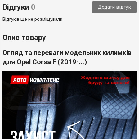
Відгуки
0
Додати відгук
Країна-виробник
Україна
Відгуків ще не розміщували
Опис товару
Огляд та переваги модельних килимків
для Opel Corsa F (2019-...)