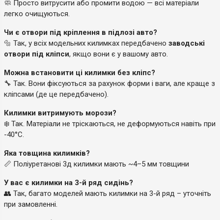
🧼 Просто витрусити або промити водою — всі матеріали
легко очищуються.
Чи є отвори під кріплення в підлозі авто?
🔩 Так, у всіх модельних килимках передбачено
заводські
отвори під кліпси
, якщо вони є у вашому авто.
Можна встановити ці килимки без кліпс?
🔧 Так. Вони фіксуються за рахунок форми і ваги, але краще з
кліпсами (де це передбачено).
Килимки витримують морози?
❄️ Так. Матеріали не тріскаються, не деформуються навіть при
-40°C.
Яка товщина килимків?
📏 Поліуретанові 3д килимки мають ~4–5 мм товщини
У вас є килимки на 3-й ряд сидінь?
👥 Так, багато моделей мають килимки на 3-й ряд – уточніть
при замовленні.