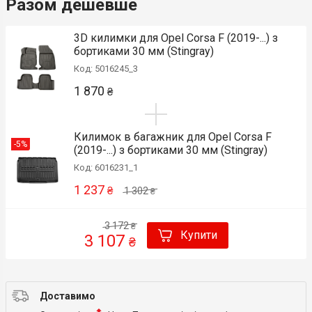
Разом дешевше
3D килимки для Opel Corsa F (2019-...) з
бортиками 30 мм (Stingray)
Код: 5016245_3
1 870
₴
Килимок в багажник для Opel Corsa F
-5%
(2019-...) з бортиками 30 мм (Stingray)
Код: 6016231_1
1 237
₴
1 302
₴
3 172
₴
Купити
3 107
₴
Доставимо