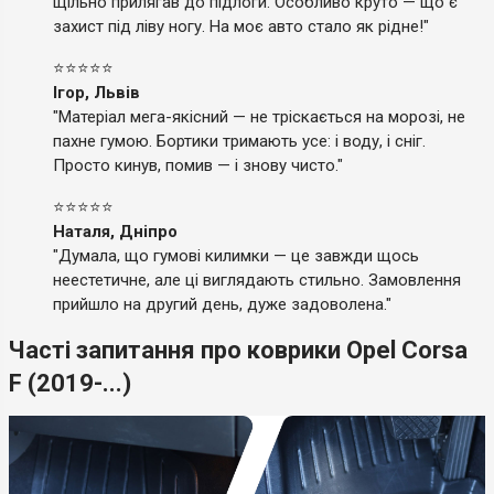
щільно прилягав до підлоги. Особливо круто — що є
захист під ліву ногу. На моє авто стало як рідне!"
⭐⭐⭐⭐⭐
Ігор, Львів
"Матеріал мега-якісний — не тріскається на морозі, не
пахне гумою. Бортики тримають усе: і воду, і сніг.
Просто кинув, помив — і знову чисто."
⭐⭐⭐⭐⭐
Наталя, Дніпро
"Думала, що гумові килимки — це завжди щось
неестетичне, але ці виглядають стильно. Замовлення
прийшло на другий день, дуже задоволена."
Часті запитання про коврики Opel Corsa
F (2019-...)