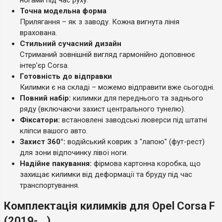
Точна модельна форма
Прилягання – як з заводу. Кожна вигнута лінія
врахована.
Стильний сучасний дизайн
Стриманий зовнішній вигляд гармонійно доповнює
інтер’єр Corsa.
Готовність до відправки
Килимки є на складі – можемо відправити вже сьогодні.
Повний набір:
килимки для переднього та заднього
ряду (включаючи захист центрального тунелю).
Фіксатори:
встановлені заводські люверси під штатні
кліпси вашого авто.
Захист 360°:
водійський коврик з "лапою" (фут-рест)
для зони відпочинку лівої ноги.
Надійне пакування:
фірмова картонна коробка, що
захищає килимки від деформації та бруду під час
транспортування.
Комплектація килимків для Opel Corsa F
(2019-...)