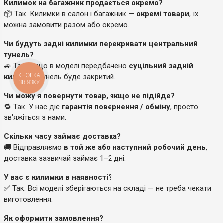
Килимок на багажник продається окремо?
📦 Так. Килимки в салон і багажник —
окремі товари
, їх
можна замовити разом або окремо.
Чи будуть задні килимки перекривати центральний
тунель?
🚙 Так, якщо в моделі передбачено
суцільний задній
килимок
, тунель буде закритий.
КНОПКА
ЗВ'ЯЗКУ
Чи можу я повернути товар, якщо не підійде?
🔁 Так. У нас діє
гарантія повернення / обміну
, просто
зв'яжіться з нами.
Скільки часу займає доставка?
🚚 Відправляємо
в той же або наступний робочий день
,
доставка зазвичай займає 1–2 дні.
У вас є килимки в наявності?
✅ Так. Всі моделі зберігаються на складі — не треба чекати
виготовлення.
Як оформити замовлення?