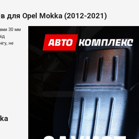
в для Opel Mokka (2012-2021)
ами 30 мм
під
ігу, не
kka