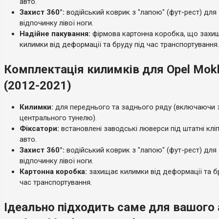
авто.
Захист 360°:
водійський коврик з "лапою" (фут-рест) для
відпочинку лівої ноги.
Надійне пакування:
фірмова картонна коробка, що захи
килимки від деформації та бруду під час транспортування.
Комплектація килимків для Opel Mok
(2012-2021)
Килимки:
для переднього та заднього ряду (включаючи 
центрального тунелю).
Фіксатори:
встановлені заводські люверси під штатні клі
авто.
Захист 360°:
водійський коврик з "лапою" (фут-рест) для
відпочинку лівої ноги.
Картонна коробка:
захищає килимки від деформації та б
час транспортування.
Ідеально підходить саме для вашого