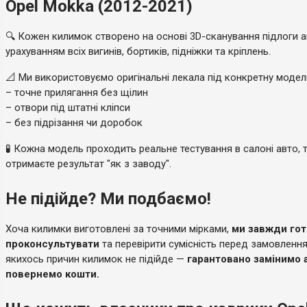
Opel Mokka (2012-2021)
🔍 Кожен килимок створено на основі 3D-сканування підлоги а
урахуванням всіх вигинів, бортиків, підніжки та кріплень.
📐 Ми використовуємо оригінальні лекала під конкретну моде
– точне прилягання без щілин
– отвори під штатні кліпси
– без підрізання чи доробок
🧪 Кожна модель проходить реальне тестування в салоні авто, 
отримаєте результат "як з заводу".
Не підійде? Ми подбаємо!
Хоча килимки виготовлені за точними мірками,
ми завжди гот
проконсультувати
та перевірити сумісність перед замовленн
якихось причин килимок не підійде —
гарантовано замінимо 
повернемо кошти.