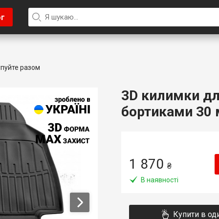
ог
пуйте разом
3D килимки дл
бортиками 30 м
1 870
₴
В наявності
Купити в од