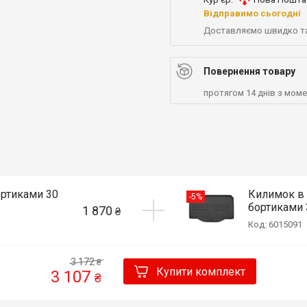
Відправимо сьогодні
Доставляємо швидко т
Повернення товару
протягом 14 днів з мом
ортиками 30
Килимок в 
-5%
бортиками 3
1 870
₴
Код: 6015091
3 172
₴
Купити комплект
3 107
₴