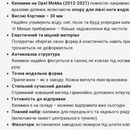
Килимки на Opel Mokka (2012-2021)
повністю закривают
вразливі ділянки, включаючи
опору для лівої ноги водія
.
Високі бортики – 30 мм
Надійно утримують воду, сніг, пісок та бруд усередині кил
🧼 Менше прибирання — більше задоволення від чистоти.
Еластичний та міцний матеріал
Поліуретан зберігає свою форму й еластичність навіть при
тріскається, не деформується.
Антиковзка структура
Килимок надійно фіксується в салоні, не ковзає під ногам
руху.
Точна модельна форма
Прилягання – як з заводу. Кожна вигнута лінія врахована.
Стильний сучасний дизайн
Стриманий зовнішній вигляд гармонійно доповнює інтер’є
Готовність до відправки
Килимки є на складі – можемо відправити вже сьогодні.
Повний набір:
килимки для переднього та заднього ряду
(включаючи захист центрального тунелю).
Фіксатори:
встановлені заводські люверси під штатні клі