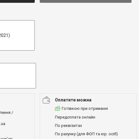
2021)
Оплатити можна
Готівкою при отриманні
лення /
Передоплата онлайн
.ua
По реквізитах
По рахунку (для ФОП та юр. осіб)
кур’єр