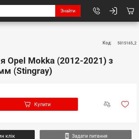
Знайти
Код:
5015165_2
я Opel Mokka (2012-2021) з
м (Stingray)
Купити
ин клік
Задати питання