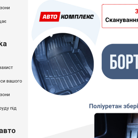
 зони
щає
ka
захист
пси вашого
 зони
руду під
 авто