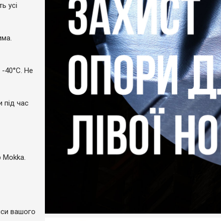
ь усі
има.
 -40°C. Не
и під час
р Mokka.
пси вашого