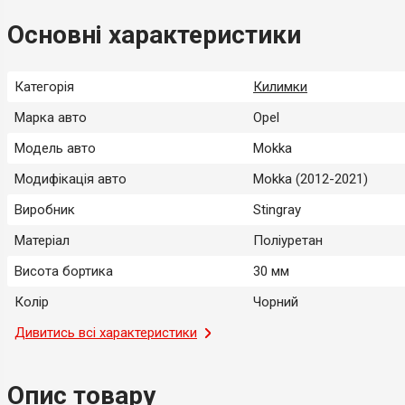
Основні характеристики
Категорія
Килимки
Марка авто
Opel
Модель авто
Mokka
Модифікація авто
Mokka (2012-2021)
Виробник
Stingray
Матеріал
Поліуретан
Висота бортика
30 мм
Колір
Чорний
Місце застосування
Дивитись всі характеристики
Салон
Тип
Модельний
Опис товару
Країна-виробник
Україна