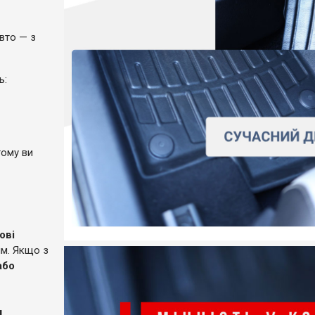
вто — з
ль:
тому ви
ові
ям. Якщо з
або