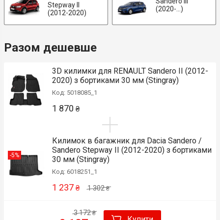
Sandero iiI
Stepway II
(2020-...)
(2012-2020)
Разом дешевше
3D килимки для RENAULT Sandero II (2012-
2020) з бортиками 30 мм (Stingray)
Код: 5018085_1
1 870
₴
Килимок в багажник для Dacia Sandero /
Sandero Stepway II (2012-2020) з бортиками
-5%
30 мм (Stingray)
Код: 6018251_1
1 237
₴
1 302
₴
3 172
₴
Купити