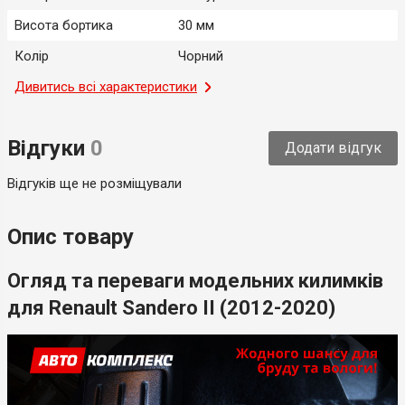
Висота бортика
30 мм
Колір
Чорний
Місце застосування
Дивитись всі характеристики
Салон
Тип
Модельний
Відгуки
0
Додати відгук
Країна-виробник
Україна
Відгуків ще не розміщували
Опис товару
Огляд та переваги модельних килимків
для Renault Sandero II (2012-2020)