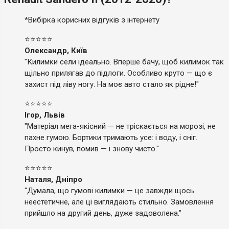
*Вибірка корисних відгуків з інтернету
⭐⭐⭐⭐⭐
Олександр, Київ
"Килимки сели ідеально. Вперше бачу, щоб килимок так
щільно прилягав до підлоги. Особливо круто — що є
захист під ліву ногу. На моє авто стало як рідне!"
⭐⭐⭐⭐⭐
Ігор, Львів
"Матеріал мега-якісний — не тріскається на морозі, не
пахне гумою. Бортики тримають усе: і воду, і сніг.
Просто кинув, помив — і знову чисто."
⭐⭐⭐⭐⭐
Наталя, Дніпро
"Думала, що гумові килимки — це завжди щось
неестетичне, але ці виглядають стильно. Замовлення
прийшло на другий день, дуже задоволена."