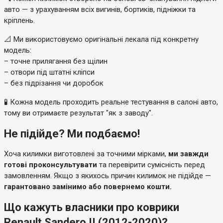
авто — з урахуванням всіх вигинів, бортиків, підніжки та
кріплень.
📐 Ми використовуємо оригінальні лекала під конкретну
модель:
– точне прилягання без щілин
– отвори під штатні кліпси
– без підрізання чи доробок
🧪 Кожна модель проходить реальне тестування в салоні авто,
тому ви отримаєте результат "як з заводу".
Не підійде? Ми подбаємо!
Хоча килимки виготовлені за точними мірками,
ми завжди
готові проконсультувати
та перевірити сумісність перед
замовленням. Якщо з якихось причин килимок не підійде —
гарантовано замінимо або повернемо кошти.
Що кажуть власники про коврики
Renault Sandero II (2012-2020)?