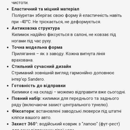
чистоти.
Еластичний та міцний матеріал
Поліуретан зберігає свою форму й еластичність навіть
при -40°C. Не тріскається, не деформується.
Антиковзка структура
Килимок надійно фіксується в салоні, не ковзає під
ногами під час руху.
Точна модельна форма
Прилягання – як з заводу. Кожна вигнута лінія
врахована.
Стильний сучасний дизайн
Стриманий зовнішній вигляд гармонійно доповнює
інтер’єр Sandero.
Готовність до відправки
Килимки є на складі – можемо відправити вже сьогодні.
Повний набір:
килимки для переднього та заднього
ряду (включаючи захист центрального тунелю).
Фіксатори:
встановлені заводські люверси під штатні
кліпси вашого авто.
Захист 360°:
водійський коврик з "лапою" (фут-рест)