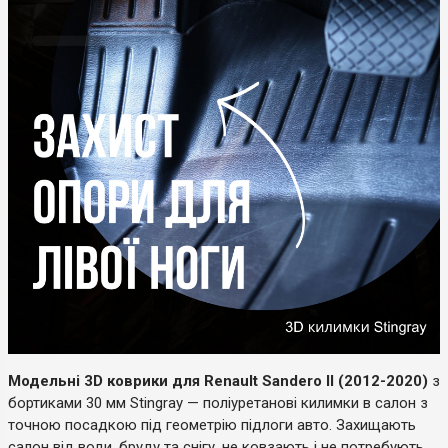
Модельні 3D коврики для Renault Sandero II (2012-2020)
з
бортиками 30 мм Stingray — поліуретанові килимки в салон з
точною посадкою під геометрію підлоги авто. Захищають
салон від води, бруду та снігу, не ковзають і не потребують