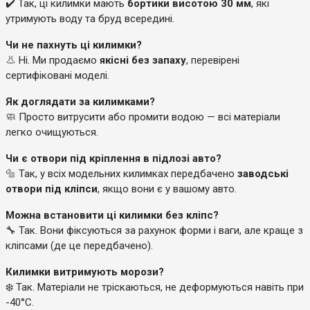
✔️ Так, ці килимки мають
бортики висотою 30 мм
, які
утримують воду та бруд всередині.
Чи не пахнуть ці килимки?
👃 Ні. Ми продаємо
якісні без запаху
, перевірені
сертифіковані моделі.
Як доглядати за килимками?
🧼 Просто витрусити або промити водою — всі матеріали
легко очищуються.
Чи є отвори під кріплення в підлозі авто?
🔩 Так, у всіх модельних килимках передбачено
заводські
отвори під кліпси
, якщо вони є у вашому авто.
Можна встановити ці килимки без кліпс?
🔧 Так. Вони фіксуються за рахунок форми і ваги, але краще з
кліпсами (де це передбачено).
Килимки витримують морози?
❄️ Так. Матеріали не тріскаються, не деформуються навіть при
-40°C.