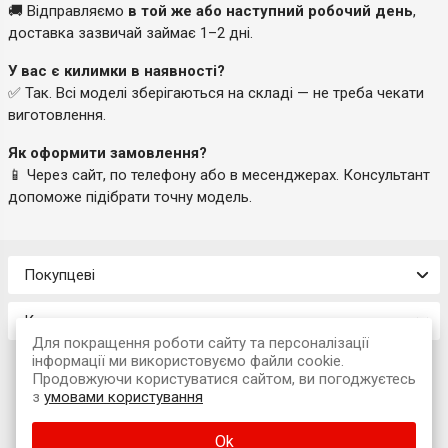
🚚 Відправляємо
в той же або наступний робочий день
,
доставка зазвичай займає 1–2 дні.
У вас є килимки в наявності?
✅ Так. Всі моделі зберігаються на складі — не треба чекати
виготовлення.
Як оформити замовлення?
📱 Через сайт, по телефону або в месенджерах. Консультант
допоможе підібрати точну модель.
Покупцеві
Контакти
Для покращення роботи сайту та персоналізації
інформації ми використовуємо файли cookie.
Продовжуючи користуватися сайтом, ви погоджуєтесь
з
умовами користування
© 2026 Інтернет-магазин «Avtokompleks»
Ok
м. Львів, вул. Наукова, 7А (офіс)