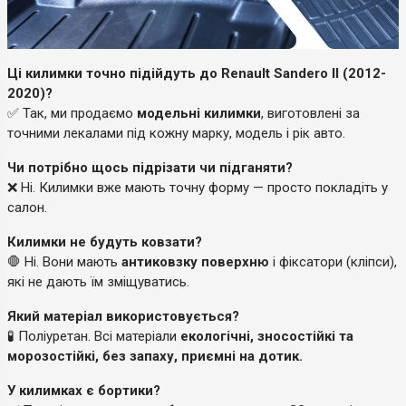
Ці килимки точно підійдуть до Renault Sandero II (2012-
2020)?
✅ Так, ми продаємо
модельні килимки
, виготовлені за
точними лекалами під кожну марку, модель і рік авто.
Чи потрібно щось підрізати чи підганяти?
❌ Ні. Килимки вже мають точну форму — просто покладіть у
салон.
Килимки не будуть ковзати?
🛑 Ні. Вони мають
антиковзку поверхню
і фіксатори (кліпси),
які не дають їм зміщуватись.
Який матеріал використовується?
🧪 Поліуретан. Всі матеріали
екологічні, зносостійкі та
морозостійкі, без запаху, приємні на дотик.
У килимках є бортики?