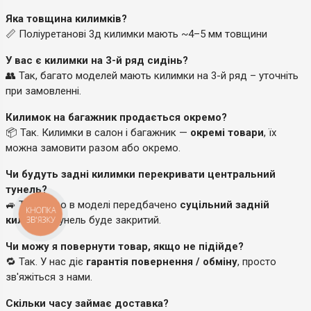
Яка товщина килимків?
📏 Поліуретанові 3д килимки мають ~4–5 мм товщини
У вас є килимки на 3-й ряд сидінь?
👥 Так, багато моделей мають килимки на 3-й ряд – уточніть
при замовленні.
Килимок на багажник продається окремо?
📦 Так. Килимки в салон і багажник —
окремі товари
, їх
можна замовити разом або окремо.
Чи будуть задні килимки перекривати центральний
тунель?
🚙 Так, якщо в моделі передбачено
суцільний задній
КНОПКА
килимок
, тунель буде закритий.
ЗВ'ЯЗКУ
Чи можу я повернути товар, якщо не підійде?
🔁 Так. У нас діє
гарантія повернення / обміну
, просто
зв'яжіться з нами.
Скільки часу займає доставка?