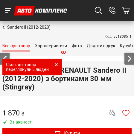
Sandero II (2012-2020)
Код:
5018085_1
Все про товар
Характеристики
Фото
Додати відгук
Купуйт
Топ продаж
Топ продаж
Сьогодні товар
3D килимки для RENAULT Sandero II
переглянули
5 людей
(2012-2020) з бортиками 30 мм
(Stingray)
1 870
₴
В наявності
Купити