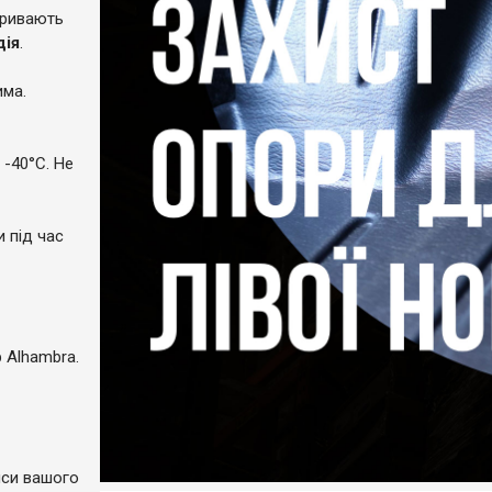
кривають
дія
.
има.
 -40°C. Не
и під час
 Alhambra.
пси вашого