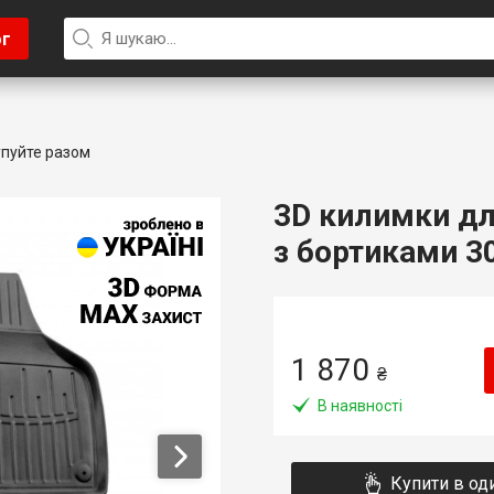
ог
пуйте разом
3D килимки для
з бортиками 30
1 870
₴
В наявності
Купити в од