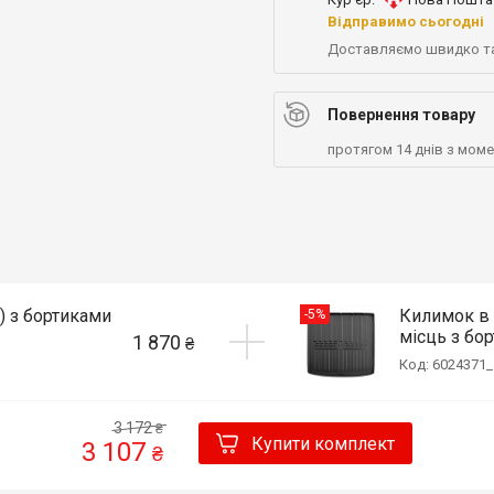
Відправимо сьогодні
Доставляємо швидко т
Повернення товару
протягом 14 днів з мом
.) з бортиками
Килимок в б
-5%
місць з бор
1 870
₴
Код: 6024371_
3 172
₴
Купити комплект
3 107
₴