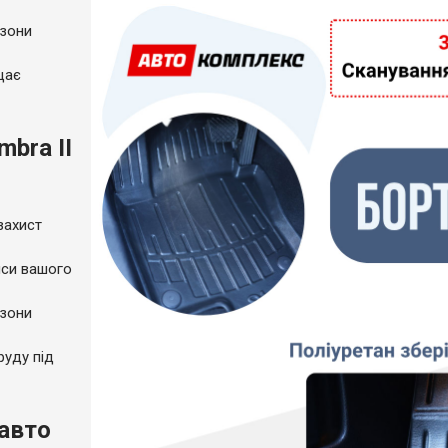
 зони
щає
bra II
захист
пси вашого
 зони
руду під
 авто