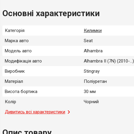
Основні характеристики
Категорія
Килимки
Марка авто
Seat
Модель авто
Alhambra
Модифікація авто
Alhambra II (7N) (2010-...)
Виробник
Stingray
Матеріал
Поліуретан
Висота бортика
30 мм
Колір
Чорний
Місце застосування
Дивитись всі характеристики
Салон
Тип
Модельний
Опис товару
Країна-виробник
Україна