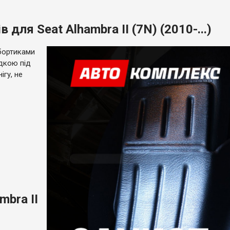
для Seat Alhambra II (7N) (2010-...)
бортиками
адкою під
ігу, не
mbra II