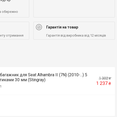
а обережно
Гарантія на товар
енту отримання
Гарантія від виробника від 12 місяців
агажник для Seat Alhambra II (7N) (2010-...) 5
1 302
₴
тиками 30 мм (Stingray)
1 237
₴
1