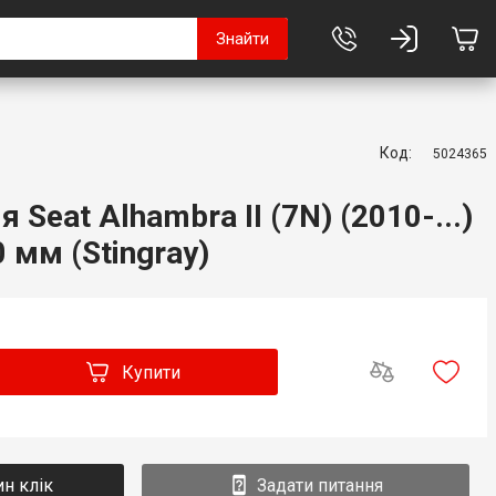
Знайти
Код:
5024365
 Seat Alhambra II (7N) (2010-...)
 мм (Stingray)
Купити
ин клік
Задати питання