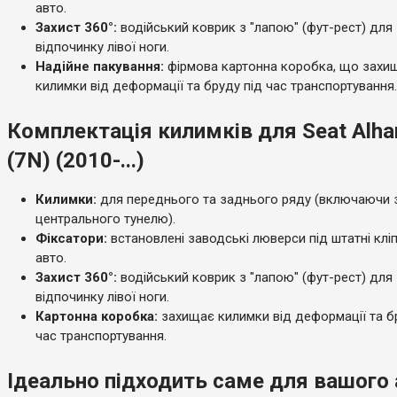
авто.
Захист 360°:
водійський коврик з "лапою" (фут-рест) для
відпочинку лівої ноги.
Надійне пакування:
фірмова картонна коробка, що захи
килимки від деформації та бруду під час транспортування.
Комплектація килимків для Seat Alham
(7N) (2010-...)
Килимки:
для переднього та заднього ряду (включаючи 
центрального тунелю).
Фіксатори:
встановлені заводські люверси під штатні клі
авто.
Захист 360°:
водійський коврик з "лапою" (фут-рест) для
відпочинку лівої ноги.
Картонна коробка:
захищає килимки від деформації та б
час транспортування.
Ідеально підходить саме для вашого