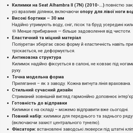
Килимки на Seat Alhambra II (7N) (2010-...)
повністю за
усі вразливі ділянки, включаючи
опору для лівої ноги во
Високі бортики – 30 мм
Надійно утримують воду, сніг, пісок та бруд усередині кил
🧼 Менше прибирання — більше задоволення від чистоти.
Еластичний та міцний матеріал
Поліуретан зберігає свою форму й еластичність навіть при
тріскається, не деформується.
Антиковзка структура
Килимок надійно фіксується в салоні, не ковзає під ногам
руху.
Точна модельна форма
Прилягання – як з заводу. Кожна вигнута лінія врахована.
Стильний сучасний дизайн
Стриманий зовнішній вигляд гармонійно доповнює інтер’єр
Готовність до відправки
Килимки є на складі – можемо відправити вже сьогодні.
Повний набір:
килимки для переднього та заднього ряду
(включаючи захист центрального тунелю).
Фіксатори:
встановлені заводські люверси під штатні клі