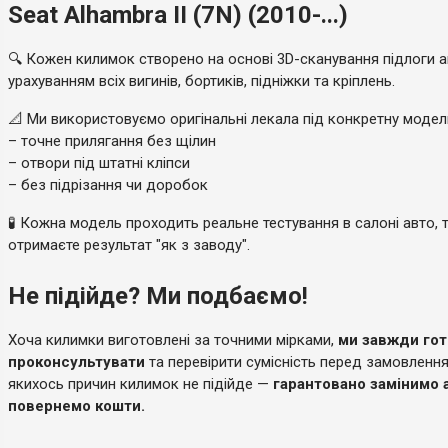
Seat Alhambra II (7N) (2010-...)
🔍 Кожен килимок створено на основі 3D-сканування підлоги а
урахуванням всіх вигинів, бортиків, підніжки та кріплень.
📐 Ми використовуємо оригінальні лекала під конкретну моде
– точне прилягання без щілин
– отвори під штатні кліпси
– без підрізання чи доробок
🧪 Кожна модель проходить реальне тестування в салоні авто, 
отримаєте результат "як з заводу".
Не підійде? Ми подбаємо!
Хоча килимки виготовлені за точними мірками,
ми завжди гот
проконсультувати
та перевірити сумісність перед замовленн
якихось причин килимок не підійде —
гарантовано замінимо 
повернемо кошти.