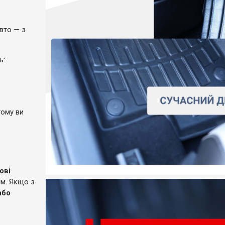
вто — з
ль:
тому ви
ові
ям. Якщо з
або