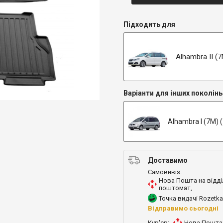
Підходить для
Alhambra II (7N
Варіанти для інших поколінь
Alhambra I (7M) 
Доставимо
Самовивіз:
Нова Пошта на відді
поштомат
,
Точка видачі Rozetka
Відправимо сьогодні
Кур'єр:
Нова Пошта 