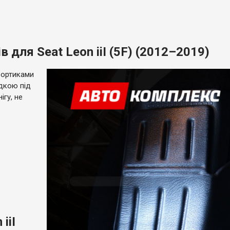
 для Seat Leon iiI (5F) (2012–2019)
бортиками
адкою під
ігу, не
iiI