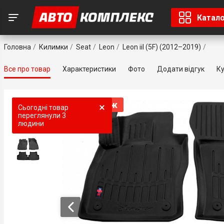
Катал
Головна
Килимки
Seat
Leon
Leon iiI (5F) (2012–2019)
Все про товар
Характеристики
Фото
Додати відгук
Ку
Топ продаж
Топ продаж
Сьогодні товар
переглянули
3
людини