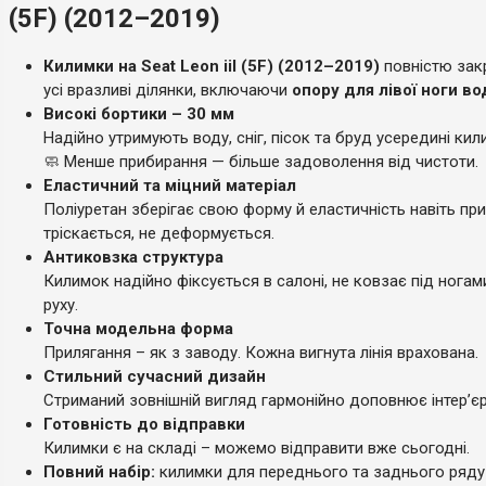
(5F) (2012–2019)
Килимки на Seat Leon iiI (5F) (2012–2019)
повністю за
усі вразливі ділянки, включаючи
опору для лівої ноги во
Високі бортики – 30 мм
Надійно утримують воду, сніг, пісок та бруд усередині кил
🧼 Менше прибирання — більше задоволення від чистоти.
Еластичний та міцний матеріал
Поліуретан зберігає свою форму й еластичність навіть при
тріскається, не деформується.
Антиковзка структура
Килимок надійно фіксується в салоні, не ковзає під ногам
руху.
Точна модельна форма
Прилягання – як з заводу. Кожна вигнута лінія врахована.
Стильний сучасний дизайн
Стриманий зовнішній вигляд гармонійно доповнює інтер’єр
Готовність до відправки
Килимки є на складі – можемо відправити вже сьогодні.
Повний набір:
килимки для переднього та заднього ряду