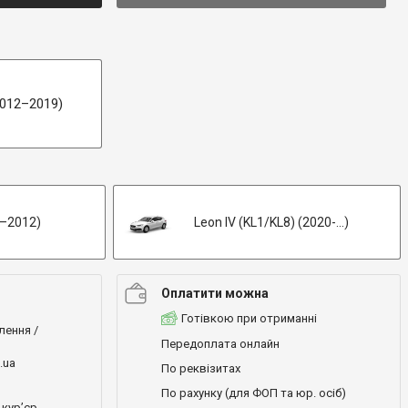
(2012–2019)
5–2012)
Leon IV (KL1/KL8) (2020-...)
Оплатити можна
Готівкою при отриманні
лення /
Передоплата онлайн
.ua
По реквізитах
По рахунку (для ФОП та юр. осіб)
кур’єр