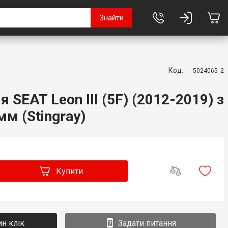
Знайти
Код:
5024065_2
 SEAT Leon III (5F) (2012-2019) з
м (Stingray)
Купити
ин клік
Задати питання