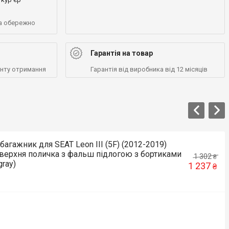
а обережно
Гарантія на товар
енту отримання
Гарантія від виробника від 12 місяців
агажник для SEAT Leon III (5F) (2012-2019)
) верхня поличка з фальш підлогою з бортиками
1 302
₴
gray)
1 237
₴