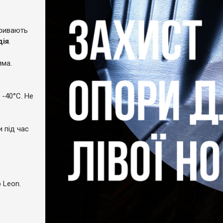
кривають
дія
.
има.
 -40°C. Не
и під час
 Leon.