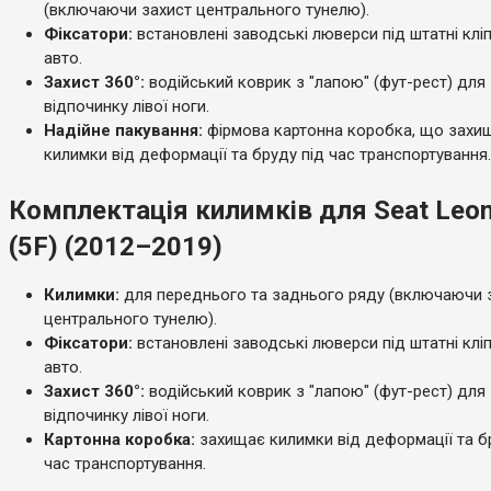
(включаючи захист центрального тунелю).
Фіксатори:
встановлені заводські люверси під штатні клі
авто.
Захист 360°:
водійський коврик з "лапою" (фут-рест) для
відпочинку лівої ноги.
Надійне пакування:
фірмова картонна коробка, що захи
килимки від деформації та бруду під час транспортування.
Комплектація килимків для Seat Leon 
(5F) (2012–2019)
Килимки:
для переднього та заднього ряду (включаючи 
центрального тунелю).
Фіксатори:
встановлені заводські люверси під штатні клі
авто.
Захист 360°:
водійський коврик з "лапою" (фут-рест) для
відпочинку лівої ноги.
Картонна коробка:
захищає килимки від деформації та б
час транспортування.