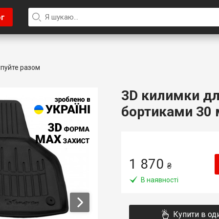
ог
пуйте разом
3D килимки для
бортиками 30 м
1 870
₴
В наявності
Купити в од