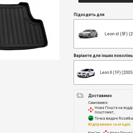
Підходить для
Leon iiI (5F) 
Варіанти для інших поколінь
Leon II (1P) (200
Доставимо
Самовивіз:
Нова Пошта на відді
поштомат
,
Точка видачі Rozetka
Відправимо сьогодні
Кур'єр:
Нова Пошта 