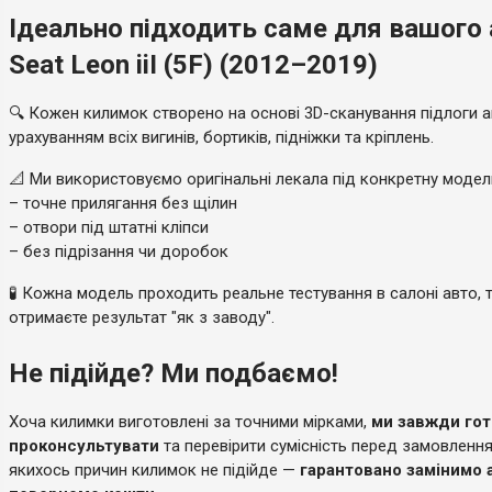
Ідеально підходить саме для вашого
Seat Leon iiI (5F) (2012–2019)
🔍 Кожен килимок створено на основі 3D-сканування підлоги а
урахуванням всіх вигинів, бортиків, підніжки та кріплень.
📐 Ми використовуємо оригінальні лекала під конкретну моде
– точне прилягання без щілин
– отвори під штатні кліпси
– без підрізання чи доробок
🧪 Кожна модель проходить реальне тестування в салоні авто, 
отримаєте результат "як з заводу".
Не підійде? Ми подбаємо!
Хоча килимки виготовлені за точними мірками,
ми завжди гот
проконсультувати
та перевірити сумісність перед замовленн
якихось причин килимок не підійде —
гарантовано замінимо 