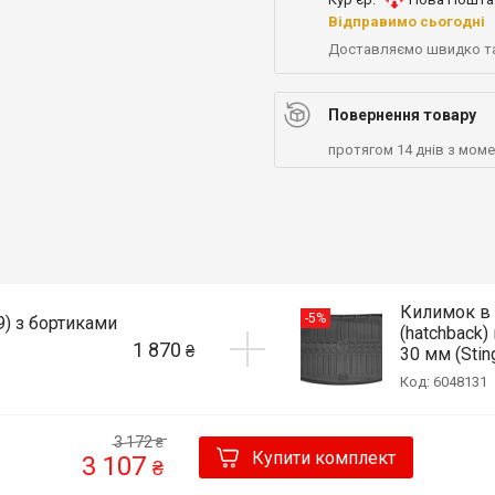
Відправимо сьогодні
Доставляємо швидко т
Повернення товару
протягом 14 днів з мом
Килимок в б
-5%
9) з бортиками
(hatchback
1 870
₴
30 мм (Stin
Код: 6048131
3 172
₴
Купити комплект
3 107
₴