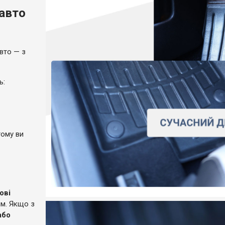
 авто
вто — з
ль:
тому ви
ові
ям. Якщо з
або