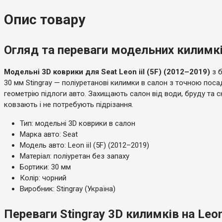
Тип
Модельний
Опис товару
Країна-виробник
Україна
Огляд та переваги модельних килимків
Модельні 3D коврики для Seat Leon iiI (5F) (2012–2019)
з 
30 мм Stingray — поліуретанові килимки в салон з точною пос
геометрію підлоги авто. Захищають салон від води, бруду та сн
ковзають і не потребують підрізання.
Тип: модельні 3D коврики в салон
Марка авто: Seat
Модель авто: Leon iiI (5F) (2012–2019)
Матеріал: поліуретан без запаху
Бортики: 30 мм
Колір: чорний
Виробник: Stingray (Україна)
Переваги Stingray 3D килимків на Leon 