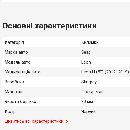
Основні характеристики
Категорія
Килимки
Марка авто
Seat
Модель авто
Leon
Модифікація авто
Leon iiI (5F) (2012–2019)
Виробник
Stingray
Матеріал
Поліуретан
Висота бортика
30 мм
Колір
Чорний
Місце застосування
Дивитись всі характеристики
Салон