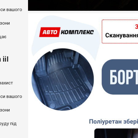
пси вашого
 зони
щає
iiI
захист
пси вашого
 зони
руду під