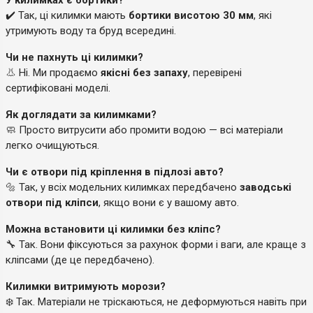
✔️ Так, ці килимки мають
бортики висотою 30 мм
, які
утримують воду та бруд всередині.
Чи не пахнуть ці килимки?
👃 Ні. Ми продаємо
якісні без запаху
, перевірені
сертифіковані моделі.
Як доглядати за килимками?
🧼 Просто витрусити або промити водою — всі матеріали
легко очищуються.
Чи є отвори під кріплення в підлозі авто?
🔩 Так, у всіх модельних килимках передбачено
заводські
отвори під кліпси
, якщо вони є у вашому авто.
Можна встановити ці килимки без кліпс?
🔧 Так. Вони фіксуються за рахунок форми і ваги, але краще з
кліпсами (де це передбачено).
Килимки витримують морози?
❄️ Так. Матеріали не тріскаються, не деформуються навіть при