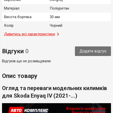
Матеріал
Поліуретан
Висота бортика
30 мм
Колір
Чорний
Місце застосування
Дивитись всі характеристики
Салон
Тип
Модельний
Відгуки
0
Додати відгук
Країна-виробник
Україна
Відгуків ще не розміщували
Опис товару
Огляд та переваги модельних килимків
для Skoda Enyaq IV (2021-...)