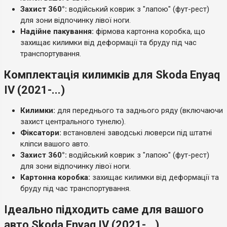
Захист 360°:
водійський коврик з "лапою" (фут-рест)
для зони відпочинку лівої ноги.
Надійне пакування:
фірмова картонна коробка, що
захищає килимки від деформації та бруду під час
транспортування.
Комплектація килимків для Skoda Enyaq
IV (2021-...)
Килимки:
для переднього та заднього ряду (включаючи
захист центрального тунелю).
Фіксатори:
встановлені заводські люверси під штатні
кліпси вашого авто.
Захист 360°:
водійський коврик з "лапою" (фут-рест)
для зони відпочинку лівої ноги.
Картонна коробка:
захищає килимки від деформації та
бруду під час транспортування.
Ідеально підходить саме для вашого
авто Skoda Enyaq IV (2021-...)