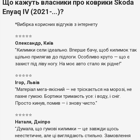
Що кажуть власники про коврики Skoda
Enyaq IV (2021-...)?
*Вибірка корисних відгуків з інтернету
⭐⭐⭐⭐⭐
Олександр, Київ
"Килимки сели ідеально. Вперше бачу, щоб килимок так
щільно прилягав до підлоги. Особливо круто — що є
захист під ліву ногу. На моє авто стало як рідне!"
⭐⭐⭐⭐⭐
Ігор, Львів
"Матеріал мега-якісний — не тріскається на морозі, не
пахне гумою. Бортики тримають усе: і воду, і сніг.
Просто кинув, помив — і знову чисто."
⭐⭐⭐⭐⭐
Наталя, Дніпро
"Думала, що гумові килимки — це завжди щось
неестетичне, але ці виглядають стильно. Замовлення