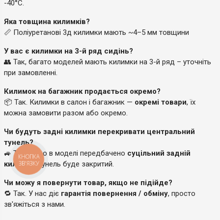
-40°C.
Яка товщина килимків?
📏 Поліуретанові 3д килимки мають ~4–5 мм товщини
У вас є килимки на 3-й ряд сидінь?
👥 Так, багато моделей мають килимки на 3-й ряд – уточніть
при замовленні.
Килимок на багажник продається окремо?
📦 Так. Килимки в салон і багажник —
окремі товари
, їх
можна замовити разом або окремо.
Чи будуть задні килимки перекривати центральний
тунель?
🚙 Так, якщо в моделі передбачено
суцільний задній
КНОПКА
килимок
, тунель буде закритий.
ЗВ'ЯЗКУ
Чи можу я повернути товар, якщо не підійде?
🔁 Так. У нас діє
гарантія повернення / обміну
, просто
зв'яжіться з нами.