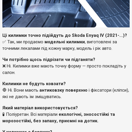
Ці килимки точно підійдуть до Skoda Enyaq IV (2021-...)?
✅ Так, ми продаємо
модельні килимки
, виготовлені за
точними лекалами під кожну марку, модель і рік авто.
Чи потрібно щось підрізати чи підганяти?
❌ Ні. Килимки вже мають точну форму — просто покладіть у
салон.
Килимки не будуть ковзати?
🛑 Ні. Вони мають
антиковзку поверхню
і фіксатори (кліпси),
які не дають їм зміщуватись.
Який матеріал використовується?
🧪 Поліуретан. Всі матеріали
екологічні, зносостійкі та
морозостійкі, без запаху, приємні на дотик.
У килимках є бортики?