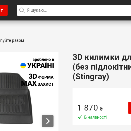
ог
пуйте разом
3D килимки для
(без підлокітн
(Stingray)
1 870
₴
В наявності