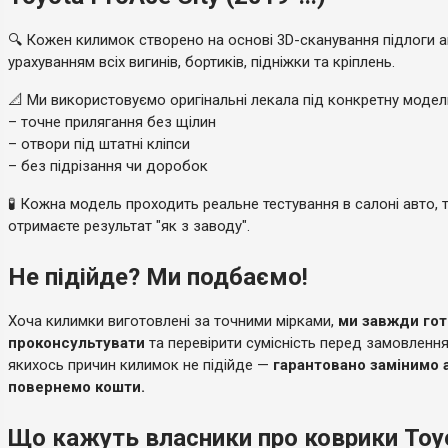
🔍 Кожен килимок створено на основі 3D-сканування підлоги а
урахуванням всіх вигинів, бортиків, підніжки та кріплень.
📐 Ми використовуємо оригінальні лекала під конкретну моде
– точне прилягання без щілин
– отвори під штатні кліпси
– без підрізання чи доробок
🧪 Кожна модель проходить реальне тестування в салоні авто, 
отримаєте результат "як з заводу".
Не підійде? Ми подбаємо!
Хоча килимки виготовлені за точними мірками,
ми завжди гот
проконсультувати
та перевірити сумісність перед замовленн
якихось причин килимок не підійде —
гарантовано замінимо 
повернемо кошти.
Що кажуть власники про коврики Toy