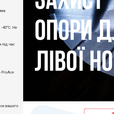
има.
 -40°C. Не
и під час
р ProAce
пси вашого