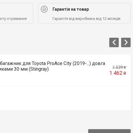
Гарантія на товар
енту отримання
Гарантія від виробника від 12 місяців
агажник для Toyota ProAce City (2019-...) довга
1 539
₴
иками 30 мм (Stingray)
1 462
₴