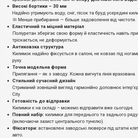
Високі бортики – 30 мм
Надійно утримують воду, сніг, пісок та бруд усередині кил
🧼 Менше прибирання — більше задоволення від чистоти.
Еластичний та міцний матеріал
Поліуретан зберігає свою форму й еластичність навіть при
тріскається, не деформується.
Антиковзка структура
Килимок надійно фіксується в салоні, не ковзає під ногам
руху.
Точна модельна форма
Прилягання – як з заводу. Кожна вигнута лінія врахована.
Стильний сучасний дизайн
Стриманий зовнішній вигляд гармонійно доповнює інтер’є
City.
Готовність до відправки
Килимки є на складі – можемо відправити вже сьогодні.
Повний набір:
килимки для переднього та заднього ряду
(включаючи захист центрального тунелю).
Фіксатори:
встановлені заводські люверси під штатні клі
авто.