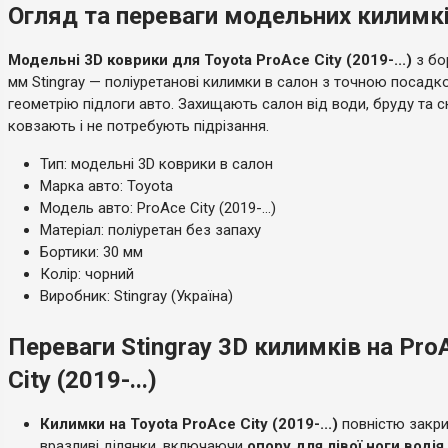
Огляд та переваги модельних килимків 
Модельні 3D коврики для Toyota ProAce City (2019-...)
з бо
мм Stingray — поліуретанові килимки в салон з точною посадк
геометрію підлоги авто. Захищають салон від води, бруду та сн
ковзають і не потребують підрізання.
Тип: модельні 3D коврики в салон
Марка авто: Toyota
Модель авто: ProAce City (2019-...)
Матеріал: поліуретан без запаху
Бортики: 30 мм
Колір: чорний
Виробник: Stingray (Україна)
Переваги Stingray 3D килимків на Pro
City (2019-...)
Килимки на Toyota ProAce City (2019-...)
повністю закри
вразливі ділянки, включаючи
опору для лівої ноги водія
.