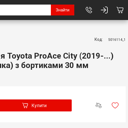
Знайти
Код:
5016114_1
 Toyota ProAce City (2019-...)
ика) з бортиками 30 мм
Купити