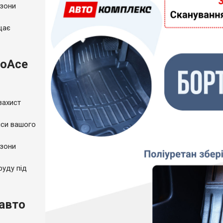
 зони
щає
roAce
захист
пси вашого
 зони
руду під
 авто