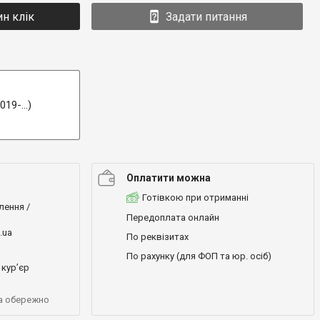
ин клік
Задати питання
19-...)
Оплатити можна
Готівкою при отриманні
лення /
Передоплата онлайн
.ua
По реквізитах
По рахунку (для ФОП та юр. осіб)
кур’єр
а обережно