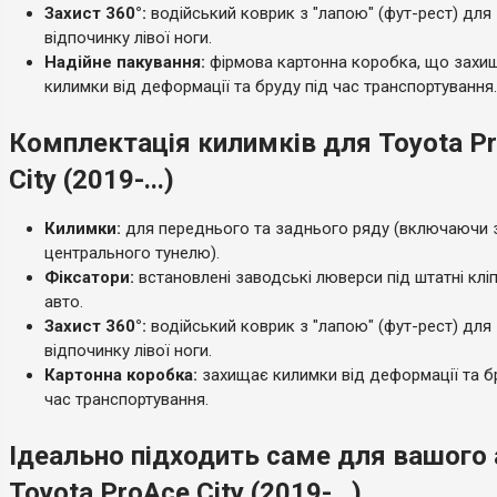
Захист 360°:
водійський коврик з "лапою" (фут-рест) для
відпочинку лівої ноги.
Надійне пакування:
фірмова картонна коробка, що захи
килимки від деформації та бруду під час транспортування.
Комплектація килимків для Toyota P
City (2019-...)
Килимки:
для переднього та заднього ряду (включаючи 
центрального тунелю).
Фіксатори:
встановлені заводські люверси під штатні клі
авто.
Захист 360°:
водійський коврик з "лапою" (фут-рест) для
відпочинку лівої ноги.
Картонна коробка:
захищає килимки від деформації та б
час транспортування.
Ідеально підходить саме для вашого
Toyota ProAce City (2019-...)