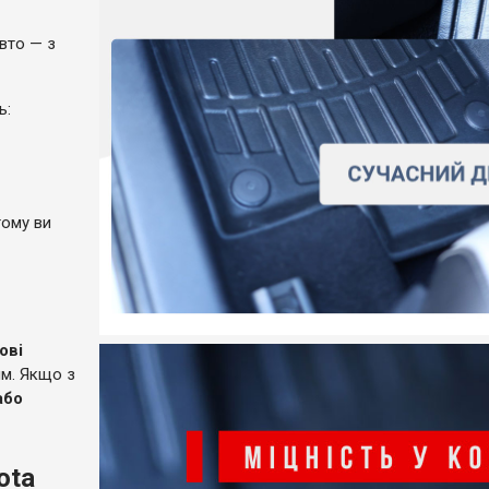
вто — з
ль:
тому ви
ові
ям. Якщо з
або
ota