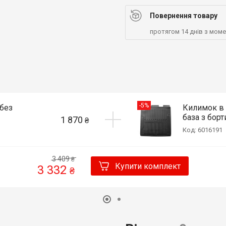
Повернення товару
протягом 14 днів з мом
-5%
(без
Килимок в б
база з борт
1 870
₴
Код: 6016191
3 409
₴
Купити комплект
3 332
₴