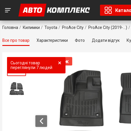
Катал
Головна
Килимки
Toyota
ProAce City
ProAce City (2019-...)
Все про товар
Характеристики
Фото
Додати відгук
Ку
Топ продаж
Топ продаж
Сьогодні товар
переглянули
7 людей