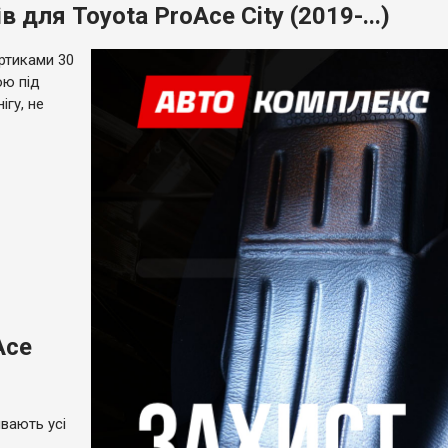
для Toyota ProAce City (2019-...)
ртиками 30
ою під
ігу, не
Ace
вають усі