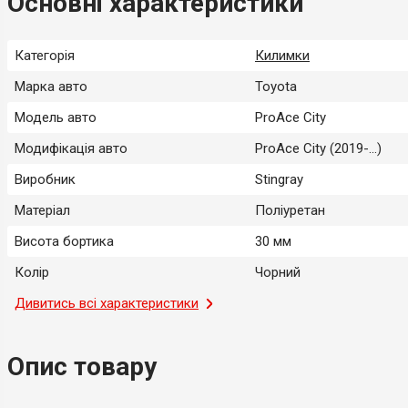
Основні характеристики
Категорія
Килимки
Марка авто
Toyota
Модель авто
ProAce City
Модифікація авто
ProAce City (2019-...)
Виробник
Stingray
Матеріал
Поліуретан
Висота бортика
30 мм
Колір
Чорний
Місце застосування
Дивитись всі характеристики
Салон
Тип
Модельний
Опис товару
Країна-виробник
Україна