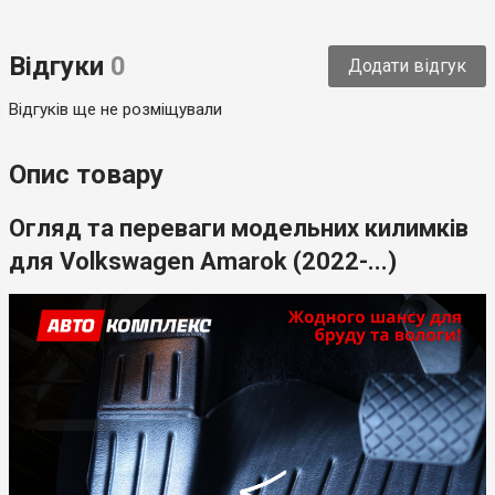
Тип
Модельний
Відгуки
0
Додати відгук
Країна-виробник
Україна
Відгуків ще не розміщували
Опис товару
Огляд та переваги модельних килимків
для Volkswagen Amarok (2022-...)