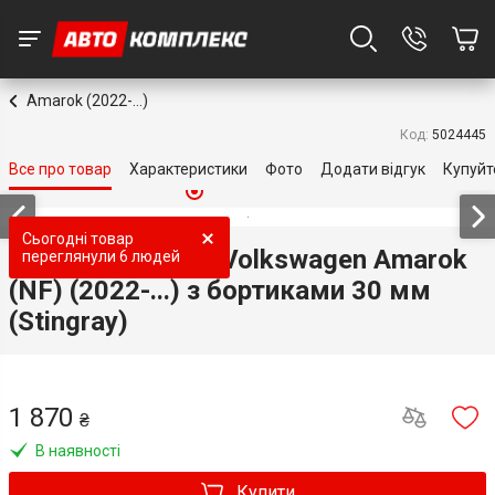
Amarok (2022-...)
Код:
5024445
Все про товар
Характеристики
Фото
Додати відгук
Купуйт
Топ продаж
Топ продаж
Топ продаж
Топ продаж
Топ продаж
Сьогодні товар
3D килимки для Volkswagen Amarok
переглянули
6 людей
(NF) (2022-...) з бортиками 30 мм
(Stingray)
1 870
₴
В наявності
Купити