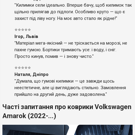
"Килимки сели ідеально. Вперше бачу, щоб килимок так
щільно прилягав до підлоги. Особливо круто — що є
захист під ліву ногу. На моє авто стало як рідне!"
⭐⭐⭐⭐⭐
Ігор, Львів
"Матеріал мега-якісний — не тріскається на морозі, не
пахне гумою. Бортики тримають усе: і воду, і сніг.
Просто кинув, помив — і знову чисто."
⭐⭐⭐⭐⭐
Наталя, Дніпро
"Думала, що гумові килимки — це завжди щось
неестетичне, але ці виглядають стильно. Замовлення
прийшло на другий день, дуже задоволена."
Часті запитання про коврики Volkswagen
Amarok (2022-...)