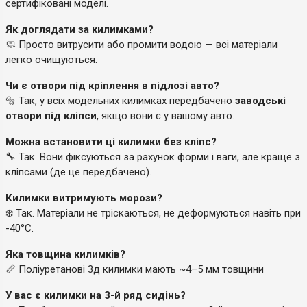
сертифіковані моделі.
Як доглядати за килимками?
🧼 Просто витрусити або промити водою — всі матеріали
легко очищуються.
Чи є отвори під кріплення в підлозі авто?
🔩 Так, у всіх модельних килимках передбачено
заводські
отвори під кліпси
, якщо вони є у вашому авто.
Можна встановити ці килимки без кліпс?
🔧 Так. Вони фіксуються за рахунок форми і ваги, але краще з
кліпсами (де це передбачено).
Килимки витримують морози?
❄️ Так. Матеріали не тріскаються, не деформуються навіть при
-40°C.
Яка товщина килимків?
📏 Поліуретанові 3д килимки мають ~4–5 мм товщини
У вас є килимки на 3-й ряд сидінь?