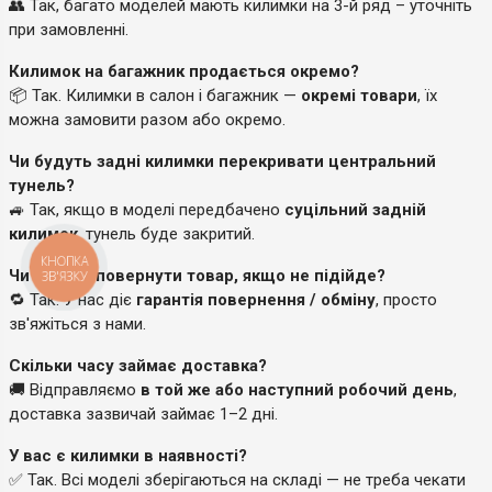
👥 Так, багато моделей мають килимки на 3-й ряд – уточніть
при замовленні.
Килимок на багажник продається окремо?
📦 Так. Килимки в салон і багажник —
окремі товари
, їх
можна замовити разом або окремо.
Чи будуть задні килимки перекривати центральний
тунель?
🚙 Так, якщо в моделі передбачено
суцільний задній
килимок
, тунель буде закритий.
КНОПКА
Чи можу я повернути товар, якщо не підійде?
ЗВ'ЯЗКУ
🔁 Так. У нас діє
гарантія повернення / обміну
, просто
зв'яжіться з нами.
Скільки часу займає доставка?
🚚 Відправляємо
в той же або наступний робочий день
,
доставка зазвичай займає 1–2 дні.
У вас є килимки в наявності?
✅ Так. Всі моделі зберігаються на складі — не треба чекати