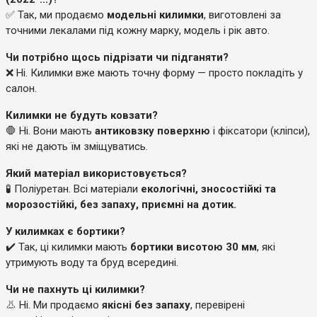
✅ Так, ми продаємо
модельні килимки
, виготовлені за
точними лекалами під кожну марку, модель і рік авто.
Чи потрібно щось підрізати чи підганяти?
❌ Ні. Килимки вже мають точну форму — просто покладіть у
салон.
Килимки не будуть ковзати?
🛑 Ні. Вони мають
антиковзку поверхню
і фіксатори (кліпси),
які не дають їм зміщуватись.
Який матеріал використовується?
🧪 Поліуретан. Всі матеріали
екологічні, зносостійкі та
морозостійкі, без запаху, приємні на дотик.
У килимках є бортики?
✔️ Так, ці килимки мають
бортики висотою 30 мм
, які
утримують воду та бруд всередині.
Чи не пахнуть ці килимки?
👃 Ні. Ми продаємо
якісні без запаху
, перевірені