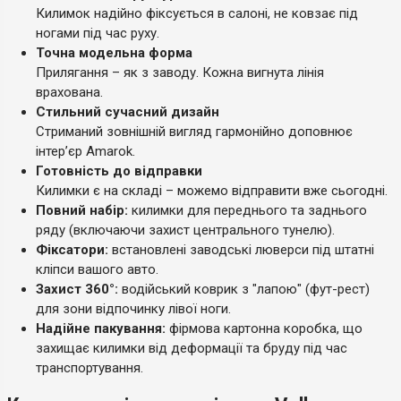
Килимок надійно фіксується в салоні, не ковзає під
ногами під час руху.
Точна модельна форма
Прилягання – як з заводу. Кожна вигнута лінія
врахована.
Стильний сучасний дизайн
Стриманий зовнішній вигляд гармонійно доповнює
інтер’єр Amarok.
Готовність до відправки
Килимки є на складі – можемо відправити вже сьогодні.
Повний набір:
килимки для переднього та заднього
ряду (включаючи захист центрального тунелю).
Фіксатори:
встановлені заводські люверси під штатні
кліпси вашого авто.
Захист 360°:
водійський коврик з "лапою" (фут-рест)
для зони відпочинку лівої ноги.
Надійне пакування:
фірмова картонна коробка, що
захищає килимки від деформації та бруду під час
транспортування.