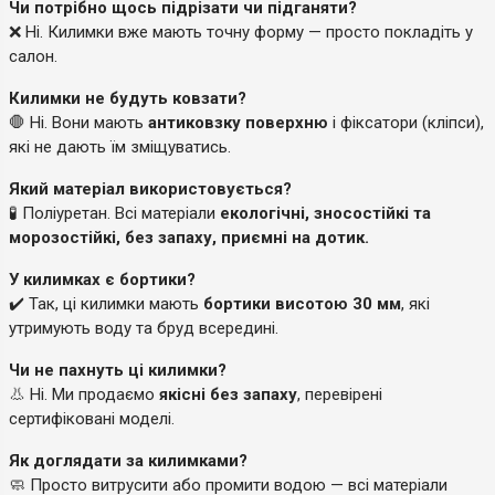
Чи потрібно щось підрізати чи підганяти?
❌ Ні. Килимки вже мають точну форму — просто покладіть у
салон.
Килимки не будуть ковзати?
🛑 Ні. Вони мають
антиковзку поверхню
і фіксатори (кліпси),
які не дають їм зміщуватись.
Який матеріал використовується?
🧪 Поліуретан. Всі матеріали
екологічні, зносостійкі та
морозостійкі, без запаху, приємні на дотик.
У килимках є бортики?
✔️ Так, ці килимки мають
бортики висотою 30 мм
, які
утримують воду та бруд всередині.
Чи не пахнуть ці килимки?
👃 Ні. Ми продаємо
якісні без запаху
, перевірені
сертифіковані моделі.
Як доглядати за килимками?
🧼 Просто витрусити або промити водою — всі матеріали