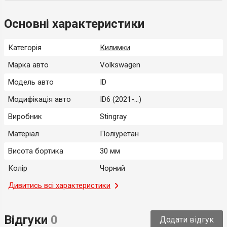
Основні характеристики
Категорія
Килимки
Марка авто
Volkswagen
Модель авто
ID
Модифікація авто
ID6 (2021-...)
Виробник
Stingray
Матеріал
Поліуретан
Висота бортика
30 мм
Колір
Чорний
Місце застосування
Дивитись всі характеристики
Салон
Тип
Модельний
Відгуки
0
Додати відгук
Країна-виробник
Україна