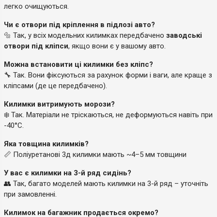
легко очищуються.
Чи є отвори під кріплення в підлозі авто?
🔩 Так, у всіх модельних килимках передбачено
заводські
отвори під кліпси
, якщо вони є у вашому авто.
Можна встановити ці килимки без кліпс?
🔧 Так. Вони фіксуються за рахунок форми і ваги, але краще з
кліпсами (де це передбачено).
Килимки витримують морози?
❄️ Так. Матеріали не тріскаються, не деформуються навіть при
-40°C.
Яка товщина килимків?
📏 Поліуретанові 3д килимки мають ~4–5 мм товщини
У вас є килимки на 3-й ряд сидінь?
👥 Так, багато моделей мають килимки на 3-й ряд – уточніть
при замовленні.
Килимок на багажник продається окремо?