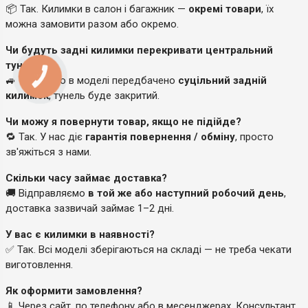
📦 Так. Килимки в салон і багажник —
окремі товари
, їх
можна замовити разом або окремо.
Чи будуть задні килимки перекривати центральний
тунель?
🚙 Так, якщо в моделі передбачено
суцільний задній
килимок
, тунель буде закритий.
Чи можу я повернути товар, якщо не підійде?
🔁 Так. У нас діє
гарантія повернення / обміну
, просто
зв'яжіться з нами.
Скільки часу займає доставка?
🚚 Відправляємо
в той же або наступний робочий день
,
доставка зазвичай займає 1–2 дні.
У вас є килимки в наявності?
✅ Так. Всі моделі зберігаються на складі — не треба чекати
виготовлення.
Як оформити замовлення?
📱 Через сайт, по телефону або в месенджерах. Консультант