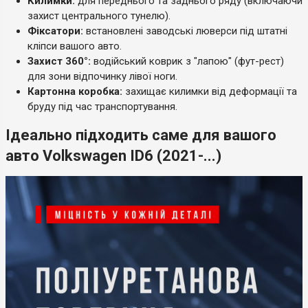
Килимки:
для переднього та заднього ряду (включаючи
захист центрального тунелю).
Фіксатори:
встановлені заводські люверси під штатні
кліпси вашого авто.
Захист 360°:
водійський коврик з "лапою" (фут-рест)
для зони відпочинку лівої ноги.
Картонна коробка:
захищає килимки від деформації та
бруду під час транспортування.
Ідеально підходить саме для вашого
авто Volkswagen ID6 (2021-...)