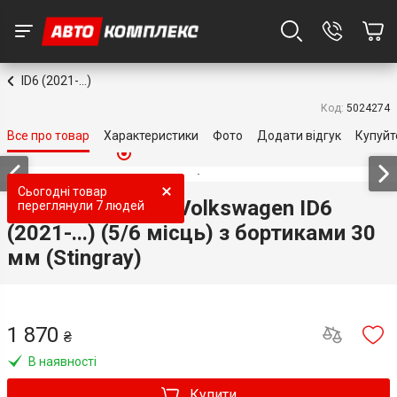
ID6 (2021-...)
Код:
5024274
Все про товар
Характеристики
Фото
Додати відгук
Купуйт
Топ продаж
Топ продаж
Топ продаж
Топ продаж
Топ продаж
Топ продаж
Топ продаж
Топ продаж
Сьогодні товар
3D килимки для Volkswagen ID6
переглянули
7 людей
(2021-...) (5/6 місць) з бортиками 30
мм (Stingray)
1 870
₴
В наявності
Купити