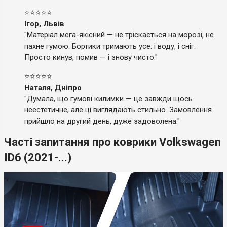
⭐⭐⭐⭐⭐
Ігор, Львів
"Матеріал мега-якісний — не тріскається на морозі, не
пахне гумою. Бортики тримають усе: і воду, і сніг.
Просто кинув, помив — і знову чисто."
⭐⭐⭐⭐⭐
Наталя, Дніпро
"Думала, що гумові килимки — це завжди щось
неестетичне, але ці виглядають стильно. Замовлення
прийшло на другий день, дуже задоволена."
Часті запитання про коврики Volkswagen
ID6 (2021-...)