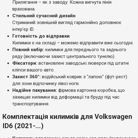
Прилягання – як з заводу. Кожна вигнута лінія
врахована.
Стильний сучасний дизайн
Стриманий зовнішній вигляд гармонійно доповнює
інтер’єр ID.
Готовність до відправки
Килимки є на складі – можемо відправити вже сьогодні.
Повний набір:
килимки для переднього та заднього
ряду (включаючи захист центрального тунелю).
Фіксатори:
встановлені заводські люверси під штатні
кліпси вашого авто.
Захист 360°:
водійський коврик з "лапою" (фут-рест)
для зони відпочинку лівої ноги.
Надійне пакування:
фірмова картонна коробка, що
захищає килимки від деформації та бруду під час
транспортування.
Комплектація килимків для Volkswagen
ID6 (2021-...)