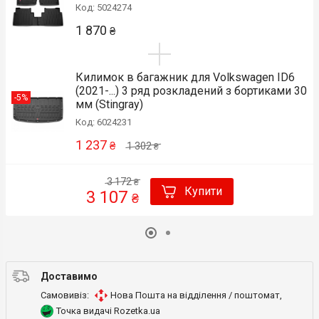
Код: 5024274
1 870
₴
Килимок в багажник для Volkswagen ID6
(2021-...) 3 ряд розкладений з бортиками 30
-5%
мм (Stingray)
Код: 6024231
1 237
₴
1 302
₴
3 172
₴
Купити
3 107
₴
Доставимо
Самовивіз:
Нова Пошта на відділення / поштомат
,
Точка видачі Rozetka.ua