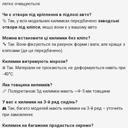
легко очищуються.
Чи є отвори під кріплення в підлозі авто?
🔩 Так, у всіх модельних килимках передбачено
заводські
отвори під кліпси
, якщо вони є у вашому авто.
Можна встановити ці килимки без кліпс?
🔧 Так. Вони фіксуються за рахунок форми і ваги, але краще з
кліпсами (де це передбачено).
Килимки витримують морози?
❄️ Так. Матеріали не тріскаються, не деформуються навіть при
-40°C.
Яка товщина килимків?
📏 Поліуретанові 3д килимки мають ~4–5 мм товщини
У вас є килимки на 3-й ряд сидінь?
👥 Так, багато моделей мають килимки на 3-й ряд – уточніть
при замовленні.
Килимок на багажник продається окремо?