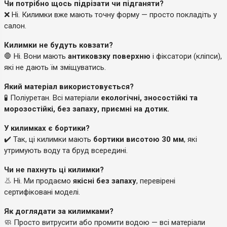
Чи потрібно щось підрізати чи підганяти?
❌ Ні. Килимки вже мають точну форму — просто покладіть у
салон.
Килимки не будуть ковзати?
🛑 Ні. Вони мають
антиковзку поверхню
і фіксатори (кліпси),
які не дають їм зміщуватись.
Який матеріал використовується?
🧪 Поліуретан. Всі матеріали
екологічні, зносостійкі та
морозостійкі, без запаху, приємні на дотик.
У килимках є бортики?
✔️ Так, ці килимки мають
бортики висотою 30 мм
, які
утримують воду та бруд всередині.
Чи не пахнуть ці килимки?
👃 Ні. Ми продаємо
якісні без запаху
, перевірені
сертифіковані моделі.
Як доглядати за килимками?
🧼 Просто витрусити або промити водою — всі матеріали