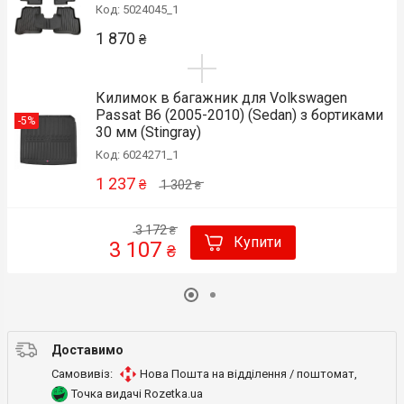
Код: 5024045_1
1 870
₴
Килимок в багажник для Volkswagen
Passat B6 (2005-2010) (Sedan) з бортиками
-5%
30 мм (Stingray)
Код: 6024271_1
1 237
₴
1 302
₴
3 172
₴
Купити
3 107
₴
Доставимо
Самовивіз:
Нова Пошта на відділення / поштомат
,
Точка видачі Rozetka.ua