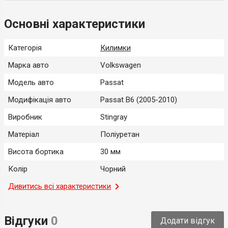
Основні характеристики
Категорія
Килимки
Марка авто
Volkswagen
Модель авто
Passat
Модифікація авто
Passat B6 (2005-2010)
Виробник
Stingray
Матеріал
Поліуретан
Висота бортика
30 мм
Колір
Чорний
Місце застосування
Дивитись всі характеристики
Салон
Тип
Модельний
Відгуки
0
Додати відгук
Країна-виробник
Україна