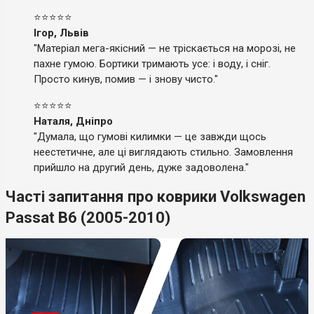
⭐⭐⭐⭐⭐
Ігор, Львів
"Матеріал мега-якісний — не тріскається на морозі, не
пахне гумою. Бортики тримають усе: і воду, і сніг.
Просто кинув, помив — і знову чисто."
⭐⭐⭐⭐⭐
Наталя, Дніпро
"Думала, що гумові килимки — це завжди щось
неестетичне, але ці виглядають стильно. Замовлення
прийшло на другий день, дуже задоволена."
Часті запитання про коврики Volkswagen
Passat B6 (2005-2010)