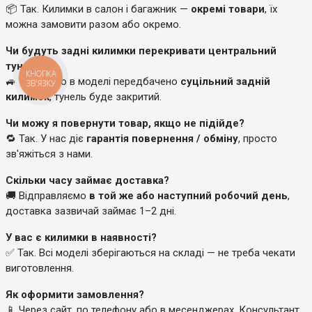
📦 Так. Килимки в салон і багажник —
окремі товари
, їх
можна замовити разом або окремо.
Чи будуть задні килимки перекривати центральний
тунель?
КНОПКА
🚙 Так, якщо в моделі передбачено
суцільний задній
ЗВ'ЯЗКУ
килимок
, тунель буде закритий.
Чи можу я повернути товар, якщо не підійде?
🔁 Так. У нас діє
гарантія повернення / обміну
, просто
зв'яжіться з нами.
Скільки часу займає доставка?
🚚 Відправляємо
в той же або наступний робочий день
,
доставка зазвичай займає 1–2 дні.
У вас є килимки в наявності?
✅ Так. Всі моделі зберігаються на складі — не треба чекати
виготовлення.
Як оформити замовлення?
📱 Через сайт, по телефону або в месенджерах. Консультант