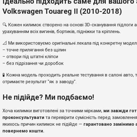
Ідеально підходить саме для вашого
Volkswagen Touareg II (2010-2018)
🔍 Кожен килимок створено на основі 3D-сканування підлоги а
урахуванням всіх вигинів, бортиків, підніжки та кріплень.
📐 Ми використовуємо оригінальні лекала під конкретну моде
– точне прилягання без щілин
– отвори під штатні кліпси
– без підрізання чи доробок
🧪 Кожна модель проходить реальне тестування в салоні авто, 
отримаєте результат "як з заводу".
Не підійде? Ми подбаємо!
Хоча килимки виготовлені за точними мірками,
ми завжди гот
проконсультувати
та перевірити сумісність перед замовленн
якихось причин килимок не підійде —
гарантовано замінимо 
повернемо кошти.