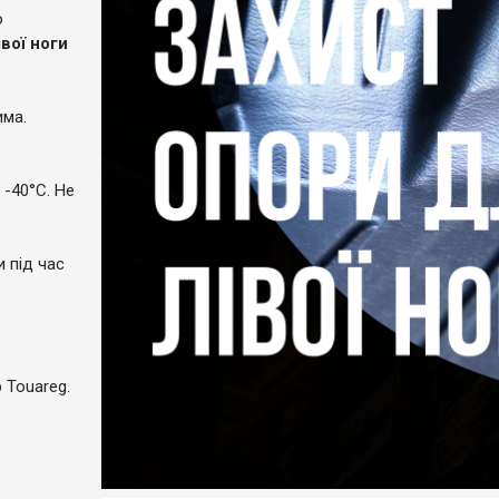
ю
вої ноги
има.
 -40°C. Не
и під час
 Touareg.