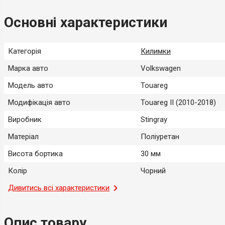
Основні характеристики
Категорія
Килимки
Марка авто
Volkswagen
Модель авто
Touareg
Модифікація авто
Touareg II (2010-2018)
Виробник
Stingray
Матеріал
Поліуретан
Висота бортика
30 мм
Колір
Чорний
Місце застосування
Дивитись всі характеристики
Салон
Тип
Модельний
Опис товару
Країна-виробник
Україна