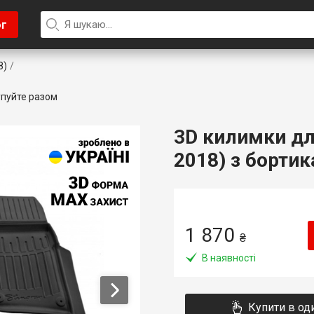
ог
8)
пуйте разом
3D килимки для
2018) з бортик
1 870
₴
В наявності
Купити в од