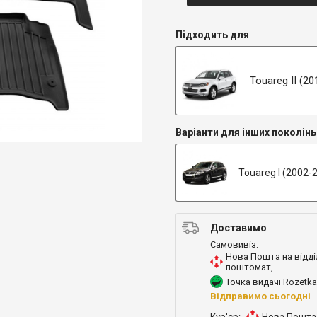
Підходить для
Touareg II (2
Варіанти для інших поколінь
Touareg I (2002-
Доставимо
Самовивіз:
Нова Пошта на відді
поштомат
,
Точка видачі Rozetka
Відправимо сьогодні
Кур'єр:
Нова Пошта 