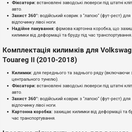
Фіксатори:
встановлені заводські люверси під штатні клі
авто.
Захист 360°:
водійський коврик з "лапою" (фут-рест) для
відпочинку лівої ноги.
Надійне пакування:
фірмова картонна коробка, що захи
килимки від деформації та бруду під час транспортування.
Комплектація килимків для Volkswag
Touareg II (2010-2018)
Килимки:
для переднього та заднього ряду (включаючи 
центрального тунелю).
Фіксатори:
встановлені заводські люверси під штатні клі
авто.
Захист 360°:
водійський коврик з "лапою" (фут-рест) для
відпочинку лівої ноги.
Картонна коробка:
захищає килимки від деформації та б
час транспортування.