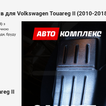
 для Volkswagen Touareg II (2010-201
8)
з
точною
ди, бруду
reg II