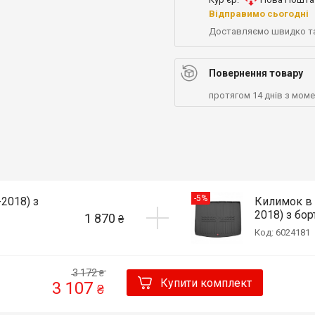
Відправимо сьогодні
Доставляємо швидко т
Повернення товару
протягом 14 днів з мом
-5%
-2018) з
Килимок в 
2018) з бор
1 870
₴
Код: 6024181
3 172
₴
Купити комплект
3 107
₴