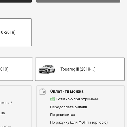
010-2018)
2010)
Touareg iiI (2018-...)
Оплатити можна
Готівкою при отриманні
лення /
Передоплата онлайн
.ua
По реквізитах
По рахунку (для ФОП та юр. осіб)
кур’єр