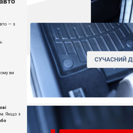
 авто
вто — з
ль:
тому ви
ові
ям. Якщо з
або