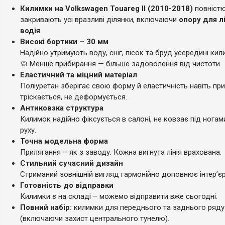
Килимки на Volkswagen Touareg II (2010-2018)
повніст
закривають усі вразливі ділянки, включаючи
опору для лі
водія
.
Високі бортики – 30 мм
Надійно утримують воду, сніг, пісок та бруд усередині кил
🧼 Менше прибирання — більше задоволення від чистоти.
Еластичний та міцний матеріал
Поліуретан зберігає свою форму й еластичність навіть при
тріскається, не деформується.
Антиковзка структура
Килимок надійно фіксується в салоні, не ковзає під ногам
руху.
Точна модельна форма
Прилягання – як з заводу. Кожна вигнута лінія врахована.
Стильний сучасний дизайн
Стриманий зовнішній вигляд гармонійно доповнює інтер’єр
Готовність до відправки
Килимки є на складі – можемо відправити вже сьогодні.
Повний набір:
килимки для переднього та заднього ряду
(включаючи захист центрального тунелю).