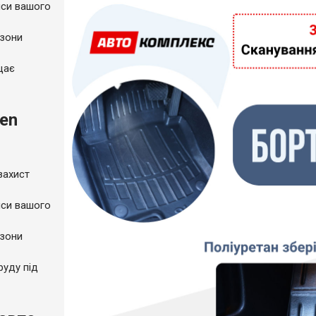
пси вашого
 зони
щає
en
захист
пси вашого
 зони
руду під