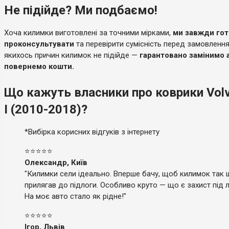
Не підійде? Ми подбаємо!
Хоча килимки виготовлені за точними мірками,
ми завжди гот
проконсультувати
та перевірити сумісність перед замовленн
якихось причин килимок не підійде —
гарантовано замінимо 
повернемо кошти.
Що кажуть власники про коврики Vol
I (2010-2018)?
*Вибірка корисних відгуків з інтернету
⭐⭐⭐⭐⭐
Олександр, Київ
"Килимки сели ідеально. Вперше бачу, щоб килимок так 
прилягав до підлоги. Особливо круто — що є захист під лі
На моє авто стало як рідне!"
⭐⭐⭐⭐⭐
Ігор, Львів