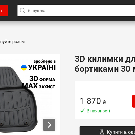
ог
пуйте разом
3D килимки для
бортиками 30 м
1 870
₴
В наявності
Купити в од