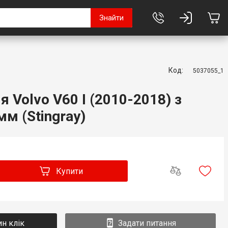
Знайти
Код:
5037055_1
 Volvo V60 I (2010-2018) з
м (Stingray)
Купити
ин клік
Задати питання