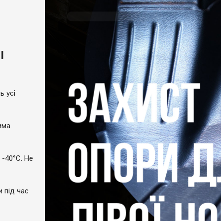
I
ь усі
има.
 -40°C. Не
и під час