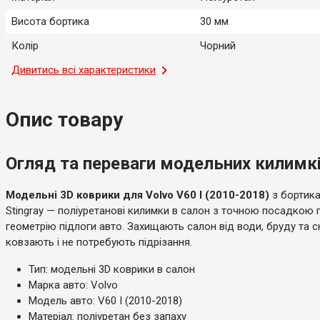
Висота бортика
30 мм
Колір
Чорний
Місце застосування
Дивитись всі характеристики
Салон
Тип
Модельний
Опис товару
Країна-виробник
Україна
Огляд та переваги модельних килимків
Модельні 3D коврики для Volvo V60 I (2010-2018)
з бортика
Stingray — поліуретанові килимки в салон з точною посадкою 
геометрію підлоги авто. Захищають салон від води, бруду та сн
ковзають і не потребують підрізання.
Тип: модельні 3D коврики в салон
Марка авто: Volvo
Модель авто: V60 I (2010-2018)
Матеріал: поліуретан без запаху