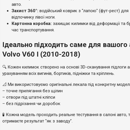
авто.
Захист 360°:
водійський коврик з "лапою" (фут-рест) для
відпочинку лівої ноги.
Картонна коробка:
захищає килимки від деформації та б
час транспортування.
Ідеально підходить саме для вашого
Volvo V60 I (2010-2018)
🔍 Кожен килимок створено на основі 3D-сканування підлоги а
урахуванням всіх вигинів, бортиків, підніжки та кріплень.
📐 Ми використовуємо оригінальні лекала під конкретну моде
– точне прилягання без щілин
– отвори під штатні кліпси
– без підрізання чи доробок
🧪 Кожна модель проходить реальне тестування в салоні авто, 
отримаєте результат "як з заводу".