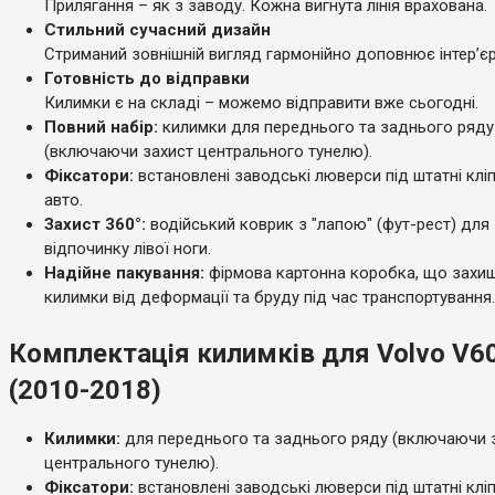
Прилягання – як з заводу. Кожна вигнута лінія врахована.
Стильний сучасний дизайн
Стриманий зовнішній вигляд гармонійно доповнює інтер’єр
Готовність до відправки
Килимки є на складі – можемо відправити вже сьогодні.
Повний набір:
килимки для переднього та заднього ряду
(включаючи захист центрального тунелю).
Фіксатори:
встановлені заводські люверси під штатні клі
авто.
Захист 360°:
водійський коврик з "лапою" (фут-рест) для
відпочинку лівої ноги.
Надійне пакування:
фірмова картонна коробка, що захи
килимки від деформації та бруду під час транспортування.
Комплектація килимків для Volvo V60
(2010-2018)
Килимки:
для переднього та заднього ряду (включаючи 
центрального тунелю).
Фіксатори:
встановлені заводські люверси під штатні клі