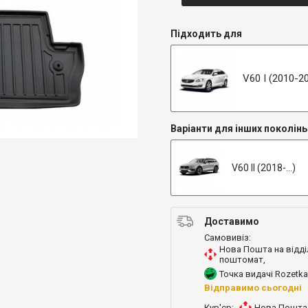
Підходить для
V60 I (2010-2
Варіанти для інших поколінь
V60 II (2018-…)
Доставимо
Самовивіз:
Нова Пошта на відді
поштомат
,
Точка видачі Rozetka
Відправимо сьогодні
Кур'єр:
Нова Пошта 