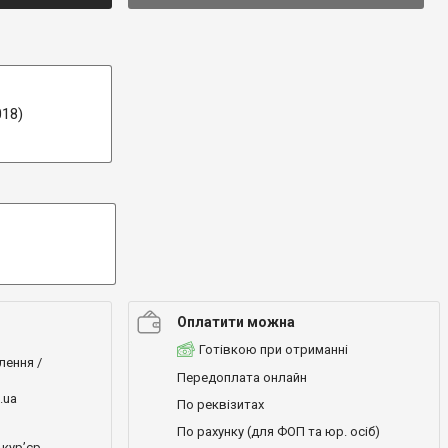
018)
Оплатити можна
Готівкою при отриманні
лення /
Передоплата онлайн
.ua
По реквізитах
По рахунку (для ФОП та юр. осіб)
кур’єр