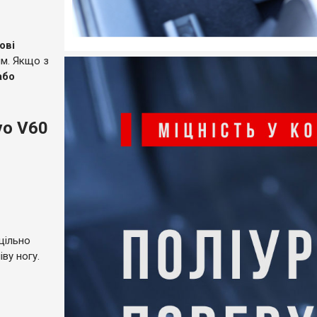
ові
ям. Якщо з
або
vo V60
щільно
ву ногу.