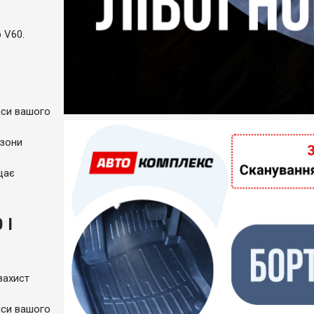
 V60.
пси вашого
 зони
щає
 I
захист
пси вашого