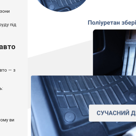
 зони
руду під
 авто
вто — з
ль:
тому ви