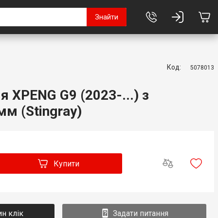
Знайти
Код:
5078013
 XPENG G9 (2023-...) з
м (Stingray)
Купити
ин клік
Задати питання