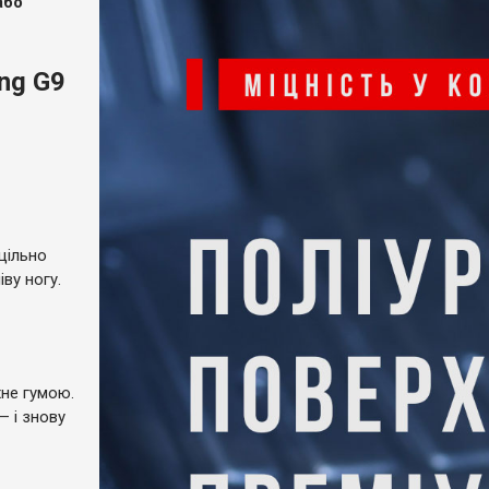
або
ng G9
щільно
ву ногу.
хне гумою.
— і знову