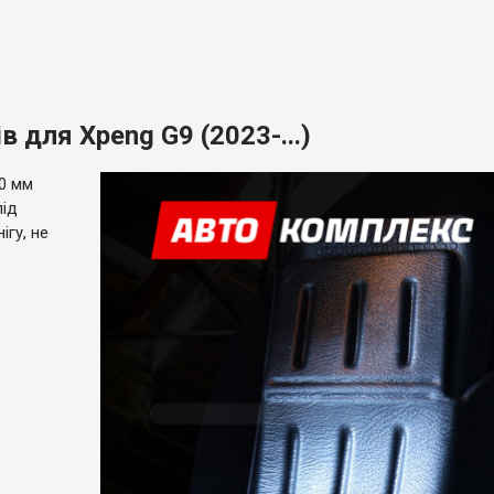
 для Xpeng G9 (2023-...)
0 мм
під
ігу, не