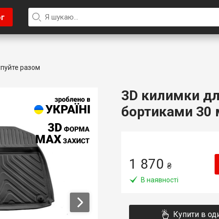
ог
пуйте разом
3D килимки для
бортиками 30 м
1 870
₴
В наявності
Купити в од