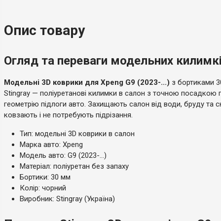
Тип
Модельний
Опис товару
Країна-виробник
Україна
Огляд та переваги модельних килимків
Модельні 3D коврики для Xpeng G9 (2023-...)
з бортиками 3
Stingray — поліуретанові килимки в салон з точною посадкою 
геометрію підлоги авто. Захищають салон від води, бруду та сн
ковзають і не потребують підрізання.
Тип: модельні 3D коврики в салон
Марка авто: Xpeng
Модель авто: G9 (2023-...)
Матеріал: поліуретан без запаху
Бортики: 30 мм
Колір: чорний
Виробник: Stingray (Україна)