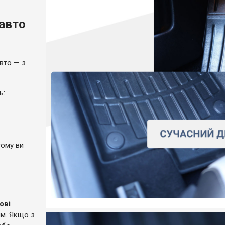
 авто
вто — з
ль:
тому ви
ові
ям. Якщо з