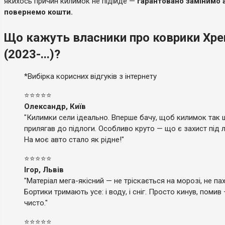
якихось причин килимок не підійде —
гарантовано замінимо 
повернемо кошти.
Що кажуть власники про коврики Xpe
(2023-...)?
*Вибірка корисних відгуків з інтернету
⭐⭐⭐⭐⭐
Олександр, Київ
"Килимки сели ідеально. Вперше бачу, щоб килимок так 
прилягав до підлоги. Особливо круто — що є захист під лі
На моє авто стало як рідне!"
⭐⭐⭐⭐⭐
Ігор, Львів
"Матеріал мега-якісний — не тріскається на морозі, не па
Бортики тримають усе: і воду, і сніг. Просто кинув, помив 
чисто."
⭐⭐⭐⭐⭐