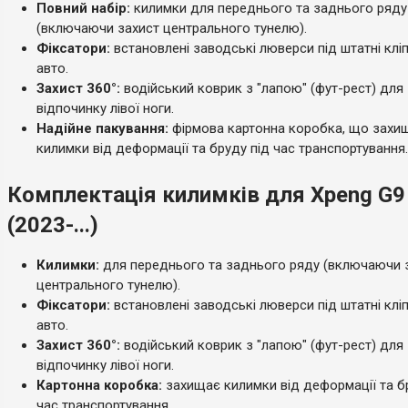
Повний набір:
килимки для переднього та заднього ряду
(включаючи захист центрального тунелю).
Фіксатори:
встановлені заводські люверси під штатні клі
авто.
Захист 360°:
водійський коврик з "лапою" (фут-рест) для
відпочинку лівої ноги.
Надійне пакування:
фірмова картонна коробка, що захи
килимки від деформації та бруду під час транспортування.
Комплектація килимків для Xpeng G9
(2023-...)
Килимки:
для переднього та заднього ряду (включаючи 
центрального тунелю).
Фіксатори:
встановлені заводські люверси під штатні клі
авто.
Захист 360°:
водійський коврик з "лапою" (фут-рест) для
відпочинку лівої ноги.
Картонна коробка:
захищає килимки від деформації та б
час транспортування.