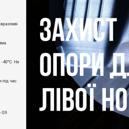
 вразливі
има.
 -40°C. Не
и під час
 G9.