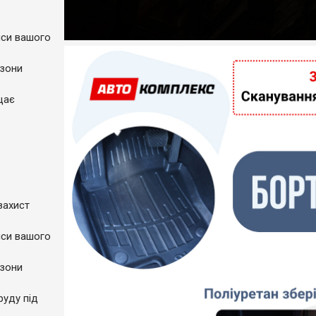
пси вашого
 зони
щає
захист
пси вашого
 зони
руду під