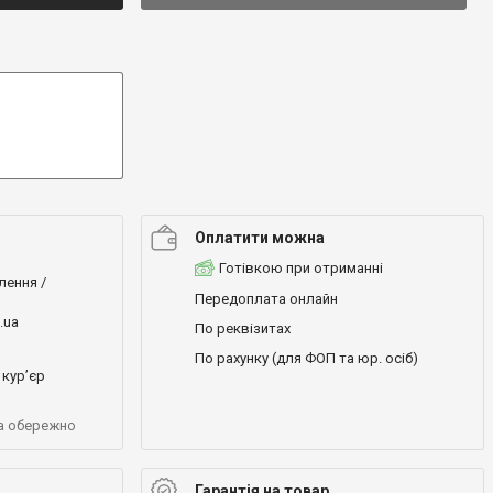
Оплатити можна
Готівкою при отриманні
лення /
Передоплата онлайн
.ua
По реквізитах
По рахунку (для ФОП та юр. осіб)
кур’єр
а обережно
Гарантія на товар