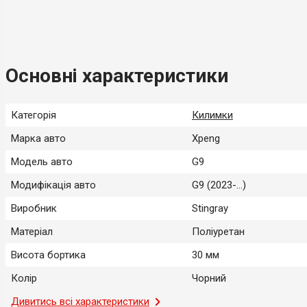
Основні характеристики
Категорія
Килимки
Марка авто
Xpeng
Модель авто
G9
Модифікація авто
G9 (2023-...)
Виробник
Stingray
Матеріал
Поліуретан
Висота бортика
30 мм
Колір
Чорний
Місце застосування
Дивитись всі характеристики
Салон