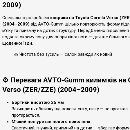
2009)
Спеціально розроблені
коврики на Toyota Corolla Verso (ZE
(2004–2009)
від AVTO-Gumm щільно повторюють форму підл
м’яку та приємну на дотик структуру. Передбачено підсилення 
водія та окрему зону для опори лівої ноги — для ще більшого
щоденної їзди.
🧽 Чистота без зусиль — салон завжди як новий
⚙️ Переваги AVTO-Gumm килимків на C
Verso (ZER/ZZE) (2004–2009)
Бортики висотою 25 мм
Захищають обшивку від вологи, снігу, піску — не протікає,
протирається.
М’який поліуретан нового покоління
Еластичний, гнучкий, приємний на дотик — зберігає форму 