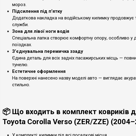
мороз.
Підсилення під п’ятку
Додаткова накладка на водійському килимку продовжує 
служби.
Зона для лівої ноги водія
Спеціальна лапка створює комфортну опору, особливо у д
поїздках.
З’єднувальна перемичка ззаду
Єдина деталь для всіх задніх пасажирських місць — повн
тунелю.
Естетичне оформлення
На поверхні нанесено назву моделі авто — виглядає акура
стильно.
📦 Що входить в комплект ковриків 
Toyota Corolla Verso (ZER/ZZE) (2004
У комплекті: килимки під всі посадкові місця