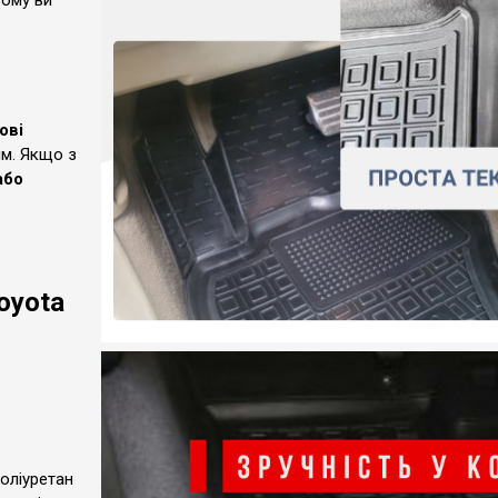
тому ви
ові
ям. Якщо з
або
oyota
поліуретан