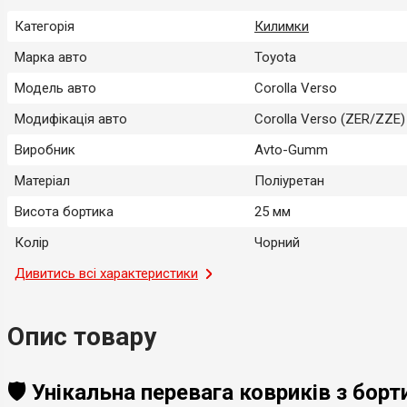
Категорія
Килимки
Марка авто
Toyota
Модель авто
Corolla Verso
Модифікація авто
Corolla Verso (ZER/ZZE)
Виробник
Avto-Gumm
Матеріал
Поліуретан
Висота бортика
25 мм
Колір
Чорний
Місце застосування
Дивитись всі характеристики
Салон
Тип
Модельний
Опис товару
Країна-виробник
Україна
🛡️ Унікальна перевага ковриків з бо