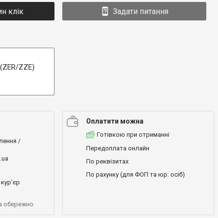
ин клік
Задати питання
 (ZER/ZZE)
Оплатити можна
Готівкою при отриманні
лення /
Передоплата онлайн
.ua
По реквізитах
По рахунку (для ФОП та юр. осіб)
кур’єр
а обережно