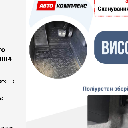
го
2004–
вто — з
ь: