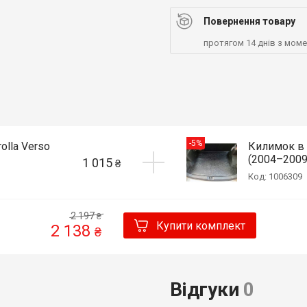
Повернення товару
протягом 14 днів з мом
-5%
olla Verso
Килимок в 
(2004–2009
1 015
₴
Код: 1006309
2 197
₴
Купити комплект
2 138
₴
Відгуки
0