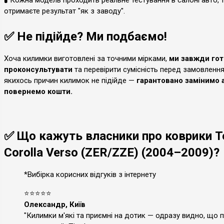
🧪 Кожна модель проходить реальне тестування в салоні авто, 
отримаєте результат "як з заводу".
✅ Не підійде? Ми подбаємо!
Хоча килимки виготовлені за точними мірками,
ми завжди гот
проконсультувати
та перевірити сумісність перед замовленн
якихось причин килимок не підійде —
гарантовано замінимо 
повернемо кошти.
✅ Що кажуть власники про коврики T
Corolla Verso (ZER/ZZE) (2004–2009)?
*Вибірка корисних відгуків з інтернету
⭐⭐⭐⭐⭐
Олександр, Київ
"Килимки м'які та приємні на дотик — одразу видно, що 