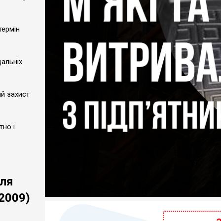
термін
альніх
ий захист
тно і
для
–2009)