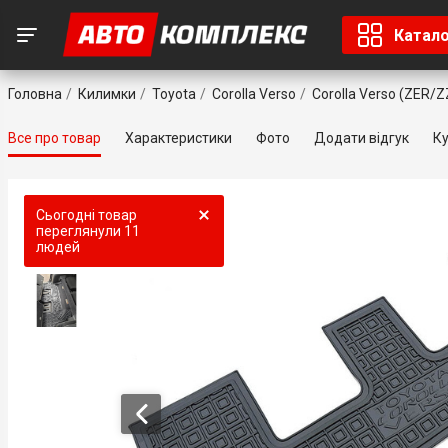
Катал
Головна
Килимки
Toyota
Corolla Verso
Corolla Verso (ZER/
Все про товар
Характеристики
Фото
Додати відгук
Ку
Сьогодні товар
переглянули
11
людей