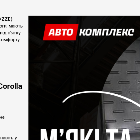
R/ZZE)
оги, мають
під п’ятку
 комфорту
orolla
 не
навіть у