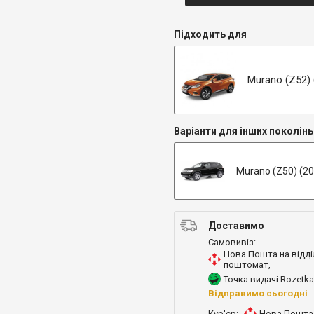
Підходить для
Murano (Z52) (
Варіанти для інших поколінь
Murano (Z50) (2
Доставимо
Самовивіз:
Нова Пошта на відді
поштомат
,
Точка видачі Rozetka
Відправимо сьогодні
Кур'єр:
Нова Пошта 