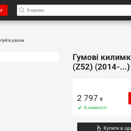
ог
пуйте разом
Гумові килимк
(Z52) (2014-...
2 797
₴
В наявності
Купити в од