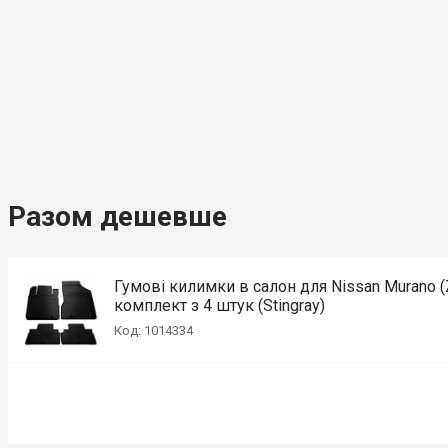
Разом дешевше
Гумові килимки в салон для Nissan Murano (Z5
комплект з 4 штук (Stingray)
Код: 1014334