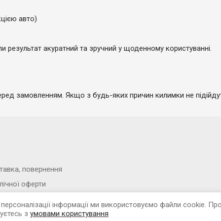
кцією авто)
и результат акуратний та зручний у щоденному користуванні.
перед замовленням. Якщо з будь-яких причин килимки не підійд
тавка, повернення
лічної оферти
нфіденційності
персоналізації інформації ми використовуємо файли cookie. П
жуєтесь з
ія
умовами користування