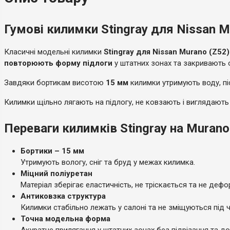
Гумові килимки Stingray для Nissan Mu
Класичні модельні килимки
Stingray для Nissan Murano (Z52) 
повторюють форму підлоги
у штатних зонах та закривають о
Завдяки бортикам висотою
15 мм
килимки утримують воду, пі
Килимки щільно лягають на підлогу, не ковзають і виглядають
Переваги килимків Stingray на Murano (
Бортики – 15 мм
Утримують вологу, сніг та бруд у межах килимка.
Міцний поліуретан
Матеріал зберігає еластичність, не тріскається та не деф
Антиковзка структура
Килимки стабільно лежать у салоні та не зміщуються під ч
Точна модельна форма