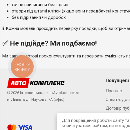
точне прилягання без щілин
отвори під штатні кліпси (якщо вони передбачені констру
без підрізання чи доробок
🧪 Кожна модель проходить перевірку посадки, щоб ви отримал
✅ Не підійде? Ми подбаємо!
Ми завжди готові проконсультувати та перевірити сумісність 
КНОПКА
ЗВ'ЯЗКУ
Покупцеві
Про нас
© 2026 Інтернет-магазин «Avtokompleks»
Оплата, дос
м. Львів, вул. Наукова, 7А (офіс)
Договір пуб
Політика ко
Для покращення роботи сайту та 
користуватися сайтом, ви погод
Адміністрац