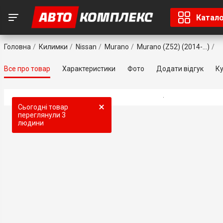
Катал
Головна
Килимки
Nissan
Murano
Murano (Z52) (2014-...)
Все про товар
Характеристики
Фото
Додати відгук
Ку
Сьогодні товар
переглянули
3
людини