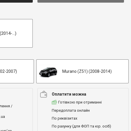
2014-...)
002-2007)
Murano (Z51) (2008-2014)
Оплатити можна
Готівкою при отриманні
лення /
Передоплата онлайн
.ua
По реквізитах
По рахунку (для ФОП та юр. осіб)
кур’єр