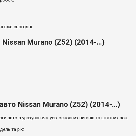
оробок.
ні вже сьогодні.
issan Murano (Z52) (2014-...)
вто Nissan Murano (Z52) (2014-...)
ги авто з урахуванням усіх основних вигинів та штатних зон.
ель та рік: