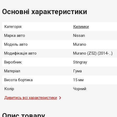
Основні характеристики
Категорія
Килимки
Марка авто
Nissan
Модель авто
Murano
Модифікація авто
Murano (Z52) (2014-...)
Виробник
Stingray
Матеріал
Гума
Висота бортика
15 мм
Колір
Чорний
Місце застосування
Дивитись всі характеристики
Салон
Тип
Модельний
Опис товару
Країна-виробник
Україна