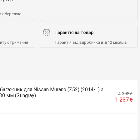
а обережно
Гарантія на товар
енту отримання
Гарантія від виробника від 12 місяців
агажник для Nissan Murano (Z52) (2014-...) з
1 302
₴
0 мм (Stingray)
1 237
₴