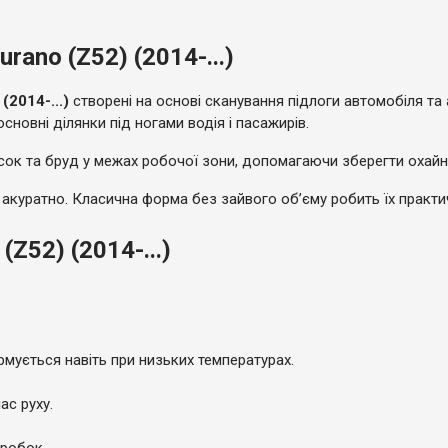
rano (Z52) (2014-...)
(2014-...)
створені на основі сканування підлоги автомобіля та
сновні ділянки під ногами водія і пасажирів.
сок та бруд у межах робочої зони, допомагаючи зберегти охайни
 акуратно. Класична форма без зайвого обʼєму робить їх практи
Z52) (2014-...)
ормується навіть при низьких температурах.
ас руху.