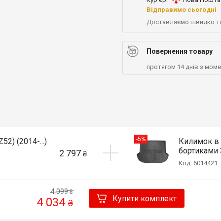
Відправимо сьогодні
Доставляємо швидко т
Повернення товару
протягом 14 днів з мом
-5%
2) (2014-...)
Килимок в б
бортиками 3
2 797
₴
Код: 6014421
4 099
₴
Купити комплект
4 034
₴