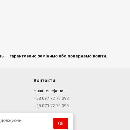
уть —
гарантовано замінимо або повернемо кошти
.
Контакти
Наші телефони
+38 097 72 73 098
+38 073 72 73 098
Чат з нами
родовжуючи
Ok
Viber