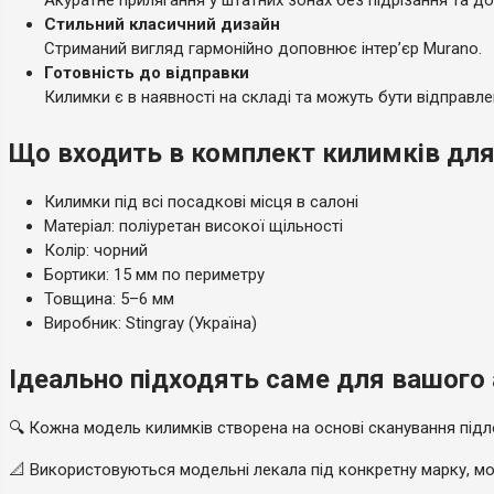
Акуратне прилягання у штатних зонах без підрізання та д
Стильний класичний дизайн
Стриманий вигляд гармонійно доповнює інтерʼєр Murano.
Готовність до відправки
Килимки є в наявності на складі та можуть бути відправле
Що входить в комплект килимків для N
Килимки під всі посадкові місця в салоні
Матеріал: поліуретан високої щільності
Колір: чорний
Бортики: 15 мм по периметру
Товщина: 5–6 мм
Виробник: Stingray (Україна)
Ідеально підходять саме для вашого а
🔍 Кожна модель килимків створена на основі сканування підло
📐 Використовуються модельні лекала під конкретну марку, мод