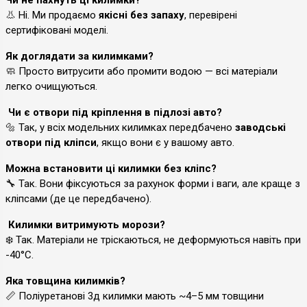
👃 Ні. Ми продаємо
якісні без запаху
, перевірені
сертифіковані моделі.
Як доглядати за килимками?
🧼 Просто витрусити або промити водою — всі матеріали
легко очищуються.
Чи є отвори під кріплення в підлозі авто?
🔩 Так, у всіх модельних килимках передбачено
заводські
отвори під кліпси
, якщо вони є у вашому авто.
Можна встановити ці килимки без кліпс?
🔧 Так. Вони фіксуються за рахунок форми і ваги, але краще з
кліпсами (де це передбачено).
Килимки витримують морози?
❄️ Так. Матеріали не тріскаються, не деформуються навіть при
-40°C.
Яка товщина килимків?
📏 Поліуретанові 3д килимки мають ~4–5 мм товщини