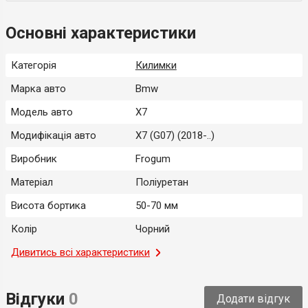
Основні характеристики
Категорія
Килимки
Марка авто
Bmw
Модель авто
X7
Модифікація авто
X7 (G07) (2018-..)
Виробник
Frogum
Матеріал
Поліуретан
Висота бортика
50-70 мм
Колір
Чорний
Місце застосування
Дивитись всі характеристики
Салон
Тип
Модельний
Відгуки
0
Додати відгук
Країна-виробник
Польща