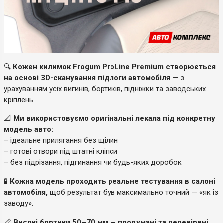
🔍
Кожен килимок Frogum ProLine Premium створюється
на основі 3D-сканування підлоги автомобіля
— з
урахуванням усіх вигинів, бортиків, підніжки та заводських
кріплень.
📐
Ми використовуємо оригінальні лекала під конкретну
модель авто:
– ідеальне прилягання без щілин
– готові отвори під штатні кліпси
– без підрізання, підгинання чи будь-яких доробок
🧪
Кожна модель проходить реальне тестування в салоні
автомобіля,
щоб результат був максимально точний — «як із
заводу».
📏
Високі бортики 50–70 мм — продумані та перевірені