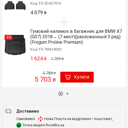
Код: FG 3D427914
4 079
₴
Гумовий килимок в багажник для BMW X7
(G07) 2018→ (7 мест)(разложенный 3 ряд)
-5%
(Frogum Proline Premium)
Код: FG TM414020
1 624
₴
1 709
₴
5 788
₴
Купити
5 703
₴
Доставимо
Самовивіз:
Нова Пошта на відділення / поштомат
,
Точка видачі Rozetka.ua