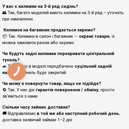
У вас є килимки на 3-й ряд сидінь?
👥 Так, багато моделей мають килимки на 3-й ряд – уточніть
при замовленні.
Килимок на багажник продається окремо?
📦 Так. Килимки в салон і багажник —
окремі товари
, їх
можна замовити разом або окремо.
Чи будуть задні килимки перекривати центральний
тунель?
🚙 Так, якщо в моделі передбачено
суцільний задній
килимок
, тунель буде закритий.
Чи можу я повернути товар, якщо не підійде?
🔁 Так. У нас діє
гарантія повернення / обміну
, просто
зв'яжіться з нами.
Скільки часу займає доставка?
🚚 Відправляємо
в той же або наступний робочий день
,
доставка зазвичай займає 1–2 дні.