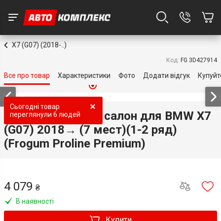
X7 (G07) (2018-..)
Код:
FG 3D427914
Все про товар
Характеристики
Фото
Додати відгук
Купуйт
Сьогодні товар
Гумові коврики в салон для BMW X7
переглянули
6 людей
(G07) 2018→ (7 мест)(1-2 ряд)
(Frogum Proline Premium)
4 079
₴
В наявності
Купити