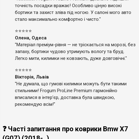
точність посадки вражає! Особливо ціную високі
бортики та захист зліва під ногою. У салоні мого авто
стало максимально комфортно і чисто."
⭐⭐⭐⭐⭐
Олена, Одеса
"Матеріал преміум-рівня — не тріскається на морозі, без
запаху, бортики чудово утримують вологу та бруд.
Легко мити, килимки не ковзають, дуже довговічні."
⭐⭐⭐⭐⭐
Вікторія, Львів
"Не думала, що гумові килимки можуть бути такими
стильними! Frogum ProLine Premium гармонійно
вписалися в інтер’єр, доставка була швидкою,
рекомендую всім!"
❓ Часті запитання про коврики Bmw X7
(G07) (2018-..)