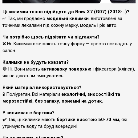
Ці килимки точно підійдуть до Bmw X7 (G07) (2018-..)?
✅ Так, ми продаємо
модельні килимки
, виготовлені за
точними лекалами під кожну марку, модель і рік авто.
Чи потрібно щось підрізати чи підганяти?
❌ Ні. Килимки вже мають точну форму — просто покладіть у
салон.
Килимки не будуть ковзати?
🛑 Ні. Вони мають
антиковзку поверхню
і фіксатори (кліпси),
які не дають їм зміщуватись.
Який матеріал використовується?
🧪 Поліуретан. Всі матеріали
екологічні, зносостійкі та
морозостійкі, без запаху, приємні на дотик.
У килимках є бортики?
✔️ Так, ці килимки мають
бортики висотою 50-70 мм
, які
утримують воду та бруд всередині.
Чи не пахнуть ці килимки?