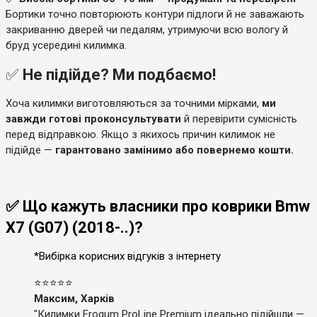
Бортики точно повторюють контури підлоги й не заважають
закриванню дверей чи педалям, утримуючи всю вологу й
бруд усередині килимка.
✅
Не підійде? Ми подбаємо!
Хоча килимки виготовляються за точними мірками,
ми
завжди готові проконсультувати
й перевірити сумісність
перед відправкою. Якщо з якихось причин килимок не
підійде —
гарантовано замінимо або повернемо кошти.
✅ Що кажуть власники про коврики Bmw
X7 (G07) (2018-..)?
*Вибірка корисних відгуків з інтернету
⭐⭐⭐⭐⭐
Максим, Харків
"Килимки Frogum ProLine Premium ідеально підійшли —