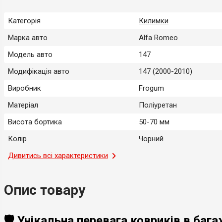
Категорія
Килимки
Марка авто
Alfa Romeo
Модель авто
147
Модифікація авто
147 (2000-2010)
Виробник
Frogum
Матеріал
Поліуретан
Висота бортика
50-70 мм
Колір
Чорний
Місце застосування
Дивитись всі характеристики
Багажник
Тип
Модельний
Опис товару
Країна-виробник
Польща
🛡️ Унікальна перевага ковриків в ба