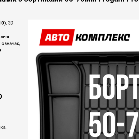
10)
, 3D
ливі
е означає,
у
D
ка,