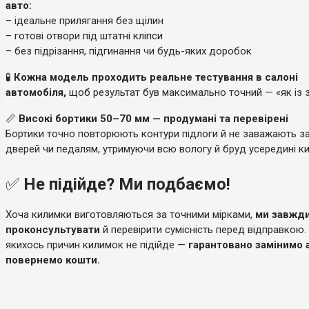
авто:
– ідеальне прилягання без щілин
– готові отвори під штатні кліпси
– без підрізання, підгинання чи будь-яких доробок
🧪
Кожна модель проходить реальне тестування в салоні
автомобіля,
щоб результат був максимально точний — «як із 
📏
Високі бортики 50–70 мм — продумані та перевірені
Бортики точно повторюють контури підлоги й не заважають 
дверей чи педалям, утримуючи всю вологу й бруд усередині к
✅
Не підійде? Ми подбаємо!
Хоча килимки виготовляються за точними мірками,
ми завжди
проконсультувати
й перевірити сумісність перед відправкою.
якихось причин килимок не підійде —
гарантовано замінимо 
повернемо кошти.