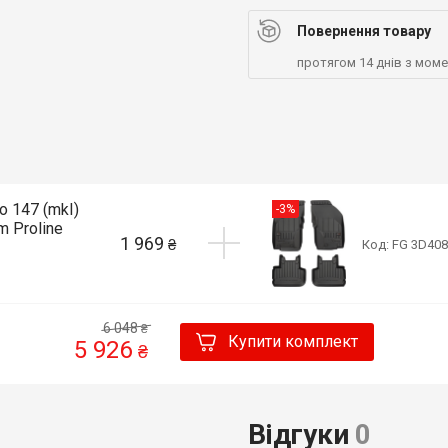
Повернення товару
протягом 14 днів з мом
 147 (mkI)
-3%
m Proline
1 969
₴
Код: FG 3D40
6 048
₴
Купити комплект
5 926
₴
Відгуки
0