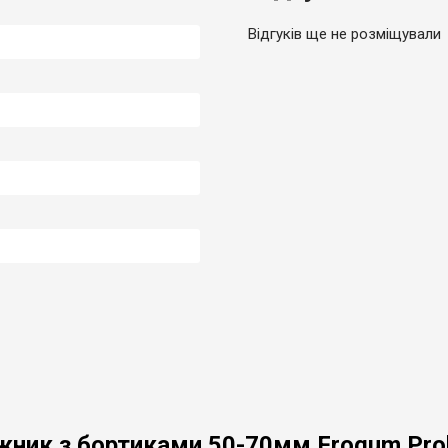
Відгуків ще не розміщували
гажник з бортиками 50-70мм Frogum Pro