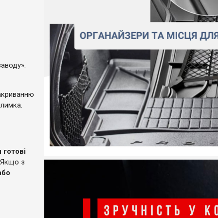
заводу».
закриванню
илимка.
 готові
 Якщо з
або