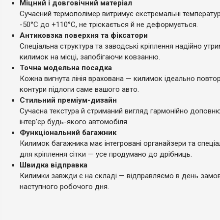
Міцний і довговічний матеріал
Сучасний термополімер витримує екстремальні температур
-50°C до +110°C, не тріскається й не деформується.
Антиковзка поверхня та фіксатори
Спеціальна структура та заводські кріплення надійно утр
килимок на місці, запобігаючи ковзанню.
Точна модельна посадка
Кожна вигнута лінія врахована — килимок ідеально повто
контури підлоги саме вашого авто.
Стильний преміум-дизайн
Сучасна текстура й стриманий вигляд гармонійно доповн
інтер’єр будь-якого автомобіля.
Функціональний багажник
Килимок багажника має інтегровані органайзери та спеціа
для кріплення сітки — усе продумано до дрібниць.
Швидка відправка
Килимки завжди є на складі — відправляємо в день замо
наступного робочого дня.