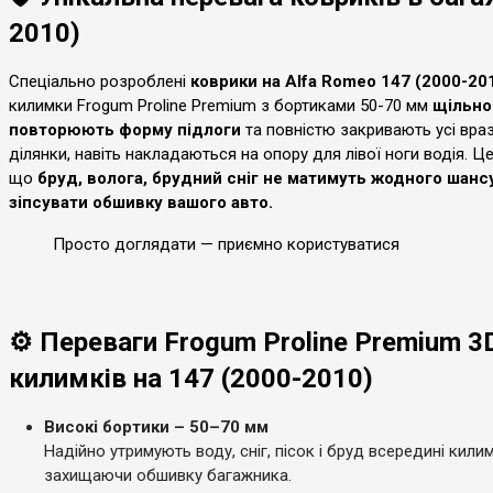
2010)
Спеціально розроблені
коврики на Alfa Romeo 147 (2000-20
килимки Frogum Proline Premium з бортиками 50-70 мм
щільно
повторюють форму підлоги
та повністю закривають усі враз
ділянки, навіть накладаються на опору для лівої ноги водія. Ц
що
бруд, волога, брудний сніг не матимуть жодного шанс
зіпсувати обшивку вашого авто.
Просто доглядати — приємно користуватися
⚙️ Переваги Frogum Proline Premium 3
килимків на 147 (2000-2010)
Високі бортики – 50–70 мм
Надійно утримують воду, сніг, пісок і бруд всередині килим
захищаючи обшивку багажника.