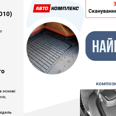
010)
тю
го
а основі
нів,
модель