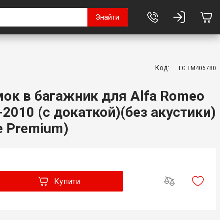
Знайти
Код:
FG TM406780
ок в багажник для Alfa Romeo
-2010 (с докаткой)(без акустики)
e Premium)
Купити