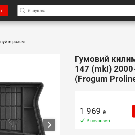
ог
пуйте разом
Гумовий килим
147 (mkI) 2000
(Frogum Prolin
1 969
₴
В наявності