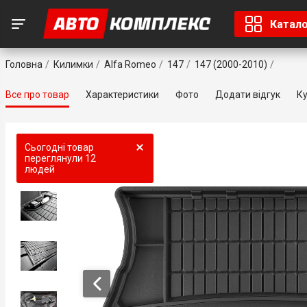
Катал
Головна
Килимки
Alfa Romeo
147
147 (2000-2010)
Все про товар
Характеристики
Фото
Додати відгук
Ку
Сьогодні товар
переглянули
12
людей