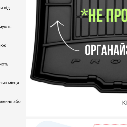
и від
имують
рює
юють
льні місця
влення або