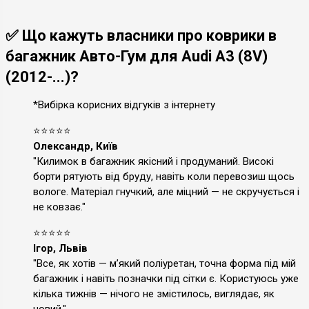
✅ Що кажуть власники про коврики в
багажник Авто-Гум для Audi A3 (8V)
(2012-...)?
*Вибірка корисних відгуків з інтернету
⭐⭐⭐⭐⭐
Олександр, Київ
"Килимок в багажник якісний і продуманий. Високі
борти рятують від бруду, навіть коли перевозиш щось
вологе. Матеріал гнучкий, але міцний — не скручується і
не ковзає."
⭐⭐⭐⭐⭐
Ігор, Львів
"Все, як хотів — м’який поліуретан, точна форма під мій
багажник і навіть позначки під сітки є. Користуюсь уже
кілька тижнів — нічого не змістилось, виглядає, як
новий."