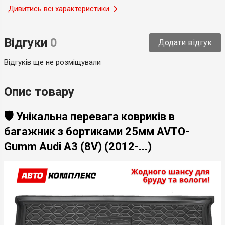
Місце застосування
Дивитись всі характеристики
Багажник
Тип
Модельний
Відгуки
0
Додати відгук
Країна-виробник
Україна
Відгуків ще не розміщували
Опис товару
🛡️ Унікальна перевага ковриків в
багажник з бортиками 25мм AVTO-
Gumm Audi A3 (8V) (2012-...)