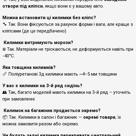
отвори під кліпси
, якщо вони є у вашому авто.
Можна встановити ці килимки без кліпс?
🔧 Так. Вони фіксуються за рахунок форми і ваги, але краще з
кліпсами (де це передбачено).
Килимки витримують морози?
❄️ Так. Матеріали не тріскаються, не деформуються навіть при
-40°C.
Яка товщина килимків?
📏 Поліуретанові 3д килимки мають ~4–5 мм товщини
У вас є килимки на 3-й ряд сидінь?
👥 Так, багато моделей мають килимки на 3-й ряд – уточніть
при замовленні.
Килимок на багажник продається окремо?
📦 Так. Килимки в салон і багажник —
окремі товари
, їх
можна замовити разом або окремо.
Чи будуть задні килимки перекривати центральний