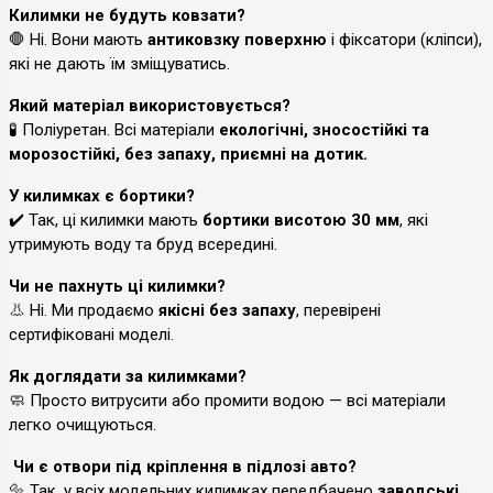
Килимки не будуть ковзати?
🛑 Ні. Вони мають
антиковзку поверхню
і фіксатори (кліпси),
які не дають їм зміщуватись.
Який матеріал використовується?
🧪 Поліуретан. Всі матеріали
екологічні, зносостійкі та
морозостійкі, без запаху, приємні на дотик.
У килимках є бортики?
✔️ Так, ці килимки мають
бортики висотою 30 мм
, які
утримують воду та бруд всередині.
Чи не пахнуть ці килимки?
👃 Ні. Ми продаємо
якісні без запаху
, перевірені
сертифіковані моделі.
Як доглядати за килимками?
🧼 Просто витрусити або промити водою — всі матеріали
легко очищуються.
Чи є отвори під кріплення в підлозі авто?
🔩 Так, у всіх модельних килимках передбачено
заводські