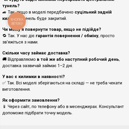
тунель?
🚙 Так, якщо в моделі передбачено
суцільний задній
килимок
, тунель буде закритий.
КНОПКА
ЗВ'ЯЗКУ
Чи можу я повернути товар, якщо не підійде?
🔁 Так. У нас діє
гарантія повернення / обміну
, просто
зв'яжіться з нами.
Скільки часу займає доставка?
🚚 Відправляємо
в той же або наступний робочий день
,
доставка зазвичай займає 1–2 дні.
У вас є килимки в наявності?
✅ Так. Всі моделі зберігаються на складі — не треба чекати
виготовлення.
Як оформити замовлення?
📱 Через сайт, по телефону або в месенджерах. Консультант
допоможе підібрати точну модель.