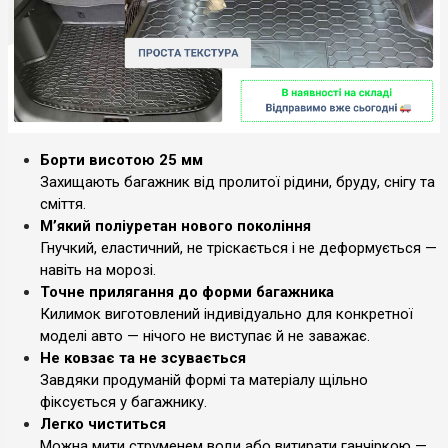
Борти висотою 25 мм
Захищають багажник від пролитої рідини, бруду, снігу та
сміття.
М’який поліуретан нового покоління
Гнучкий, еластичний, не тріскається і не деформується —
навіть на морозі.
Точне прилягання до форми багажника
Килимок виготовлений індивідуально для конкретної
моделі авто — нічого не виступає й не заважає.
Не ковзає та не зсувається
Завдяки продуманій формі та матеріалу щільно
фіксується у багажнику.
Легко чиститься
Можна мити струменем води або витирати ганчіркою —