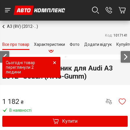
A3 (8V) (2012-...)
Код:
1017141
Все про товар
Характеристики
Фото
Додати відгук
Купуйт
Сьогодні товар
Килимок в багажник для Audi A3
переглянули
2
людини
2012- Sedan (Avto-Gumm)
1 182
₴
В наявності
Купити