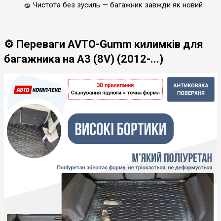
🧽 Чистота без зусиль — багажник завжди як новий
⚙️ Переваги AVTO-Gumm килимків для
багажника на A3 (8V) (2012-...)