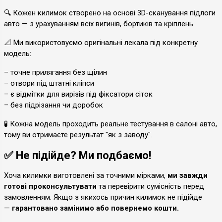
🔍 Кожен килимок створено на основі 3D-сканування підлоги
авто — з урахуванням всіх вигинів, бортиків та кріплень.
📐 Ми використовуємо оригінальні лекала під конкретну
модель:
– точне прилягання без щілин
– отвори під штатні кліпси
– є відмітки для вирізів під фіксатори сіток
– без підрізання чи доробок
🧪 Кожна модель проходить реальне тестування в салоні авто,
тому ви отримаєте результат "як з заводу".
✅ Не підійде? Ми подбаємо!
Хоча килимки виготовлені за точними мірками,
ми завжди
готові проконсультувати
та перевірити сумісність перед
замовленням. Якщо з якихось причин килимок не підійде
—
гарантовано замінимо або повернемо кошти.