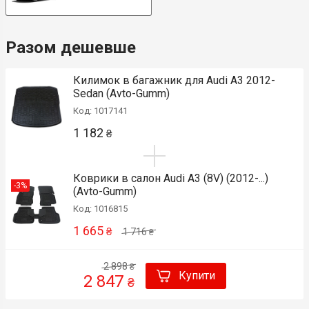
Разом дешевше
Килимок в багажник для Audi A3 2012-
Sedan (Avto-Gumm)
Код: 1017141
1 182
₴
Коврики в салон Audi A3 (8V) (2012-...)
-3%
(Avto-Gumm)
Код: 1016815
1 665
₴
1 716
₴
2 898
₴
Купити
2 847
₴