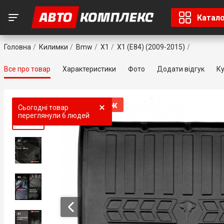
Катал
Головна
Килимки
Bmw
X1
X1 (E84) (2009-2015)
Все про товар
Характеристики
Фото
Додати відгук
Ку
Топ продаж
Топ продаж
Топ продаж
Топ продаж
Топ продаж
Сьогодні товар
переглянули
6 людей