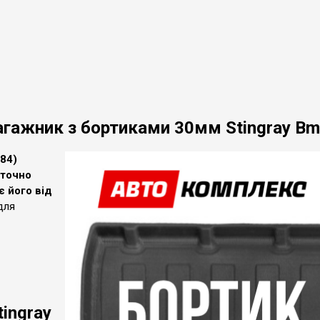
 багажник з бортиками 30мм Stingray Bm
84)
 точно
є його від
 для
tingray