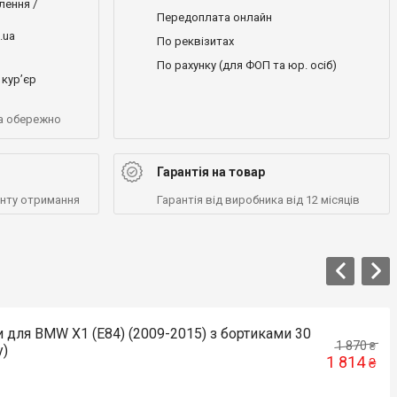
лення /
Передоплата онлайн
.ua
По реквізитах
По рахунку (для ФОП та юр. осіб)
кур’єр
а обережно
Гарантія на товар
енту отримання
Гарантія від виробника від 12 місяців
 для BMW X1 (E84) (2009-2015) з бортиками 30
1 870
₴
y)
1 814
₴