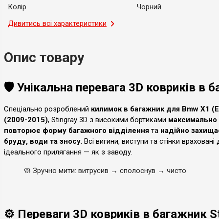
Колір
Чорний
Місце застосування
Дивитись всі характеристики
Багажник
Тип
Модельний
Опис товару
Країна-виробник
Україна
🛡️ Унікальна перевага 3D ковриків в
Спеціально розроблений
килимок в багажник для Bmw X1 (E
(2009-2015)
, Stingray 3D з високими бортиками
максимально
повторює форму багажного відділення
та
надійно захища
бруду, води та зносу
. Всі вигини, виступи та стінки враховані
ідеального прилягання — як з заводу.
🧼
Зручно мити: витрусив → сполоснув → чисто
⚙️ Переваги 3D ковриків в багажник S