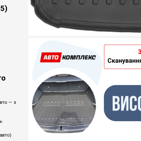
5)
го
вто — з
ь:
авто)