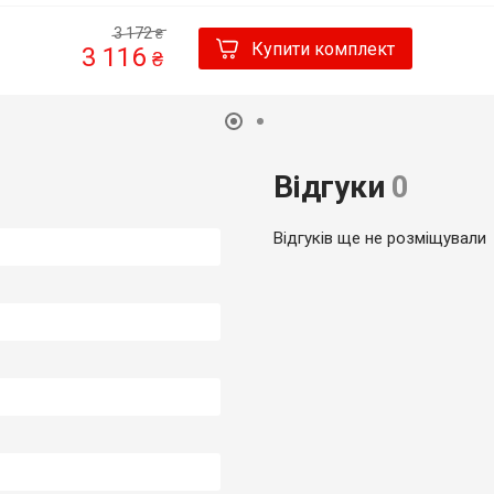
3 172
₴
Купити комплект
3 116
₴
Відгуки
0
Відгуків ще не розміщували