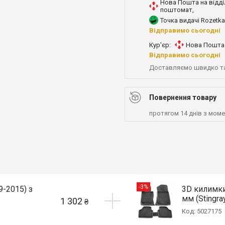
Нова Пошта на відді
поштомат
,
Точка видачі Rozetka
Відправимо сьогодні
Кур'єр:
Нова Пошта 
Відправимо сьогодні
Доставляємо швидко т
Повернення товару
протягом 14 днів з мом
-3%
-2015) з
3D килимки
мм (Stingra
1 302
₴
Код: 5027175