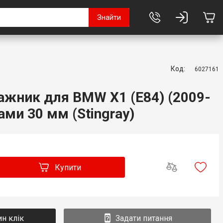
Знайти
Код:
6027161
ажник для BMW X1 (E84) (2009-
ами 30 мм (Stingray)
Купити
ин клік
Задати питання