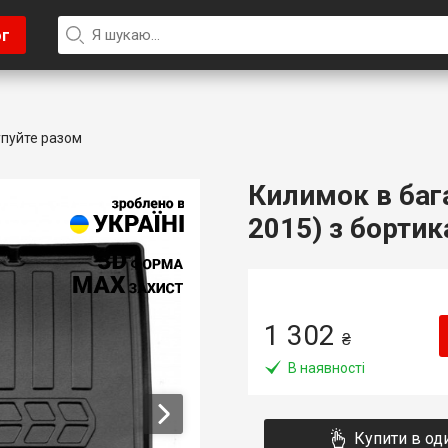
ог
пуйте разом
Килимок в баг
2015) з бортик
1 302
₴
В наявності
Купити в од