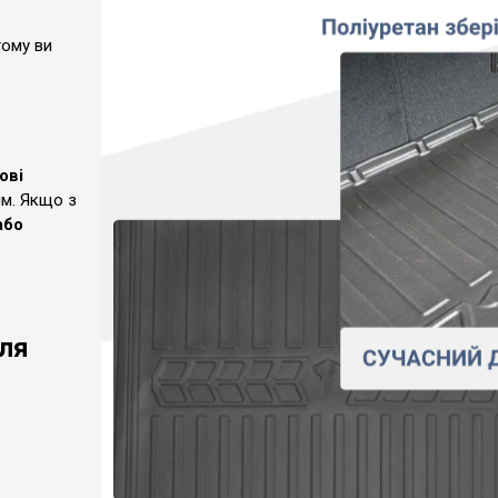
тому ви
ові
ям. Якщо з
або
для