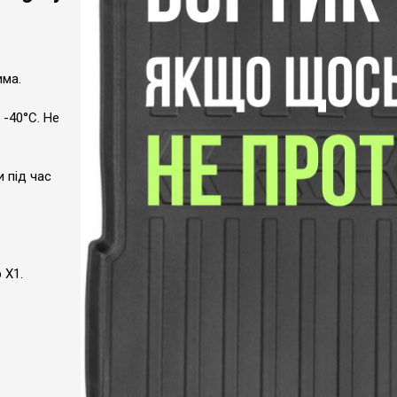
има.
 -40°C. Не
и під час
 X1.