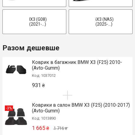
IX3 (G08)
iX3 (NA5)
(2021-...)
(2025-...)
Разом дешевше
Коврик в багажник BMW X3 (F25) 2010-
(Avto-Gumm)
Код: 1037012
931
₴
Коврики в салон BMW X3 (F25) (2010-2017)
-3%
(Avto-Gumm)
Код: 1013890
1 665
₴
1 716
₴