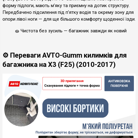
форму підлоги, мають м’яку та приємну на дотик структуру.
Передбачено підсилення під п’ятку водія та окрему зону для
опори лівої ноги — для ще більшого комфорту щоденної їзди.
🧽 Чистота без зусиль — багажник завжди як новий
⚙️ Переваги AVTO-Gumm килимків для
багажника на X3 (F25) (2010-2017)