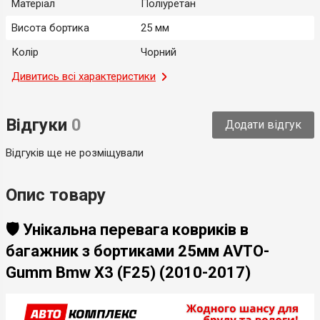
Матеріал
Поліуретан
Висота бортика
25 мм
Колір
Чорний
Місце застосування
Дивитись всі характеристики
Багажник
Тип
Модельний
Відгуки
0
Додати відгук
Країна-виробник
Україна
Відгуків ще не розміщували
Опис товару
🛡️ Унікальна перевага ковриків в
багажник з бортиками 25мм AVTO-
Gumm Bmw X3 (F25) (2010-2017)