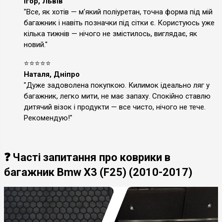
Ігор, Львів
"Все, як хотів — м’який поліуретан, точна форма під мій
багажник і навіть позначки під сітки є. Користуюсь уже
кілька тижнів — нічого не змістилось, виглядає, як
новий."
⭐⭐⭐⭐⭐
Наталя, Дніпро
"Дуже задоволена покупкою. Килимок ідеально ляг у
багажник, легко мити, не має запаху. Спокійно ставлю
дитячий візок і продукти — все чисто, нічого не тече.
Рекомендую!"
❓ Часті запитання про коврики в
багажник Bmw X3 (F25) (2010-2017)