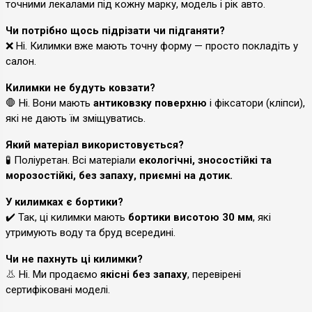
точними лекалами під кожну марку, модель і рік авто.
Чи потрібно щось підрізати чи підганяти?
❌ Ні. Килимки вже мають точну форму — просто покладіть у
салон.
Килимки не будуть ковзати?
🛑 Ні. Вони мають
антиковзку поверхню
і фіксатори (кліпси),
які не дають їм зміщуватись.
Який матеріал використовується?
🧪 Поліуретан. Всі матеріали
екологічні, зносостійкі та
морозостійкі, без запаху, приємні на дотик.
У килимках є бортики?
✔️ Так, ці килимки мають
бортики висотою 30 мм
, які
утримують воду та бруд всередині.
Чи не пахнуть ці килимки?
👃 Ні. Ми продаємо
якісні без запаху
, перевірені
сертифіковані моделі.