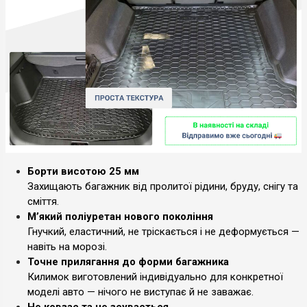
Борти висотою 25 мм
Захищають багажник від пролитої рідини, бруду, снігу та
сміття.
М’який поліуретан нового покоління
Гнучкий, еластичний, не тріскається і не деформується —
навіть на морозі.
Точне прилягання до форми багажника
Килимок виготовлений індивідуально для конкретної
моделі авто — нічого не виступає й не заважає.
Не ковзає та не зсувається