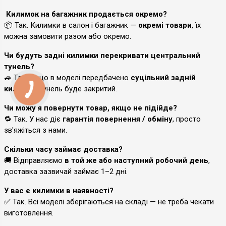
Килимок на багажник продається окремо?
📦 Так. Килимки в салон і багажник —
окремі товари
, їх
можна замовити разом або окремо.
Чи будуть задні килимки перекривати центральний
тунель?
🚙 Так, якщо в моделі передбачено
суцільний задній
килимок
, тунель буде закритий.
Чи можу я повернути товар, якщо не підійде?
🔁 Так. У нас діє
гарантія повернення / обміну
, просто
зв'яжіться з нами.
Скільки часу займає доставка?
🚚 Відправляємо
в той же або наступний робочий день
,
доставка зазвичай займає 1–2 дні.
У вас є килимки в наявності?
✅ Так. Всі моделі зберігаються на складі — не треба чекати
виготовлення.