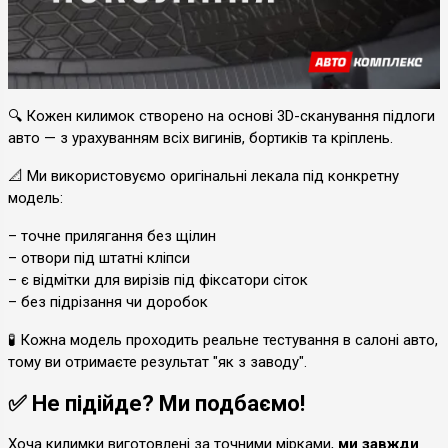
🔍 Кожен килимок створено на основі 3D-сканування підлоги
авто — з урахуванням всіх вигинів, бортиків та кріплень.
📐 Ми використовуємо оригінальні лекала під конкретну
модель:
– точне прилягання без щілин
– отвори під штатні кліпси
– є відмітки для вирізів під фіксатори сіток
– без підрізання чи доробок
🧪 Кожна модель проходить реальне тестування в салоні авто,
тому ви отримаєте результат "як з заводу".
✅ Не підійде? Ми подбаємо!
Хоча килимки виготовлені за точними мірками,
ми завжди