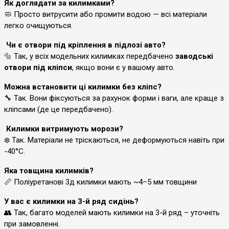
Як доглядати за килимками?
🧼 Просто витрусити або промити водою — всі матеріали
легко очищуються.
Чи є отвори під кріплення в підлозі авто?
🔩 Так, у всіх модельних килимках передбачено
заводські
отвори під кліпси
, якщо вони є у вашому авто.
Можна встановити ці килимки без кліпс?
🔧 Так. Вони фіксуються за рахунок форми і ваги, але краще з
кліпсами (де це передбачено).
Килимки витримують морози?
❄️ Так. Матеріали не тріскаються, не деформуються навіть при
-40°C.
Яка товщина килимків?
📏 Поліуретанові 3д килимки мають ~4–5 мм товщини
У вас є килимки на 3-й ряд сидінь?
👥 Так, багато моделей мають килимки на 3-й ряд – уточніть
при замовленні.