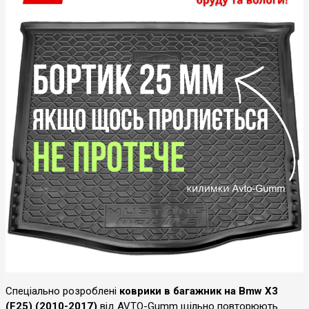
Спеціально розроблені
коврики в багажник на Bmw X3
(F25) (2010-2017)
від AVTO-Gumm щільно повторюють