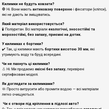
Килимки не будуть ковзати?
🛑 Ні. Вони мають
антиковзку поверхню
і фіксатори (кліпси),
які не дають їм зміщуватись.
Який матеріал використовується?
🧪 Поліуретан. Всі матеріали
екологічні, зносостійкі та
морозостійкі, без запаху, приємні на дотик.
У килимках є бортики?
✔️ Так, ці килимки мають
бортики висотою 30 мм
, які
утримують воду та бруд всередині.
Чи не пахнуть ці килимки?
👃 Ні. Ми продаємо
якісні без запаху
, перевірені
сертифіковані моделі.
Як доглядати за килимками?
🧼 Просто витрусити або промити водою — всі матеріали
легко очищуються.
Чи є отвори під кріплення в підлозі авто?
🔩 Так, у всіх модельних килимках передбачено
заводські