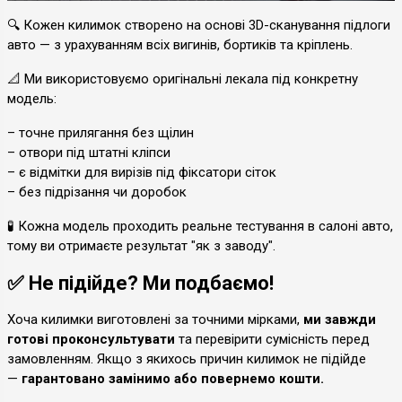
🔍 Кожен килимок створено на основі 3D-сканування підлоги
авто — з урахуванням всіх вигинів, бортиків та кріплень.
📐 Ми використовуємо оригінальні лекала під конкретну
модель:
– точне прилягання без щілин
– отвори під штатні кліпси
– є відмітки для вирізів під фіксатори сіток
– без підрізання чи доробок
🧪 Кожна модель проходить реальне тестування в салоні авто,
тому ви отримаєте результат "як з заводу".
✅ Не підійде? Ми подбаємо!
Хоча килимки виготовлені за точними мірками,
ми завжди
готові проконсультувати
та перевірити сумісність перед
замовленням. Якщо з якихось причин килимок не підійде
—
гарантовано замінимо або повернемо кошти.