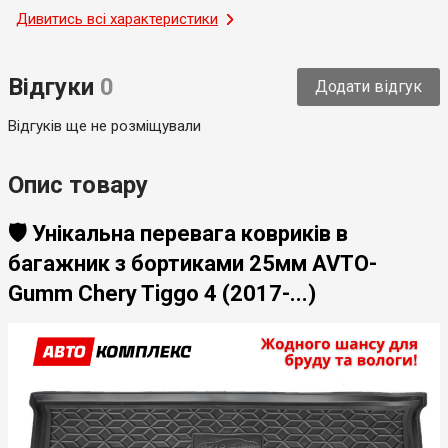
Місце застосування
Дивитись всі характеристики
Багажник
Тип
Модельний
Відгуки
0
Додати відгук
Країна-виробник
Україна
Відгуків ще не розміщували
Опис товару
🛡️ Унікальна перевага ковриків в
багажник з бортиками 25мм AVTO-
Gumm Chery Tiggo 4 (2017-...)