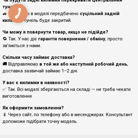
тунель?
🚙 Так, якщо в моделі передбачено
суцільний задній
килимок
, тунель буде закритий.
Чи можу я повернути товар, якщо не підійде?
🔁 Так. У нас діє
гарантія повернення / обміну
, просто
зв'яжіться з нами.
Скільки часу займає доставка?
🚚 Відправляємо
в той же або наступний робочий день
,
доставка зазвичай займає 1–2 дні.
У вас є килимки в наявності?
✅ Так. Всі моделі зберігаються на складі — не треба чекати
виготовлення.
Як оформити замовлення?
📱 Через сайт, по телефону або в месенджерах. Консультант
допоможе підібрати точну модель.