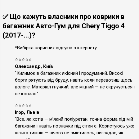
✅ Що кажуть власники про коврики в
багажник Авто-Гум для Chery Tiggo 4
(2017-...)?
*Вибірка корисних відгуків з інтернету
⭐⭐⭐⭐⭐
Олександр, Київ
"Килимок в багажник якісний і продуманий. Високі
борти рятують від бруду, навіть коли перевозиш щось
вологе. Матеріал гнучкий, але міцний — не скручується і
не ковзає."
⭐⭐⭐⭐⭐
Ігор, Львів
"Все, як хотів — м’який поліуретан, точна форма під мій
багажник і навіть позначки під сітки є. Користуюсь уже
кілька тижнів — нічого не змістилось, виглядає, як