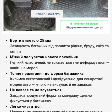
Борти висотою 25 мм
Захищають багажник від пролитої рідини, бруду, снігу та
сміття.
М’який поліуретан нового покоління
Гнучкий, еластичний, не тріскається і не деформується —
навіть на морозі.
Точне прилягання до форми багажника
Килимок виготовлений індивідуально для конкретної
моделі авто — нічого не виступає й не заважає.
Не ковзає та не зсувається
Завдяки продуманій формі та матеріалу щільно
фіксується у багажнику.
Легко чиститься
Можна мити струменем води або витирати ганчіркою —