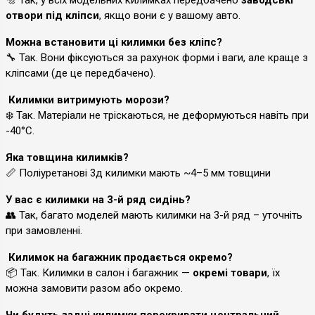
отвори під кліпси
, якщо вони є у вашому авто.
Можна встановити ці килимки без кліпс?
🔧 Так. Вони фіксуються за рахунок форми і ваги, але краще з
кліпсами (де це передбачено).
Килимки витримують морози?
❄️ Так. Матеріали не тріскаються, не деформуються навіть при
-40°C.
Яка товщина килимків?
📏 Поліуретанові 3д килимки мають ~4–5 мм товщини
У вас є килимки на 3-й ряд сидінь?
👥 Так, багато моделей мають килимки на 3-й ряд – уточніть
при замовленні.
Килимок на багажник продається окремо?
📦 Так. Килимки в салон і багажник —
окремі товари
, їх
можна замовити разом або окремо.
Чи будуть задні килимки перекривати центральний