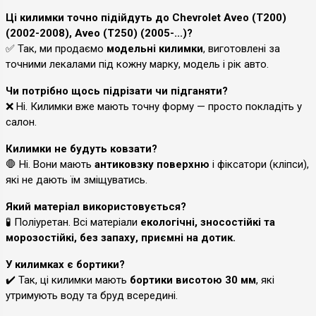
Ці килимки точно підійдуть до Chevrolet Aveo (T200)
(2002-2008), Aveo (T250) (2005-...)?
✅ Так, ми продаємо
модельні килимки
, виготовлені за
точними лекалами під кожну марку, модель і рік авто.
Чи потрібно щось підрізати чи підганяти?
❌ Ні. Килимки вже мають точну форму — просто покладіть у
салон.
Килимки не будуть ковзати?
🛑 Ні. Вони мають
антиковзку поверхню
і фіксатори (кліпси),
які не дають їм зміщуватись.
Який матеріал використовується?
🧪 Поліуретан. Всі матеріали
екологічні, зносостійкі та
морозостійкі, без запаху, приємні на дотик.
У килимках є бортики?
✔️ Так, ці килимки мають
бортики висотою 30 мм
, які
утримують воду та бруд всередині.