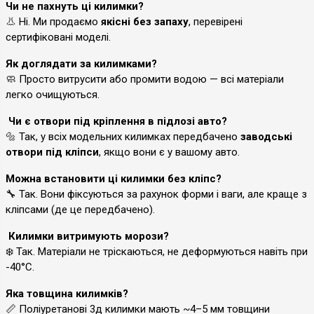
Чи не пахнуть ці килимки?
👃 Ні. Ми продаємо
якісні без запаху
, перевірені
сертифіковані моделі.
Як доглядати за килимками?
🧼 Просто витрусити або промити водою — всі матеріали
легко очищуються.
Чи є отвори під кріплення в підлозі авто?
🔩 Так, у всіх модельних килимках передбачено
заводські
отвори під кліпси
, якщо вони є у вашому авто.
Можна встановити ці килимки без кліпс?
🔧 Так. Вони фіксуються за рахунок форми і ваги, але краще з
кліпсами (де це передбачено).
Килимки витримують морози?
❄️ Так. Матеріали не тріскаються, не деформуються навіть при
-40°C.
Яка товщина килимків?
📏 Поліуретанові 3д килимки мають ~4–5 мм товщини