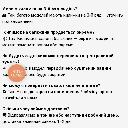
У вас є килимки на 3-й ряд сидінь?
👥 Так, багато моделей мають килимки на 3-й ряд – уточніть
при замовленні.
Килимок на багажник продається окремо?
📦 Так. Килимки в салон і багажник —
окремі товари
, їх
можна замовити разом або окремо.
Чи будуть задні килимки перекривати центральний
тунель?
🚙 Так, якщо в моделі передбачено
суцільний задній
КНОПКА
килимок
, тунель буде закритий.
ЗВ'ЯЗКУ
Чи можу я повернути товар, якщо не підійде?
🔁 Так. У нас діє
гарантія повернення / обміну
, просто
зв'яжіться з нами.
Скільки часу займає доставка?
🚚 Відправляємо
в той же або наступний робочий день
,
доставка зазвичай займає 1–2 дні.