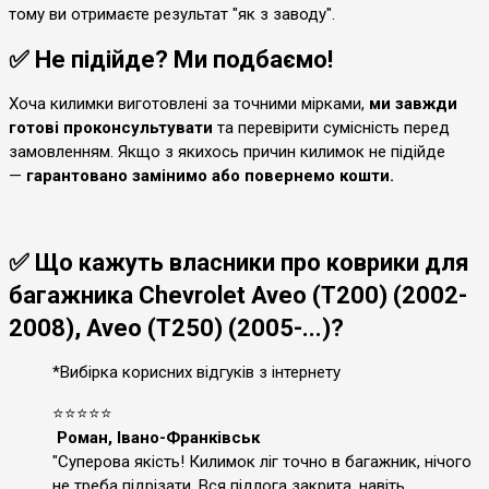
тому ви отримаєте результат "як з заводу".
✅ Не підійде? Ми подбаємо!
Хоча килимки виготовлені за точними мірками,
ми завжди
готові проконсультувати
та перевірити сумісність перед
замовленням. Якщо з якихось причин килимок не підійде
—
гарантовано замінимо або повернемо кошти.
✅ Що кажуть власники про коврики для
багажника Chevrolet Aveo (T200) (2002-
2008), Aveo (T250) (2005-...)?
*Вибірка корисних відгуків з інтернету
⭐⭐⭐⭐⭐
Роман, Івано-Франківськ
"Суперова якість! Килимок ліг точно в багажник, нічого
не треба підрізати. Вся підлога закрита, навіть