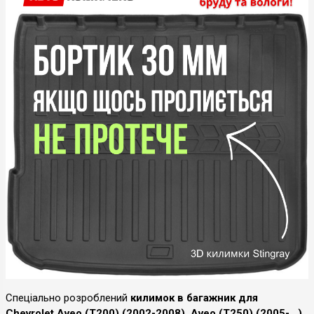
Спеціально розроблений
килимок в багажник для
Chevrolet Aveo (T200) (2002-2008), Aveo (T250) (2005-...)
,