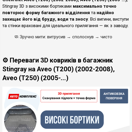
Stingray 3D з високими бортиками
максимально точно
повторює форму багажного відділення
та
надійно
захищає його від бруду, води та зносу
. Всі вигини, виступи
та стінки враховані для ідеального прилягання — як з заводу.
🧼
Зручно мити: витрусив → сполоснув → чисто
⚙️ Переваги 3D ковриків в багажник
Stingray на Aveo (T200) (2002-2008),
Aveo (T250) (2005-...)