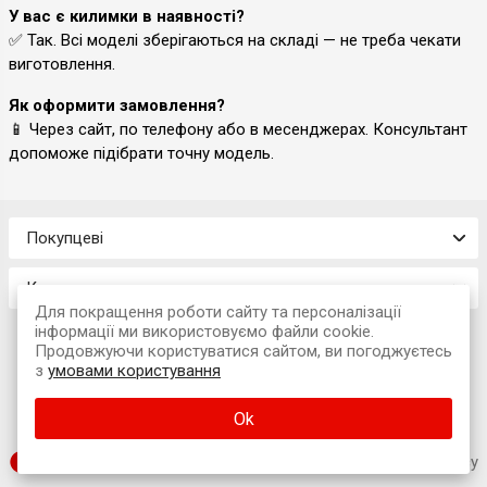
У вас є килимки в наявності?
✅ Так. Всі моделі зберігаються на складі — не треба чекати
виготовлення.
Як оформити замовлення?
📱 Через сайт, по телефону або в месенджерах. Консультант
допоможе підібрати точну модель.
Покупцеві
Контакти
Для покращення роботи сайту та персоналізації
інформації ми використовуємо файли cookie.
Продовжуючи користуватися сайтом, ви погоджуєтесь
з
умовами користування
© 2026 Інтернет-магазин «Avtokompleks»
Ok
м. Львів, вул. Наукова, 7А (офіс)
SUFIX web agency