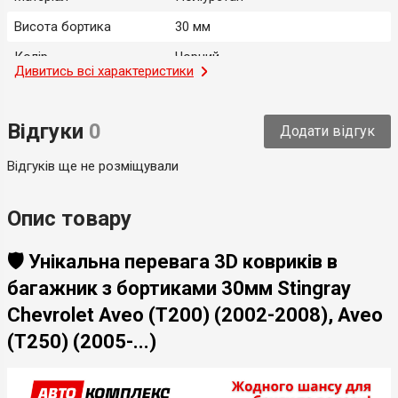
Висота бортика
30 мм
Колір
Чорний
Дивитись всі характеристики
Місце застосування
Багажник
Тип
Модельний
Відгуки
0
Додати відгук
Країна-виробник
Україна
Відгуків ще не розміщували
Опис товару
🛡️ Унікальна перевага 3D ковриків в
багажник з бортиками 30мм Stingray
Chevrolet Aveo (T200) (2002-2008), Aveo
(T250) (2005-...)