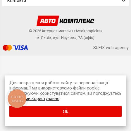
Контакти
© 2026 Інтернет-магазин «Avtokompleks»
м. Львів, вул. Наукова, 7А (офіс)
SUFIX web agency
Для покращення роботи сайту та персоналізації
інформації ми використовуємо файли cookie.
Продовжуючи користуватися сайтом, ви погоджуєтесь
КНОПКА
з
умовами користування
ЗВ'ЯЗКУ
Ok