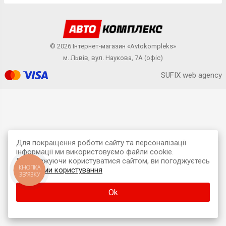
© 2026 Інтернет-магазин «Avtokompleks»
м. Львів, вул. Наукова, 7А (офіс)
SUFIX web agency
Для покращення роботи сайту та персоналізації
інформації ми використовуємо файли cookie.
Продовжуючи користуватися сайтом, ви погоджуєтесь
КНОПКА
з
умовами користування
ЗВ'ЯЗКУ
Ok