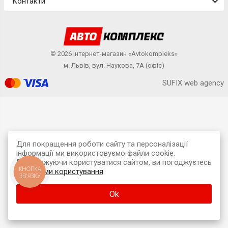
Контакти
© 2026 Інтернет-магазин «Avtokompleks»
м. Львів, вул. Наукова, 7А (офіс)
SUFIX web agency
Для покращення роботи сайту та персоналізації
інформації ми використовуємо файли cookie.
Продовжуючи користуватися сайтом, ви погоджуєтесь
КНОПКА
з
умовами користування
ЗВ'ЯЗКУ
Ok