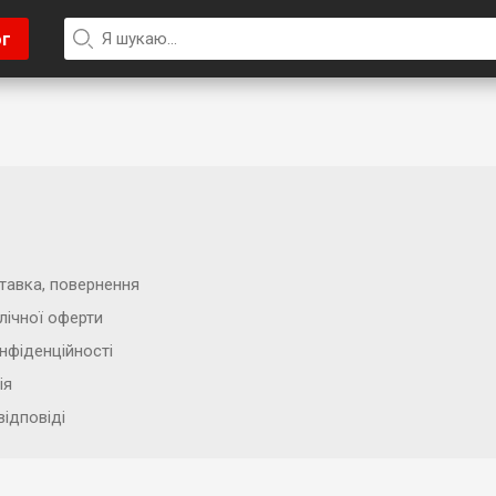
ог
тавка, повернення
лічної оферти
нфіденційності
ія
відповіді