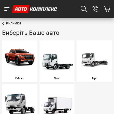
Килимки
Виберіть Ваше авто
D-Max
Nmr
Npr