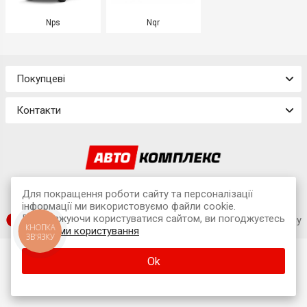
Nps
Nqr
Покупцеві
Контакти
© 2026 Інтернет-магазин «Avtokompleks»
Для покращення роботи сайту та персоналізації
м. Львів, вул. Наукова, 7А (офіс)
інформації ми використовуємо файли cookie.
Продовжуючи користуватися сайтом, ви погоджуєтесь
SUFIX web agency
КНОПКА
з
умовами користування
ЗВ'ЯЗКУ
Ok