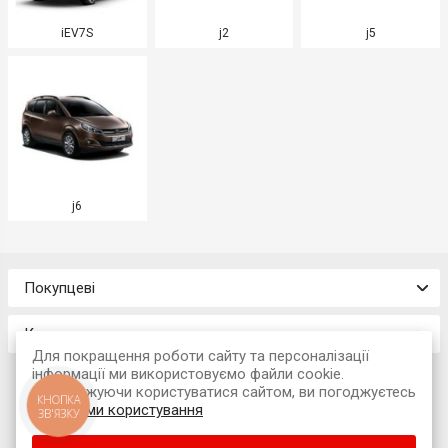
iEV7S
j2
j5
j6
Покупцеві
Контакти
Для покращення роботи сайту та персоналізації
інформації ми використовуємо файли cookie.
Продовжуючи користуватися сайтом, ви погоджуєтесь
КНОПКА
з
умовами користування
ЗВ'ЯЗКУ
© 2026 Інтернет-магазин «Avtokompleks»