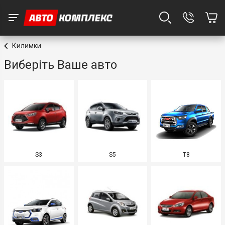
Килимки
Виберіть Ваше авто
S3
S5
T8