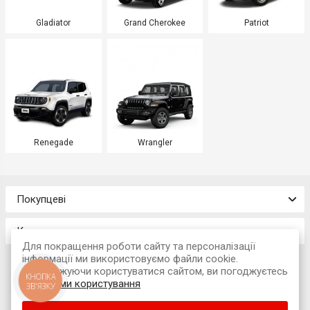
Gladiator
Grand Cherokee
Patriot
Renegade
Wrangler
Покупцеві
Контакти
Для покращення роботи сайту та персоналізації
інформації ми використовуємо файли cookie.
Продовжуючи користуватися сайтом, ви погоджуєтесь
КНОПКА
з
умовами користування
ЗВ'ЯЗКУ
© 2026 Інтернет-магазин «Avtokompleks»