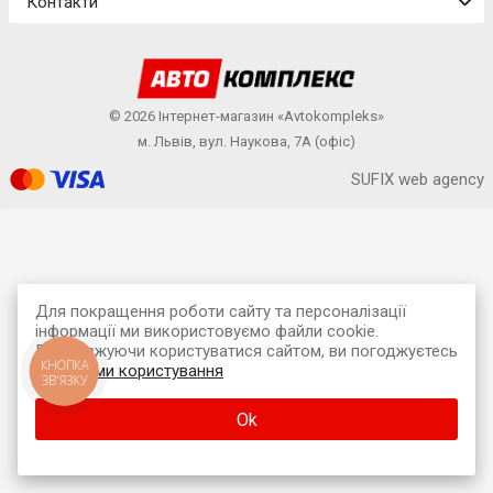
Контакти
© 2026 Інтернет-магазин «Avtokompleks»
м. Львів, вул. Наукова, 7А (офіс)
SUFIX web agency
Для покращення роботи сайту та персоналізації
інформації ми використовуємо файли cookie.
Продовжуючи користуватися сайтом, ви погоджуєтесь
КНОПКА
з
умовами користування
ЗВ'ЯЗКУ
Ok