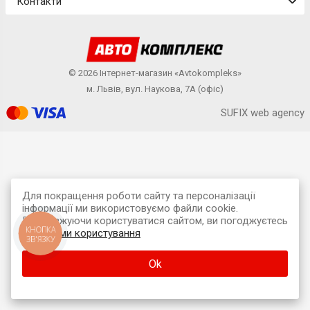
Контакти
© 2026 Інтернет-магазин «Avtokompleks»
м. Львів, вул. Наукова, 7А (офіс)
SUFIX web agency
Для покращення роботи сайту та персоналізації
інформації ми використовуємо файли cookie.
Продовжуючи користуватися сайтом, ви погоджуєтесь
КНОПКА
з
умовами користування
ЗВ'ЯЗКУ
Ok