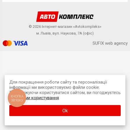
© 2026 Інтернет-магазин «Avtokompleks»
м. Львів, вул. Наукова, 7А (офіс)
SUFIX web agency
Для покращення роботи сайту та персоналізації
інформації ми використовуємо файли cookie.
Продовжуючи користуватися сайтом, ви погоджуєтесь
КНОПКА
з
умовами користування
ЗВ'ЯЗКУ
Ok