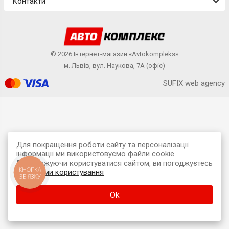
Контакти
© 2026 Інтернет-магазин «Avtokompleks»
м. Львів, вул. Наукова, 7А (офіс)
SUFIX web agency
Для покращення роботи сайту та персоналізації
інформації ми використовуємо файли cookie.
Продовжуючи користуватися сайтом, ви погоджуєтесь
КНОПКА
з
умовами користування
ЗВ'ЯЗКУ
Ok