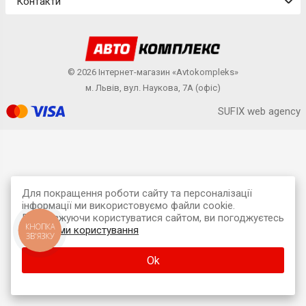
Контакти
© 2026 Інтернет-магазин «Avtokompleks»
м. Львів, вул. Наукова, 7А (офіс)
SUFIX web agency
Для покращення роботи сайту та персоналізації
інформації ми використовуємо файли cookie.
Продовжуючи користуватися сайтом, ви погоджуєтесь
КНОПКА
з
умовами користування
ЗВ'ЯЗКУ
Ok