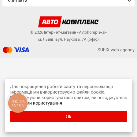
Контакти
© 2026 Інтернет-магазин «Avtokompleks»
м. Львів, вул. Наукова, 7А (офіс)
SUFIX web agency
Для покращення роботи сайту та персоналізації
інформації ми використовуємо файли cookie.
Продовжуючи користуватися сайтом, ви погоджуєтесь
КНОПКА
з
умовами користування
ЗВ'ЯЗКУ
Ok