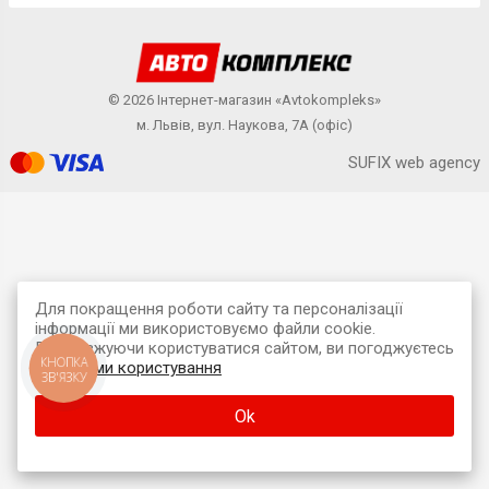
© 2026 Інтернет-магазин «Avtokompleks»
м. Львів, вул. Наукова, 7А (офіс)
SUFIX web agency
Для покращення роботи сайту та персоналізації
інформації ми використовуємо файли cookie.
Продовжуючи користуватися сайтом, ви погоджуєтесь
КНОПКА
з
умовами користування
ЗВ'ЯЗКУ
Ok