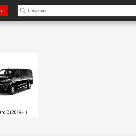
ог
aro C (2019-...)