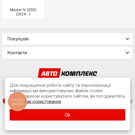
Master IV (XDD)
(2024-...)
Покупцеві
Контакти
© 2026 Інтернет-магазин «Avtokompleks»
Для покращення роботи сайту та персоналізації
інформації ми використовуємо файли cookie.
м. Львів, вул. Наукова, 7А (офіс)
Продовжуючи користуватися сайтом, ви погоджуєтесь
КНОПКА
SUFIX web agency
з
умовами користування
ЗВ'ЯЗКУ
Ok