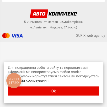
© 2026 Інтернет-магазин «Avtokompleks»
м. Львів, вул. Наукова, 7А (офіс)
SUFIX web agency
Для покращення роботи сайту та персоналізації
інформації ми використовуємо файли cookie.
Продовжуючи користуватися сайтом, ви погоджуєтесь
КНОПКА
з
умовами користування
ЗВ'ЯЗКУ
Ok